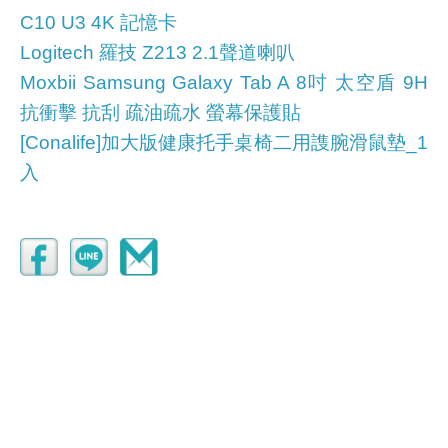
C10 U3 4K 記憶卡
Logitech 羅技 Z213 2.1聲道喇叭
Moxbii Samsung Galaxy Tab A 8吋 太空盾 9H
抗衝擊 抗刮 疏油疏水 螢幕保護貼
[Conalife]加大版健康托手桌椅二用謢腕滑鼠墊_1
入