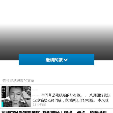
繼續閱讀
你可能感興趣的文章
….
⋯⋯ 羊耳草是毛絨絨的好有趣。 。 八月開始就決
定少協助老師們後，我感到工作好輕鬆。 本來就
21 小時前
不是我的工作啊。 真