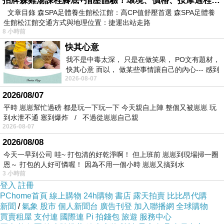
招牌森雞湯課程腳底+指壓體驗！環境、價格、按摩過程全紀錄，森SPA足體養生館松江館最新價格表
文章目錄 森SPA足體養生館松江館：高CP值舒壓首選 森SPA足體養
生館松江館交通方式與地理位置：捷運出站走路
8 小時前
快其心意
我不是中毒太深， 只是在做笑果， PO文有題材，
快其心意 而以， 做某些事情讓自己的內心--- 感到
2026-08-07
愉快。
2026/08/07
平時 崽崽幫忙過磅 都是玩一下玩一下 今天親自上陣 整個又被崽崽 玩
到水泄不通 塞到爆炸 / 不過從崽崽自己親
2026-08-07
2026/08/08
今天一早到公司 哇~ 打包清的好乾淨啊！ 但上班前 崽崽到現場掃一圈
恩～ 打包的人好可憐喔！ 因為不用一個小時 崽崽又搞到水
3 小時前
登入
註冊
PChome首頁
線上購物
24h購物
書店
露天拍賣
比比昂代購
新聞
/
氣象
股市
個人新聞台
廣告刊登
加入聯播網
全球購物
買賣租屋
支付連
國際連
Pi 拍錢包
旅遊
服務中心