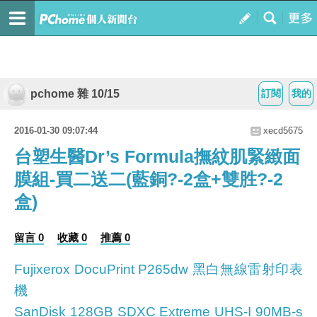
pchome 雜 10/15
訂閱
我的
2016-01-30 09:07:44
xecd5675
台塑生醫Dr’s Formula撫紋肌緊緻面
膜組-買二送二(藍銅?-2盒+雙胜?-2
盒)
留言 0
收藏 0
推薦 0
Fujixerox DocuPrint P265dw 黑白無線雷射印表
機
SanDisk 128GB SDXC Extreme UHS-I 90MB-s