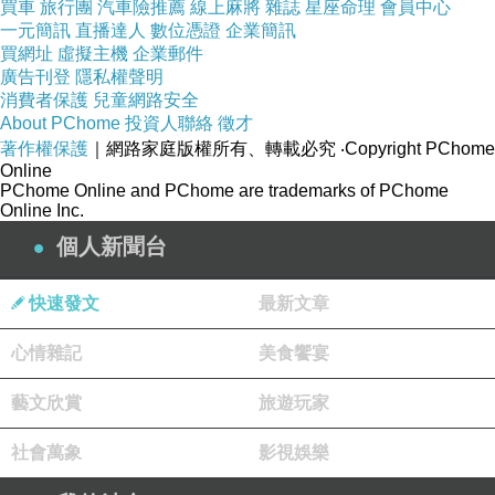
買車
旅行團
汽車險推薦
線上麻將
雜誌
星座命理
會員中心
一元簡訊
直播達人
數位憑證
企業簡訊
買網址
虛擬主機
企業郵件
廣告刊登
隱私權聲明
消費者保護
兒童網路安全
About PChome
投資人聯絡
徵才
著作權保護
｜網路家庭版權所有、轉載必究
‧Copyright PChome
Online
PChome Online and PChome are trademarks of PChome
Online Inc.
個人新聞台
快速發文
最新文章
心情雜記
美食饗宴
藝文欣賞
旅遊玩家
社會萬象
影視娛樂