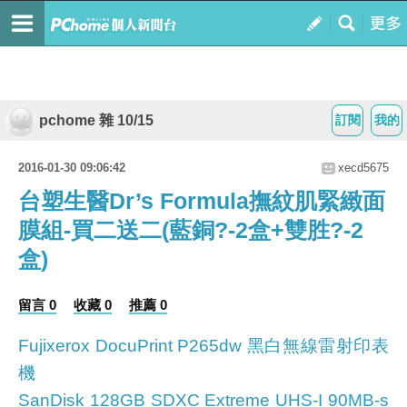
pchome 雜 10/15
訂閱
我的
2016-01-30 09:06:42
xecd5675
台塑生醫Dr’s Formula撫紋肌緊緻面
膜組-買二送二(藍銅?-2盒+雙胜?-2
盒)
留言 0
收藏 0
推薦 0
Fujixerox DocuPrint P265dw 黑白無線雷射印表
機
SanDisk 128GB SDXC Extreme UHS-I 90MB-s