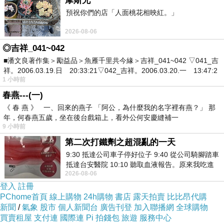
摩斯兄
預祝你們的店「人面桃花相映紅。」
2026-08-06
◎吉祥_041~042
■潘文良著作集＞勵益品＞魚雁千里共今緣＞吉祥_041~042 ▽041_吉
祥。2006.03.19.日 20:33:21▽042_吉祥。2006.03.20.一 13:47:2
1 小時前
春燕---(一)
《 春 燕 》 一、回來的燕子 「阿公，為什麼我的名字裡有燕？」 那
年，何春燕五歲，坐在後台戲箱上，看外公何安慶縫補一
9 小時前
第二次打鐵劑之超混亂的一天
9:30 抵達公司車子停好位子 9:40 從公司騎腳踏車
抵達台安醫院 10:10 聽取血液報告。原來我吃進
2026-08-06
去的 B12 彌可保並非沒有吸收而是超
登入
註冊
PChome首頁
線上購物
24h購物
書店
露天拍賣
比比昂代購
新聞
/
氣象
股市
個人新聞台
廣告刊登
加入聯播網
全球購物
買賣租屋
支付連
國際連
Pi 拍錢包
旅遊
服務中心