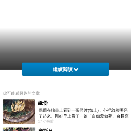
繼續閱讀
你可能感興趣的文章
緣份
偶爾在臉書上看到一張照片(如上)，心裡忽然明亮
了起來。剛好早上看了一篇「白痴愛做夢」台長寫
17 小時前
的貼文，在回顧年輕時瘋狂愛上