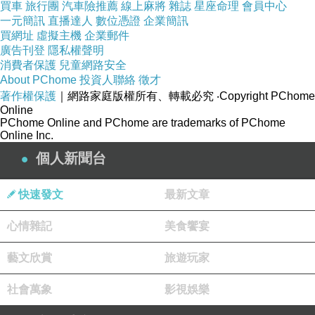
買車
旅行團
汽車險推薦
線上麻將
雜誌
星座命理
會員中心
一元簡訊
直播達人
數位憑證
企業簡訊
買網址
虛擬主機
企業郵件
廣告刊登
隱私權聲明
消費者保護
兒童網路安全
About PChome
投資人聯絡
徵才
著作權保護
｜網路家庭版權所有、轉載必究
‧Copyright PChome
Online
PChome Online and PChome are trademarks of PChome
Online Inc.
個人新聞台
快速發文
最新文章
心情雜記
美食饗宴
藝文欣賞
旅遊玩家
社會萬象
影視娛樂