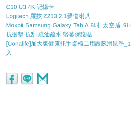
C10 U3 4K 記憶卡
Logitech 羅技 Z213 2.1聲道喇叭
Moxbii Samsung Galaxy Tab A 8吋 太空盾 9H
抗衝擊 抗刮 疏油疏水 螢幕保護貼
[Conalife]加大版健康托手桌椅二用謢腕滑鼠墊_1
入