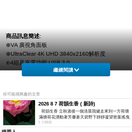
商品訊息簡述
:
⊕VA 廣視角面板
⊕UltraClear 4K UHD 3840x2160解析度
⊕4組具充電功能 USB 3.0
繼續閱讀
內建喇叭7Wx2
你可能感興趣的文章
2026 8 7 荷韻生香 ( 新詩)
荷韻生香 立秋過後一個清晨我健走來到一方荷塘
滿塘荷花湧動著芳馨蒼天碧野下靜靜凝望密葉搖曳
5 小時前
幽泉中復有蛙鳴嘓嘓水波裡搖曳