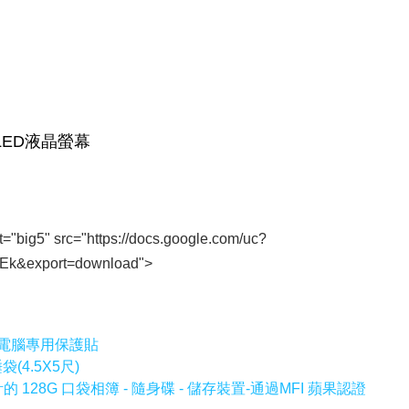
t="big5" src="https://docs.google.com/uc?
k&export=download">
0 平板電腦專用保護貼
4.5X5尺)
 所設計的 128G 口袋相簿 - 隨身碟 - 儲存裝置-通過MFI 蘋果認證