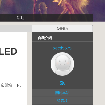
活動
自我介紹
xecd5675
LED
來給它開箱一下。
關於本站
留言板