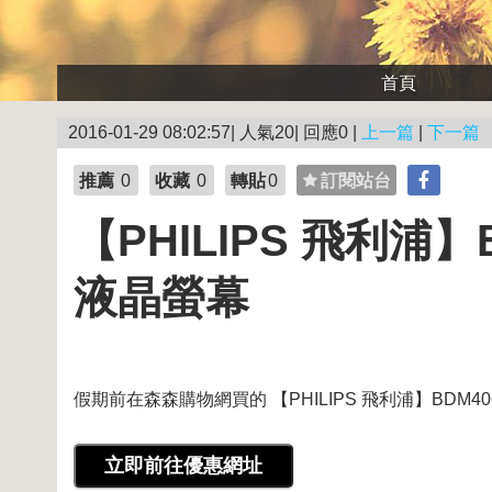
首頁
2016-01-29 08:02:57| 人氣20| 回應0 |
上一篇
|
下一篇
推薦
0
收藏
0
轉貼
0
訂閱站台
【PHILIPS 飛利浦】B
液晶螢幕
假期前在森森購物網買的 【PHILIPS 飛利浦】BDM4