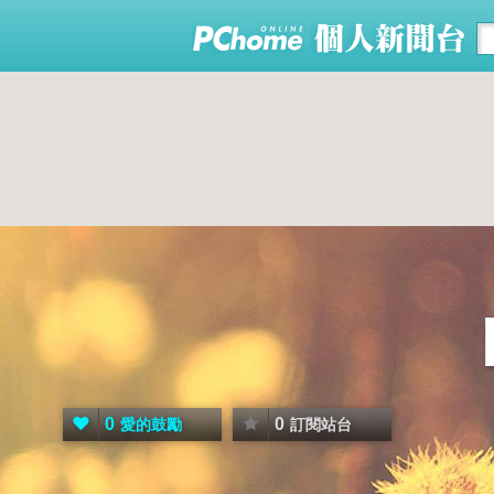
0
0
愛的鼓勵
訂閱站台