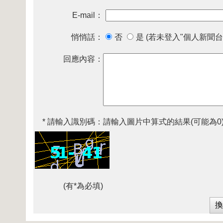
E-mail：
悄悄話：
否
是 (若未登入"個人新聞台
回應內容：
* 請輸入識別碼：
請輸入圖片中算式的結果(可能為0
(有*為必填)