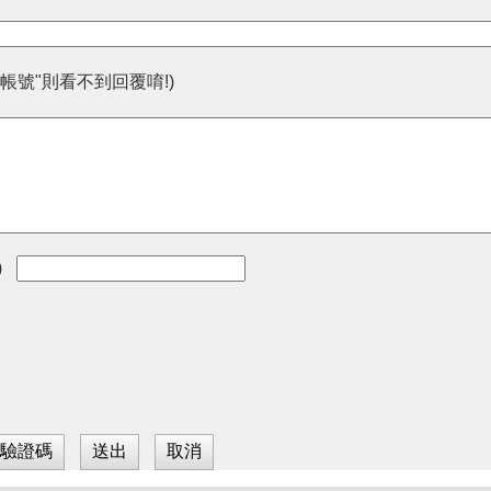
帳號"則看不到回覆唷!)
)