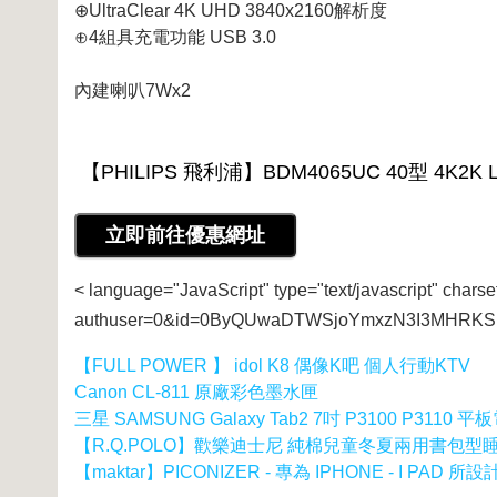
⊕UltraClear 4K UHD 3840x2160解析度
⊕4組具充電功能 USB 3.0
內建喇叭7Wx2
< language="JavaScript" type="text/javascript" charse
authuser=0&id=0ByQUwaDTWSjoYmxzN3I3MHRKSE
【FULL POWER 】 idol K8 偶像K吧 個人行動KTV
Canon CL-811 原廠彩色墨水匣
三星 SAMSUNG Galaxy Tab2 7吋 P3100 P311
【R.Q.POLO】歡樂迪士尼 純棉兒童冬夏兩用書包型睡袋(
【maktar】PICONIZER - 專為 IPHONE - I PAD