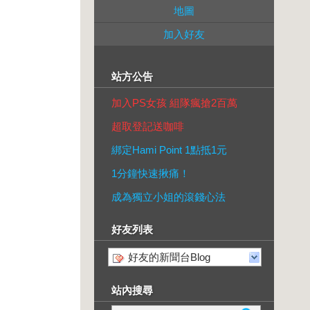
地圖
加入好友
站方公告
加入PS女孩 組隊瘋搶2百萬
超取登記送咖啡
綁定Hami Point 1點抵1元
1分鐘快速揪痛！
成為獨立小姐的滾錢心法
好友列表
好友的新聞台Blog
站內搜尋