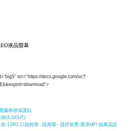
t="big5" src="https://docs.google.com/uc?
k&export=download">
0 平板電腦專用保護貼
4.5X5尺)
 所設計的 128G 口袋相簿 - 隨身碟 - 儲存裝置-通過MFI 蘋果認證