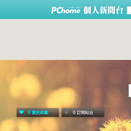
0
0
愛的鼓勵
訂閱站台