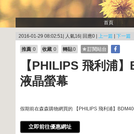
首頁
2016-01-29 08:02:51| 人氣16| 回應0 |
上一篇
|
下一篇
推薦
0
收藏
0
轉貼
0
訂閱站台
【PHILIPS 飛利浦】B
液晶螢幕
假期前在森森購物網買的 【PHILIPS 飛利浦】BDM4