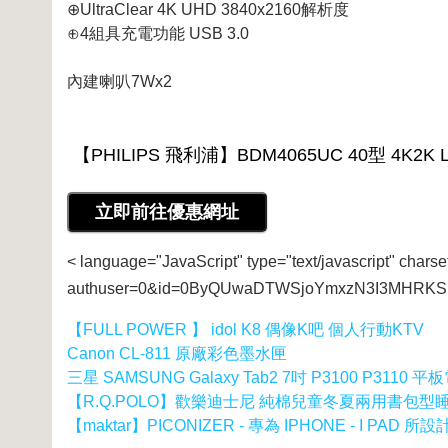
⊕UltraClear 4K UHD 3840x2160解析度
⊕4組具充電功能 USB 3.0
內建喇叭7Wx2
< language="JavaScript" type="text/javascript" charse
authuser=0&id=0ByQUwaDTWSjoYmxzN3I3MHRKSE
【FULL POWER 】 idol K8 偶像K吧 個人行動KTV
Canon CL-811 原廠彩色墨水匣
三星 SAMSUNG Galaxy Tab2 7吋 P3100 P311
【R.Q.POLO】歡樂迪士尼 純棉兒童冬夏兩用書包型睡袋(
【maktar】PICONIZER - 專為 IPHONE - I PAD