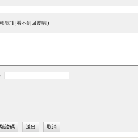
帳號"則看不到回覆唷!)
)