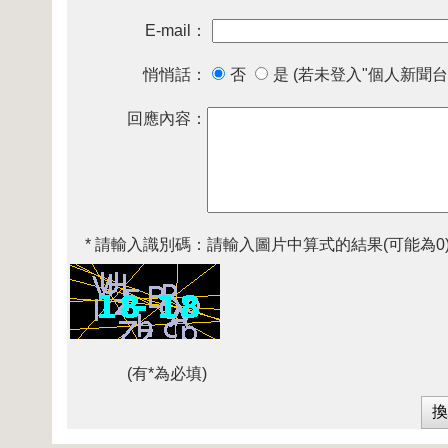
E-mail：
悄悄話：
否
是 (若未登入"個人新聞台
回應內容：
* 請輸入識別碼：
請輸入圖片中算式的結果(可能為0
(有*為必填)