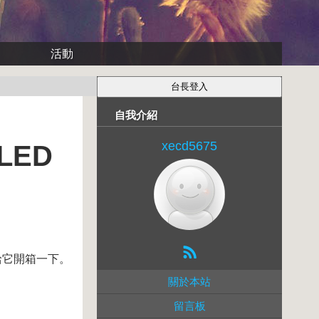
活動
自我介紹
xecd5675
LED
來給它開箱一下。
關於本站
留言板