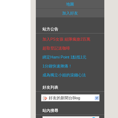
地圖
加入好友
站方公告
加入PS女孩 組隊瘋搶2百萬
超取登記送咖啡
綁定Hami Point 1點抵1元
1分鐘快速揪痛！
成為獨立小姐的滾錢心法
好友列表
好友的新聞台Blog
站內搜尋