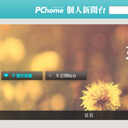
0
0
愛的鼓勵
訂閱站台
首頁