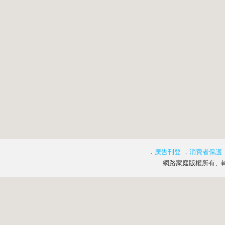
．
廣告刊登
．
消費者保護
網路家庭版權所有、轉載必究 