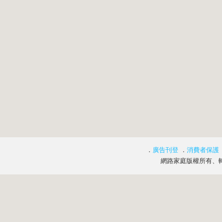
．
廣告刊登
．
消費者保護
網路家庭版權所有、轉載必究 