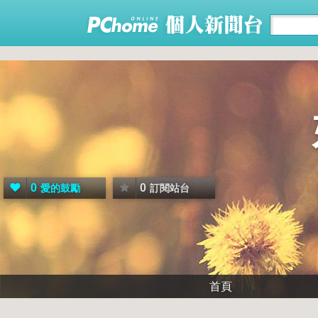
0
0
愛的鼓勵
訂閱站台
首頁