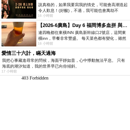
說真格的，如果我要寫我的情史，可能會高潮迭起
令人歎息！(好酸)，不過，我可能也會萬劫不
16 小時前
復...，每天跪鍵盤還是被判了花心的罪
【2026-6廣島】Day 6 福岡博多血拼 與機場接送少年司機深夜對談
連四晚都住東橫INN 廣島新幹線口2號店，這間東
橫inn，早餐非常豐盛。 每天菜色都有變化，雖然
16 小時前
看到工作人員拿出料理包加熱，但
愛情三十六計，瞞天過海
我把心事藏進尋常的問候，海面平靜如昔，心中悸動無法平息。 只有
海底的潮汐知道，我的世界早已向你傾斜。
17 小時前