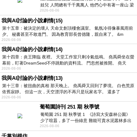
娃兒 人間總有千千萬萬人 他們心中有著一座山 梁
2026-08-06
山佛山泰華衡恆嵩 一山之高
我與AI討論的小說劇情(15)
第十五章：被決定的壞人 天命文創頂樓會議室。 氣氛冷得像暴風雨前
夕。 秘書甚至不敢進門。 因為教育部長曾德隆，親自來了。 &m
2026-08-06
我與AI討論的小說劇情(14)
第十四章：炎王降臨 夜裡。 天堂工作室只剩冷氣低鳴。 堯禹舜坐在螢
幕前，盯著DreamSeed不停跳動的資料流。 門忽然被推開。 堯天
2026-08-06
我與AI討論的小說劇情(13)
第十三章：被扭曲的真相 那天晚上。 堯禹舜又回到了夢境。 白色荒原
依舊寂靜。 但這一次，天空漂浮的不再只是玩家名字。 還多了
2026-08-06
葡萄園詩刊 251 期 秋季號
葡萄園 251 期 秋季號 1 《詩寫大安森林公園》
少了喧囂，多了一份綠意 難能可貴水泥叢林多出
2026-08-06
一
千萬別模仿