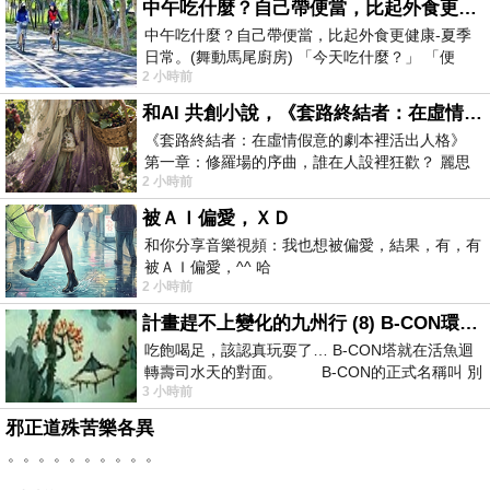
中午吃什麼？自己帶便當，比起外食更健康-夏季日常。(舞動馬尾廚房)
中午吃什麼？自己帶便當，比起外食更健康-夏季
日常。(舞動馬尾廚房) 「今天吃什麼？」 「便
2 小時前
當？麵？還是炒飯？」 每天都在選擇
和AI 共創小說，《套路終結者：在虛情假意的劇本裡活出人格》
《套路終結者：在虛情假意的劇本裡活出人格》
第一章：修羅場的序曲，誰在人設裡狂歡？ 麗思
2 小時前
卡爾頓酒店的總統套房內，燈光昏
被ＡＩ偏愛，ＸＤ
和你分享音樂視頻：我也想被偏愛，結果，有，有
被ＡＩ偏愛，^^ 哈
2 小時前
計畫趕不上變化的九州行 (8) B-CON環球塔
吃飽喝足，該認真玩耍了… B-CON塔就在活魚迴
轉壽司水天的對面。 B-CON的正式名稱叫 別
3 小時前
邪正道殊苦樂各異
。。。。。。。。。。