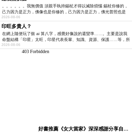
。。。。。。我無價值 須親手執持錫杖才得以滅除煩惱 錫杖你修的，
己力因力是正力，佛像也是你修的，己力因力是正力，佛光普照也是
2026-08-06
印旺多貴人？
在網上隨便玩了個 ai 算八字，感覺好像說的還蠻準……。主要是說我
命盤結構「印星」太旺，印星代表長輩、知識、資源、保護……等，所
2026-08-06
好書推薦《女大當家》深深感謝分享自己想法震撼讀者的作家，讓我看到不同樣貌的家庭！