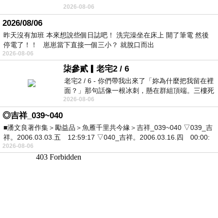
2026-08-06
2026/08/06
昨天沒有加班 本來想說些個日誌吧！ 洗完澡坐在床上 開了筆電 然後
停電了！！ 崽崽當下直接一個三小？ 就脫口而出
2026-08-06
柒參貳▎老宅2 / 6
老宅2 / 6 - 你們帶我出來了「妳為什麼把我留在裡
面？」那句話像一根冰刺，懸在群組頂端。三樓死
2026-08-06
死盯著照片裡的人。那個人確實站在
◎吉祥_039~040
■潘文良著作集＞勵益品＞魚雁千里共今緣＞吉祥_039~040 ▽039_吉
祥。2006.03.03.五 12:59:17 ▽040_吉祥。2006.03.16.四 00:00:
2026-08-06