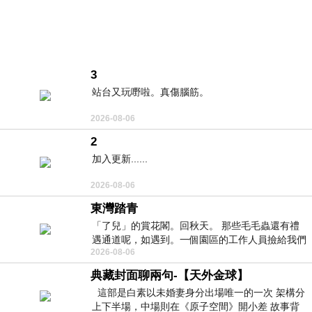
3
站台又玩嘢啦。真傷腦筋。
2026-08-06
2
加入更新......
2026-08-06
東灣踏青
「了兒」的賞花閣。回秋天。 那些毛毛蟲還有禮
遇通道呢，如遇到。一個園區的工作人員撿給我們
2026-08-06
細賞。
典藏封面聊兩句-【天外金球】
這部是白素以未婚妻身分出場唯一的一次 架構分
上下半場，中場則在《原子空間》開小差 故事背