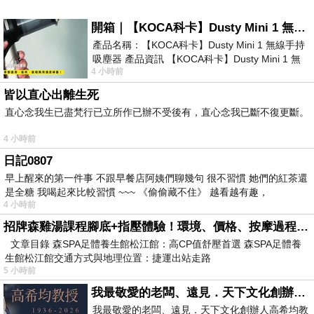
開箱｜【KOCA科卡】Dusty Mini 1 無線手持吸塵器
產品名稱：【KOCA科卡】Dusty Mini 1 無線手持
吸塵器 產品資訊 【KOCA科卡】Dusty Mini 1 無
4 小時前
線手持吸塵器評語： 能吸、能吹兼具兩
皆以直心出離生死
直心念我生已盡梵行已立所作已辦不受後有，直心念我已斷不復更斷。
4 小時前
日記0807
早上醒來的第一件事 不跟早餐店阿姨們聊幾句 很不習慣 她們的紅茶還
是全糖 我喝起來比較習慣 ~~~ 《偷偷藏不住》 越看越有趣，
4 小時前
招牌森雞湯課程腳底+指壓體驗！環境、價格、按摩過程全紀錄，森SPA足體養生館松江館最新價格表
文章目錄 森SPA足體養生館松江館：高CP值舒壓首選 森SPA足體養
生館松江館交通方式與地理位置：捷運出站走路
5 小時前
我最敬愛的老闆、遠見．天下文化創辦人高希均教授
我最敬愛的老闆、遠見．天下文化創辦人高希均教