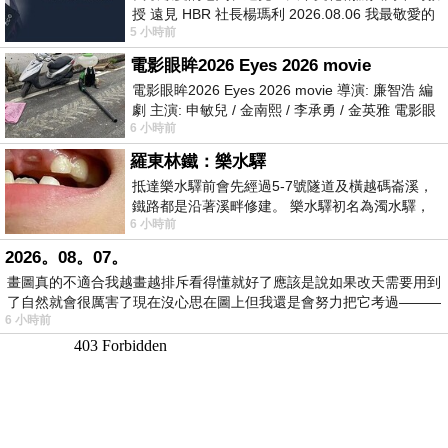
授 遠見 HBR 社長楊瑪利 2026.08.06 我最敬愛的
5 小時前
老闆、遠見．天下文化創辦人高希均教
電影眼眸2026 Eyes 2026 movie
電影眼眸2026 Eyes 2026 movie 導演: 廉智浩 編
劇 主演: 申敏兒 / 金南熙 / 李承勇 / 金英雅 電影眼
6 小時前
眸2026描述攝影師徐珍因遺
羅東林鐵：樂水驛
抵達樂水驛前會先經過5-7號隧道及橫越碼崙溪，
鐵路都是沿著溪畔修建。 樂水驛初名為濁水驛，
6 小時前
但因與臺鐵集集線車站同名，於1953
2026。08。07。
畫圖真的不適合我越畫越排斥看得懂就好了應該是說如果改天需要用到
了自然就會很厲害了現在沒心思在圖上但我還是會努力把它考過———
6 小時前