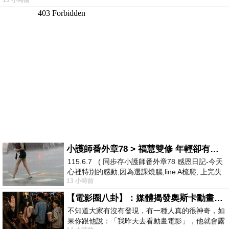
13 小時前
小護師番外章78 > 福慧雙修 年輕卻有個老靈魂 ㄑ金剛經〉podcast
115.6.7 ( 同步存小護師番外章78 感恩日記-今天
心裡特別的感動,因為選課燒腦,line A梳爬, 上完失
13 小時前
智課的她,特來傾
【電影圈八卦】：媒體揭發奧斯卡動畫項目投票醜聞！好萊塢為什麼看不起動畫電影？
不知道大家有沒有發現，有一種人真的很神奇，如
果你跟他說：「我昨天去看動畫電影」，他就會露