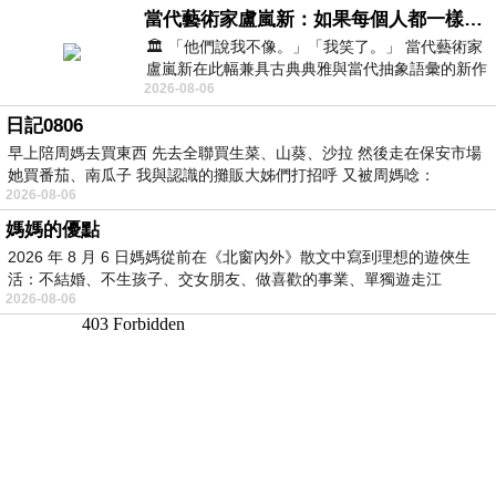
當代藝術家盧嵐新：如果每個人都一樣，這世界該有多無聊？
🏛️ 「他們說我不像。」「我笑了。」 當代藝術家
盧嵐新在此幅兼具古典典雅與當代抽象語彙的新作
2026-08-06
中，以沈靜的藍色空間為背景，描繪了
日記0806
早上陪周媽去買東西 先去全聯買生菜、山葵、沙拉 然後走在保安市場
她買番茄、南瓜子 我與認識的攤販大姊們打招呼 又被周媽唸：
2026-08-06
媽媽的優點
2026 年 8 月 6 日媽媽從前在《北窗內外》散文中寫到理想的遊俠生
活：不結婚、不生孩子、交女朋友、做喜歡的事業、單獨遊走江
2026-08-06
湖⋯⋯，