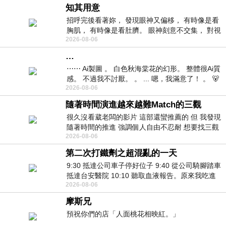
知其用意
招呼完後看著妳， 發現眼神又偏移， 有時像是看
胸肌， 有時像是看肚臍。 眼神刻意不交集， 對視
2026-08-06
視線不對齊， 讓我很難不
…
⋯⋯ Ai製圖 。 白色秋海棠花的幻形。 整體很Ai質
感。 不過我不討厭。 。 ... 嗯，我滿意了！ 。 🐻
2026-08-06
昨中
隨著時間演進越來越難Match的三觀
很久沒看葳老闆的影片 這部還蠻推薦的 但 我發現
隨著時間的推進 強調個人自由不忍耐 想要找三觀
2026-08-06
接近的不要說對象 連朋友都超
第二次打鐵劑之超混亂的一天
9:30 抵達公司車子停好位子 9:40 從公司騎腳踏車
抵達台安醫院 10:10 聽取血液報告。原來我吃進
2026-08-06
去的 B12 彌可保並非沒有吸收而是超
摩斯兄
預祝你們的店「人面桃花相映紅。」