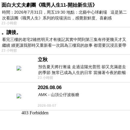
面白大丈夫劇團《職男人生11-開始新生活》
時間：2026年7月31日，周五19:30 地點：北藝中心球劇場 這是第二
次看該團《職男人生》系列的現場演出，感覺新鮮度、喜劇感
23 小時前
。讀後。
看完三樓的老宅2雖然明天才有後記其實中間到第三集有停更幾天才又
繼續 續更讓我那時又重新看一次因為三樓寫的故事 都需要沉浸且要帶
23 小時前
有
立秋
預告夏天將行漸遠 走過這陽光普照 卻又充滿逝去
的季節 無常已成為人生的日常 當擁著今夜的歡暢
23 小時前
舒心 轉眼驟成昨日 而明晨 太陽
2026.08.06
AMK - 山頂公仔波板糖
2026-08-07