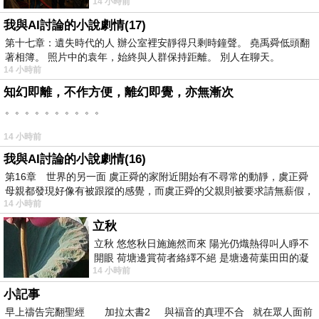
14 小時前
出一種慈祥的微笑，然後問你是不是陪小
我與AI討論的小說劇情(17)
第十七章：遺失時代的人 辦公室裡安靜得只剩時鐘聲。 堯禹舜低頭翻
著相簿。 照片中的袁年，始終與人群保持距離。 別人在聊天。
14 小時前
知幻即離，不作方便，離幻即覺，亦無漸次
。。。。。。。。。。
14 小時前
我與AI討論的小說劇情(16)
第16章 世界的另一面 虞正舜的家附近開始有不尋常的動靜，虞正舜
母親都發現好像有被跟蹤的感覺，而虞正舜的父親則被要求請無薪假，
14 小時前
立秋
立秋 悠悠秋日施施然而來 陽光仍熾熱得叫人睜不
開眼 荷塘邊賞荷者絡繹不絕 是塘邊荷葉田田的凝
14 小時前
望 風中飄逸的是映日荷花別樣紅
小記事
早上禱告完翻聖經 加拉太書2 與福音的真理不合 就在眾人面前