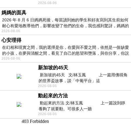
2026-08-06
景影射西藏境外流亡 地下組織
媽媽的面具
2026 年 8 月 6 日媽媽死後，每當讀到她的學生和好友寫到其生前如何
耐心有愛地教導他們，影響改變了他們的生命，我也感到驚訝，媽媽的
2026-08-06
心安理得
在幻相和現實之間，我的選擇是你，在愛與不愛之間，依然是一個缺愛
的小孩，在夢與清醒之間，看見了自己的慾望和墮落，與你分享，你説
2026-08-06
新加坡的45天
新加坡的45天 文/林玉鳳 上一篇用佛得角
的世界盃故事，談「中葡平台」這
2026-08-06
動起來的方法
動起來的方法 文/林玉鳳 上一篇說到靜
養夠了就要動。可很多人一聽
2026-08-06