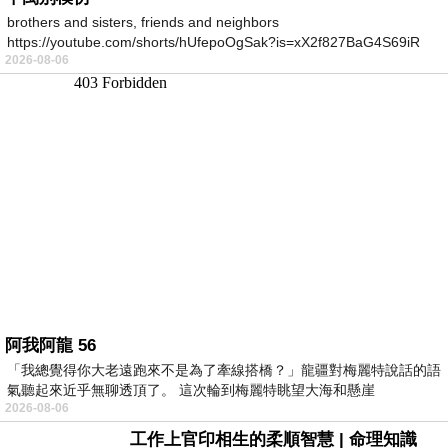
brothers and sisters, friends and neighbors
https://youtube.com/shorts/hUfepoOgSak?is=xX2f827BaG4S69iR
2026-08-06
https
阿我阿龍 56
「我總覺得你大老遠跑來不是為了牽線搭橋？」龍疆對梅麗特說話的語
氣聽起來近乎無聊透頂了。 這次輪到梅麗特眺望大海和懸崖
2026-08-06
工作上官印相生的柔順智慧 | 命理知識