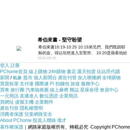
希伯來書 - 堅守盼望
希伯來書10:19-10:25 10:19弟兄們、我們既因耶
穌的血、得以坦然進入至聖所、 10:20是藉着他給
2026-08-06
我們開了一條又新又活的路從幔子經過
登入
註冊
PChome首頁
線上購物
24h購物
書店
露天拍賣
比比昂代購
新聞
/
氣象
股市
個人新聞台
廣告刊登
加入聯播網
全球購物
買賣租屋
支付連
國際連
Pi 拍錢包
旅遊
服務中心
買車
旅行團
汽車險推薦
線上麻將
雜誌
星座命理
會員中心
一元簡訊
直播達人
數位憑證
企業簡訊
買網址
虛擬主機
企業郵件
廣告刊登
隱私權聲明
消費者保護
兒童網路安全
About PChome
投資人聯絡
徵才
著作權保護
｜網路家庭版權所有、轉載必究
‧Copyright PChome