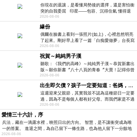
你現在的退讓，是看懂局勢後的選擇，還是害怕衝
突的自我委屈 印星——包容、沉得住氣 懂得退
2026-08-06
一步觀察，不會
緣份
偶爾在臉書上看到一張照片(如上)，心裡忽然明亮
了起來。剛好早上看了一篇「白痴愛做夢」台長寫
2026-08-06
的貼文，在回顧年輕時瘋狂愛上
祝賀～純純男子漢
聽歌：《我們的高峰》～純純男子漢～恭賀新書出
版～願你新書〞八十八頁的青春〞大賣！記得你曾
2026-08-06
經在我的版留言…「好讚的圖^^感覺大家
出生即欠債？孩子一定要知道：爸媽，其實我不欠你們
這週迎來父親節，其實我並不認為這種節日一定要
過，因為不是每個人都有好父母。而我們家是不過
2026-08-06
節的，平時也沒什麼儀式感，生活趨近冷
愛情三十六計，序
兵法，藏在一滴露水裡，映照日出的方向。 智慧，是不讓衝突成為唯
一的答案。 進退之間，為自己留下一條生路，也為他人留下一分餘地
2026-08-06