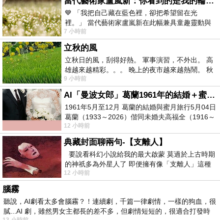
當代藝術家盧嵐新：你看到的是我的輪廓，還是你的故事？——藏在藍色裡的希望與光
💙 「我把自己藏在藍色裡，卻把希望留在光
裡。」 當代藝術家盧嵐新在此幅兼具童趣靈動與
7 小時前
抽象韻味的新作中，用湛藍的羽翼般色塊包覆著
立秋的風
立秋日的風，刮得好熱。 軍事演習，不外出。 高
雄越來越精彩。。。 晚上的夜市越來越熱鬧。 秋
9 小時前
天的風刮得很熱 夜遊消暑熱。。。
AI「曼波女郎」葛蘭1961年的結婚＋蜜月旅行 #戀上老電影 #葛蘭 #粟子
1961年5月至12月 葛蘭的結婚與蜜月旅行5月04日
葛蘭（1933～2026）偕同未婚夫高福全（1916～
12 小時前
2004）乘郵輪赴倫敦6月15日於英國倫敦St.S
典藏封面聊兩句-【支離人】
要說看科幻小說給我的最大啟蒙 莫過於上古時期
的神祇多為外星人了 即便擁有像「支離人」這種
12 小時前
驚世駭俗的神通法門 也未必讀
腦霧
聽說，AI劇看太多會腦霧？！連續劇，千篇一律劇情，一樣的狗血，很
膩...AI 劇，雖然男女主都長的差不多，但劇情短短的，很適合打發時