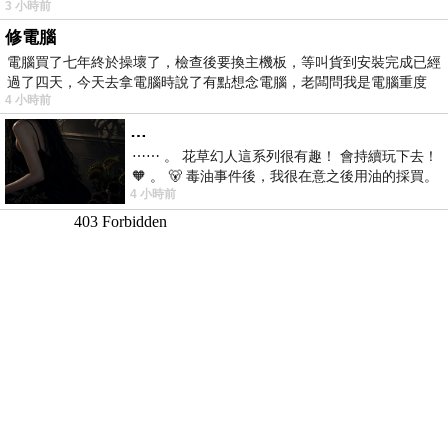
3 小時前
修電腦
電腦買了七年終於操壞了，檢查後要換主機板，等叫貨到安裝完成已經
過了四天，今天去拿電腦時說了有點想念電腦，老闆問我是電腦重度
4 小時前
…
⋯⋯ 。 花草幻人這系列很有趣！ 會持續玩下去！
🧡 。 🐻 毒油事件後，我很在意之後用油的採買。
4 小時前
前天購買了我之前就很愛