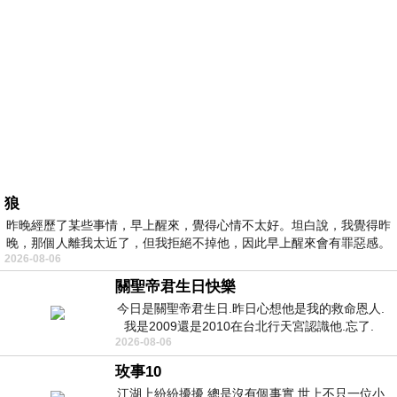
狼
昨晚經歷了某些事情，早上醒來，覺得心情不太好。坦白說，我覺得昨
晚，那個人離我太近了，但我拒絕不掉他，因此早上醒來會有罪惡感。
2026-08-06
關聖帝君生日快樂
今日是關聖帝君生日.昨日心想他是我的救命恩人.
我是2009還是2010在台北行天宮認識他.忘了.
2026-08-06
一個奇摩交友的網友學
玫事10
江湖上紛紛擾擾 總是沒有個事實 世上不只一位小