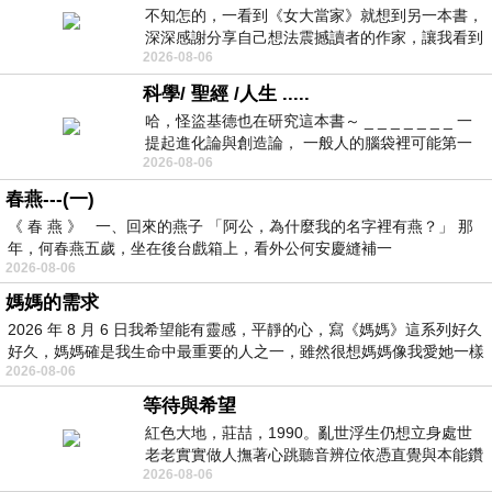
不知怎的，一看到《女大當家》就想到另一本書，
深深感謝分享自己想法震撼讀者的作家，讓我看到
2026-08-06
不同樣貌的家庭！ 《女大
科學/ 聖經 /人生 .....
哈，怪盜基德也在研究這本書～ _ _ _ _ _ _ _ 一
提起進化論與創造論， 一般人的腦袋裡可能第一
2026-08-06
時間就有「 進化論很科
春燕---(一)
《 春 燕 》 一、回來的燕子 「阿公，為什麼我的名字裡有燕？」 那
年，何春燕五歲，坐在後台戲箱上，看外公何安慶縫補一
2026-08-06
媽媽的需求
2026 年 8 月 6 日我希望能有靈感，平靜的心，寫《媽媽》這系列好久
好久，媽媽確是我生命中最重要的人之一，雖然很想媽媽像我愛她一樣
2026-08-06
等待與希望
紅色大地，莊喆，1990。亂世浮生仍想立身處世
老老實實做人撫著心跳聽音辨位依憑直覺與本能鑽
2026-08-06
向裂隙的亮處探索另一個心聲另一個共鳴的