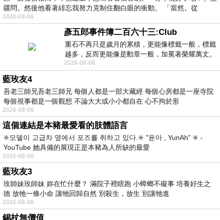
疆問。然後他看著緋忘我努力克制住翻白眼的衝動。 「當然。從
2026-08-06
彥五郎事件簿二百六十三:Club
重石不再只是歲月的累積，更能像標籤一般，標籤
越多，反而更能像是勳章一般，加冕著榮耀萬丈。
2026-08-06
習慣一如縱容，成了再難輕輕放下的罪證
藍玫友4
吾老三師兄吾老三師兄 每個人都是一部大藏經 每個心房都是一座寺院
每個視事都是一個觀想 不論大大或小小都自在 心不拘於形
2026-08-06
這個連結是本豬最愛看的肢體語言
✳️모델이 고급차 옆에서 포즈를 취하고 있다.✳️ "윤아 , YunAh" ✳️ -
YouTube 她具備的展現正是本豬為人所缺的最愛
2026-08-06
藍玫友3
玫師妹玫師妹 妳在忙什麼？ 滿院子裡瞎跑 小蟑螂不礙事 培養好生之
德 放牠一條小命 讓牠回歸自然 別殺生，放生 別讓牠進
2026-08-06
錫杖無價值