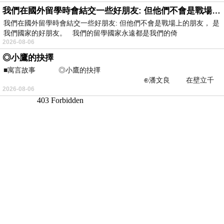
我們在國外留學時會結交一些好朋友: 但他們不會是戰場上的朋友
我們在國外留學時會結交一些好朋友: 但他們不會是戰場上的朋友， 是
我們國家的好朋友。 我們的留學國家永遠都是我們的倚
2026-08-06
◎小鷹的抉擇
■寓言故事 ◎小鷹的抉擇
⊕潘文良 在壁立千
2026-08-06
仞的懸崖上，有一座遮天蔽