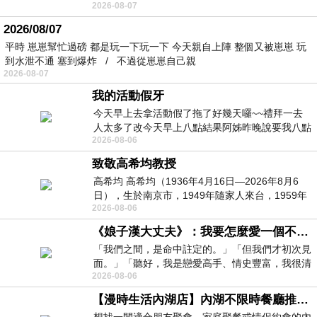
2026-08-07
個人整整齊齊地站在鏡框之外，如同
2026/08/07
平時 崽崽幫忙過磅 都是玩一下玩一下 今天親自上陣 整個又被崽崽 玩
到水泄不通 塞到爆炸 / 不過從崽崽自己親
2026-08-07
我的活動假牙
今天早上去拿活動假了拖了好幾天囉~~禮拜一去
人太多了改今天早上八點結果阿姊昨晚說要我八點
2026-08-06
去西螺農會~回到莿桐都8點半多了
致敬高希均教授
高希均 高希均（1936年4月16日—2026年8月6
日），生於南京市，1949年隨家人來台，1959年
2026-08-06
赴美深造並取得經濟發展博士學位。曾任
《娘子漢大丈夫》：我要怎麼愛一個不存在的人？
「我們之間，是命中註定的。」「但我們才初次見
面。」「聽好，我是戀愛高手、情史豐富，我很清
2026-08-06
楚這種感覺，你我之間的那種感覺，現
【漫時生活內湖店】內湖不限時餐廳推薦｜捷運港墘站美食，聚餐、約會、家庭聚會首選，正餐甜點一次滿足