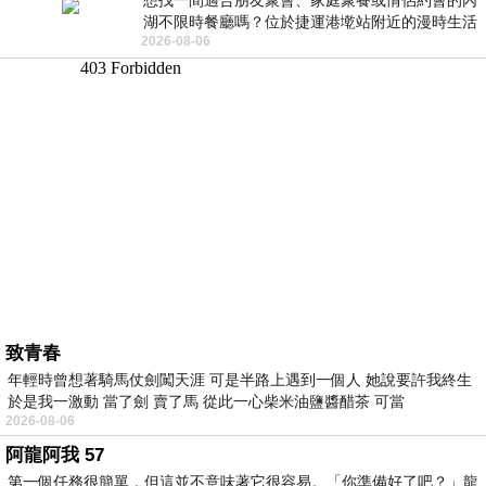
想找一間適合朋友聚會、家庭聚餐或情侶約會的內
湖不限時餐廳嗎？位於捷運港墘站附近的漫時生活
2026-08-06
內湖店，從捷運站步行約4分鐘即可抵
致青春
年輕時曾想著騎馬仗劍闖天涯 可是半路上遇到一個人 她說要許我終生
於是我一激動 當了劍 賣了馬 從此一心柴米油鹽醬醋茶 可當
2026-08-06
阿龍阿我 57
第一個任務很簡單，但這並不意味著它很容易。「你準備好了吧？」龍