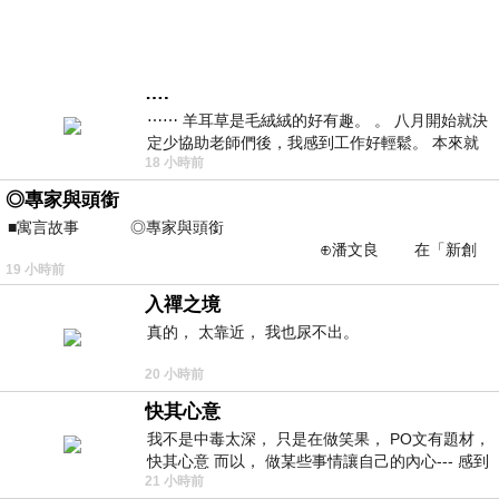
….
⋯⋯ 羊耳草是毛絨絨的好有趣。 。 八月開始就決
定少協助老師們後，我感到工作好輕鬆。 本來就
18 小時前
不是我的工作啊。 真
◎專家與頭銜
■寓言故事 ◎專家與頭銜
⊕潘文良 在「新創
19 小時前
之谷」裡——
入禪之境
真的， 太靠近， 我也尿不出。
20 小時前
快其心意
我不是中毒太深， 只是在做笑果， PO文有題材，
快其心意 而以， 做某些事情讓自己的內心--- 感到
21 小時前
愉快。