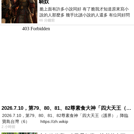
騎奴
脆上面有許多小說同好 有了脆我才知道原來寫小
說的人那麼多 幾乎比讀小說的人還多 有位同好問
46 分鐘前
了一個問題 她說為什麼高中文學獎的
2026.7.10，第79、80、81、82尊素食大神「四大天王（護界）」降臨寶島台灣（6）
2026.7.10，第79、80、81、82尊素食神「四大天王（護界）」降臨
寶島台灣（6） https://zh.wikip
2 小時前