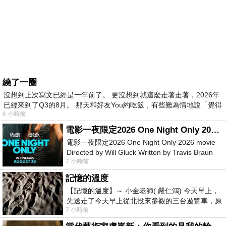
繞了一圈
沒想到上次寫文已經是一年前了。 更沒想到就這麼走著走著，2026年
已經來到了Q3的8月。 那天和好友You約吃飯，有些難為情地說「覺得
6 小時前
電影一夜限定2026 One Night Only 2026 movie
電影一夜限定2026 One Night Only 2026 movie
Directed by Will Gluck Written by Travis Braun
7 小時前
Starring Monica Barbaro
記憶的溫度
【記憶的溫度】～ 小金老師( 嚴仁鴻) 今天早上，
先送走了今天早上從北投來參觀的三台遊覽車，原
7 小時前
以為展場已經差不多要安靜下來，卻發