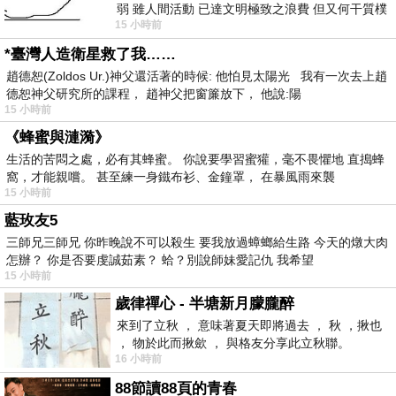
弱 雖人間活動 已達文明極致之浪費 但又何干質樸
15 小時前
者 只能白白陪葬
*臺灣人造衛星救了我……
趙德恕(Zoldos Ur.)神父還活著的時候: 他怕見太陽光 我有一次去上趙
德恕神父研究所的課程， 趙神父把窗簾放下， 他說:陽
15 小時前
《蜂蜜與漣漪》
生活的苦悶之處，必有其蜂蜜。 你說要學習蜜獾，毫不畏懼地 直搗蜂
窩，才能親嚐。 甚至練一身鐵布衫、金鐘罩， 在暴風雨來襲
15 小時前
藍玫友5
三師兄三師兄 你昨晚說不可以殺生 要我放過蟑螂給生路 今天的燉大肉
怎辦？ 你是否要虔誠茹素？ 蛤？別說師妹愛記仇 我希望
15 小時前
歲律禪心 - 半塘新月朦朧醉
來到了立秋 ， 意味著夏天即將過去 ， 秋 ，揪也
， 物於此而揪歛 ， 與格友分享此立秋聯。
16 小時前
88節讀88頁的青春