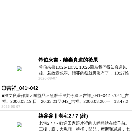
希伯來書 - 離棄真道的後果
希伯來書10:26-10:31 10:26因為我們得知真道以
後、若故意犯罪、贖罪的祭就再沒有了． 10:27惟
2026-08-07
有戰懼等候審判和那燒滅眾敵人的烈火
◎吉祥_041~042
■潘文良著作集＞勵益品＞魚雁千里共今緣＞吉祥_041~042 ▽041_吉
祥。2006.03.19.日 20:33:21▽042_吉祥。2006.03.20.一 13:47:2
2026-08-07
柒參參▎老宅2 / 7 (終)
老宅2 / 7 - 歡迎回家照片裡的人靜靜站在鏡子前。
三樓，廄，大崽蕥，柳橘，閆兒，摩斯和崽崽，七