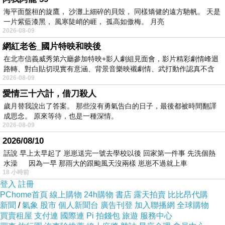
海平面盤桓的旋鷹， 沙灘上細碎的貝殼， 同樣矯健的遠方馳帆。 天是
一片紫藍漆黑， 風寒陡峭的崕， 孤高如傲梅。 月亮
2026-08-09
網紅老爸_國片特映和映後
在北市信義威秀第六廳參加特映+影人劇組見面會，影片精彩劇情峰迴
路轉、對白貼切現實有意涵、背景音樂映襯劇情、武打動作認真不含
2026-08-09
糊、
愛情三十六計，借刀殺人
歲月替我說出了答案。 那些沒有勇氣告白的日子，最後都被時間翻譯
成思念。 原來等待，也是一種深情。
台北濱江美食網,台北濱江市場,台北濱江牛肉,台北濱江的網頁,台北濱江
2026-08-09
年菜,台北濱江有限公司,台北濱江花市,台北濱江 櫻桃,台北濱江果菜市
2026/08/10
場,台北濱江限定卡
話說 早上太早起了 崽崽送完一號去學校以後 回家第一件事 先洗個熱
水澡 因為一早 那雨大的跟颱風天沒兩樣 崽崽不過就上車
18 小時前
內容簡介
登入
註冊
PChome首頁
線上購物
24h購物
書店
露天拍賣
比比昂代購
新聞
/
氣象
股市
個人新聞台
廣告刊登
加入聯播網
全球購物
買賣租屋
支付連
國際連
Pi 拍錢包
旅遊
服務中心