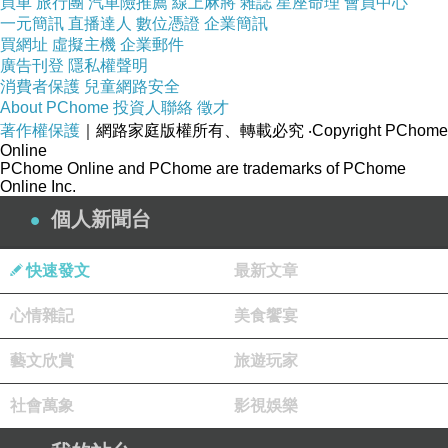
買車
旅行團
汽車險推薦
線上麻將
雜誌
星座命理
會員中心
一元簡訊
直播達人
數位憑證
企業簡訊
買網址
虛擬主機
企業郵件
廣告刊登
隱私權聲明
消費者保護
兒童網路安全
圖片及文字都來自台北濱江美食網
About PChome
投資人聯絡
徵才
著作權保護
｜網路家庭版權所有、轉載必究
‧Copyright PChome
Online
PChome Online and PChome are trademarks of PChome
Online Inc.
台北濱江美食網網站網址
個人新聞台
快速發文
最新文章
心情雜記
美食饗宴
藝文欣賞
旅遊玩家
http://www.tbj.com.tw/index.php?
社會萬象
影視娛樂
chennel_id=OEYA&member=af0000