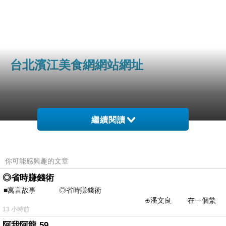
台北濱江美食網網站網址
繼續閱讀
http://www.tbj.com.tw/index.php?
你可能感興趣的文章
chennel_id=OEYA&member=af0000
◎省時賺錢術
■寓言故事 ◎省時賺錢術
27898
⊕潘文良 在一個繁
13 小時前
華的商業街上，有兩家傳統
阿我阿龍 59