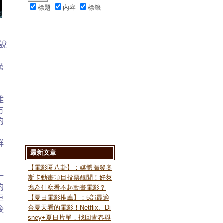
標題
內容
標籤
說
厲
難
有
的
，
群
最新文章
【電影圈八卦】：媒體揭發奧
一
斯卡動畫項目投票醜聞！好萊
的
塢為什麼看不起動畫電影？
車
【夏日電影推薦】：5部最適
合夏天看的電影！Netflix、Di
後
sney+夏日片單，找回青春與