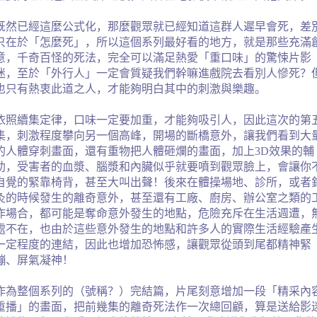
既然已經這麼公式化，那麼觀眾就已經知道這群人遲早會死，差
只在於「怎麼死」，所以這個系列最好看的地方，就是那些充滿
意，千奇百怪的死法，完全可以滿足熱愛「重口味」的驚悚片影
迷，至於「外行人」一定會質疑我們幹嘛進戲院去看別人慘死？
也只有熱衷此道之人，才能夠明白其中的刺激與樂趣。
依照續集定律，口味一定要加重，才能夠吸引人，因此這次的第
集，刺激程度攀向另一個高峰，開場的斷橋意外，讓我們看到大
的人體穿刺畫面，還有重物把人體砸爛的畫面，加上
3D
效果的輔
助，受害者的血漿、腦漿和內臟似乎就要噴到觀眾臉上，會讓你
自覺的緊靠椅背，甚至大叫出聲！後來在體操場地、診所，或者
灸的時候發生的離奇意外，甚至還有工廠、廚房、辦公室之類的
作場合，都可能是奪命意外發生的地點，危險充斥在生活週遭，
處不在，也由於這些意外發生的地點和許多人的實際生活經驗產
一定程度的連結，因此也增加恐怖感，讓觀眾從頭到尾都精神緊
繃、屏氣凝神！
作為整個系列的（號稱？）完結篇，片尾刻意增加一段「精采內
重播」的畫面，把前幾集的離奇死法作一次總回顧，算是送給影