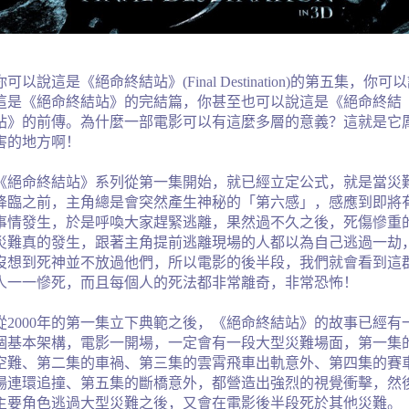
你可以說這是《絕命終結站》(
Final Destination
)的第五集，你可以
這是《絕命終結站》的完結篇，你甚至也可以說這是《絕命終結
站》的前傳。為什麼一部電影可以有這麼多層的意義？這就是它
害的地方啊！
《絕命終結站》系列從第一集開始，就已經立定公式，就是當災
降臨之前，主角總是會突然產生神秘的「第六感」，感應到即將
事情發生，於是呼喚大家趕緊逃離，果然過不久之後，死傷慘重
災難真的發生，跟著主角提前逃離現場的人都以為自己逃過一劫
沒想到死神並不放過他們，所以電影的後半段，我們就會看到這
人一一慘死，而且每個人的死法都非常離奇，非常恐怖！
從
2000
年的第一集立下典範之後，《絕命終結站》的故事已經有
個基本架構，電影一開場，一定會有一段大型災難場面，第一集
空難、第二集的車禍、第三集的雲霄飛車出軌意外、第四集的賽
場連環追撞、第五集的斷橋意外，都營造出強烈的視覺衝擊，然
主要角色逃過大型災難之後，又會在電影後半段死於其他災難。