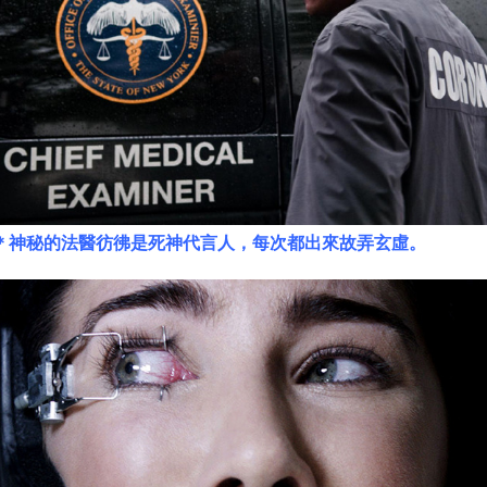
＊神秘的法醫彷彿是死神代言人，每次都出來故弄玄虛。