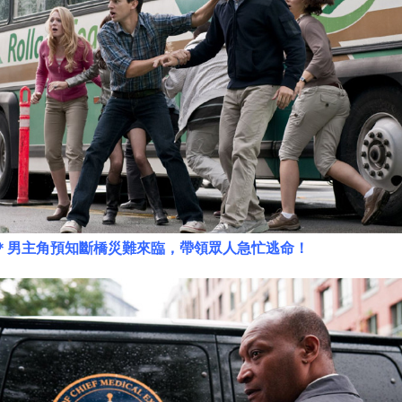
＊男主角預知斷橋災難來臨，帶領眾人急忙逃命！