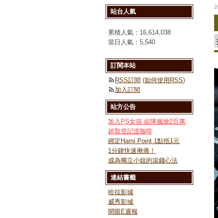
2
站台人氣
累積人氣：
16,614,038
當日人氣：
5,540
訂閱本站
RSS訂閱
(
如何使用RSS
)
加入訂閱
站方公告
加入PS女孩 組隊瘋搶2百萬
超取登記送咖啡
綁定Hami Point 1點抵1元
1分鐘快速揪痛！
成為獨立小姐的滾錢心法
連結書籤
哈拉影城
威秀影城
開眼E週報