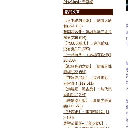
PlayMusic 音樂網
熱門文章
【不能說的秘密】：劇情大解
析(294,153)
翻開花名冊：漫談香港三級片
歷史(236,614)
【7500鬼航班】：這個航班
沒有鬼(171,685)
【一路向西】：歡場有真情(1
26,209)
【龍紋身的女孩】：衝破男性
霸權(122,661)
【辣妹愛宅男】：這是電影，
別當真！(119,511)
【燃燒吧！歐吉桑】：時代悲
喜劇(117,274)
【愛情藥不藥】：真情才是良
藥(115,293)
【沙西米】：兩面難討好(11
2,108)
萬聖節電影--【奪魂鋸6】：