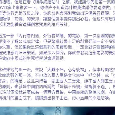
的禮物，但是在看《絕命終結站
5
》之前，我建議你先把第一集的
DVD
拿出來複習一下，你也許不知道為什麼我建議你要這麼做，
是等你看完第五集之後，你應該也會感謝我做出這個善意提醒！
個類似「前傳」的安排，讓整個劇本變得別出心裁，但也只有忠
影迷更能體會這種創意獨具的精巧設計。
這是一部「內行看門道，外行看熱鬧」的電影，第一次接觸的觀
即使不了解公式
或
定律，但是驚嚇效果十足的創意死法一定不會
你失望，但如果你是這個系列的忠實影迷，一定會對這個獨特的
局安排感到津津樂道，如果深入探究，你就會發現這部電影的概
是偏向中國式的生死哲學與命運觀點。
比較樂觀的那一派，會說「大難不死，必有後福」，但本片顯然
比較悲觀的那一派，
不但
放入華人民俗
文化當
中「抓交替」
或「
替身」
的概念
，並且
秉持著「閻王要人三更死，絕不留人到五更
的原則，也就是中國俗語所說的「是福不是禍，是禍躲不過」，
以這部電影就這麼成為一個西方骨架，中國靈魂的驚悚悲劇，在
肉橫飛的畫面底下，隱隱透出身不由己、渺小虛無的命運悲嘆。