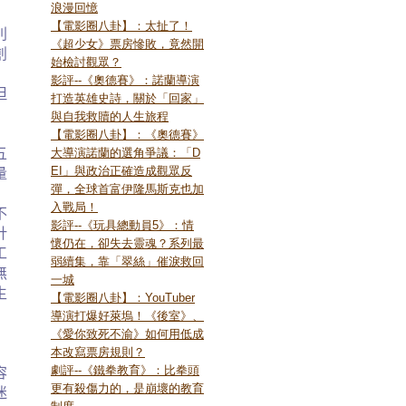
浪漫回憶
【電影圈八卦】：太扯了！
別
《超少女》票房慘敗，竟然開
創
始檢討觀眾？
影評--《奧德賽》：諾蘭導演
但
打造英雄史詩，關於「回家」
與自我救贖的人生旅程
【電影圈八卦】：《奧德賽》
五
大導演諾蘭的選角爭議：「D
EI」與政治正確造成觀眾反
量
彈，全球首富伊隆馬斯克也加
入戰局！
不
影評--《玩具總動員5》：情
針
懷仍在，卻失去靈魂？系列最
工
弱續集，靠「翠絲」催淚救回
無
一城
生
【電影圈八卦】：YouTuber
導演打爆好萊塢！《後室》、
《愛你致死不渝》如何用低成
本改寫票房規則？
劇評--《鐵拳教育》：比拳頭
容
更有殺傷力的，是崩壞的教育
迷