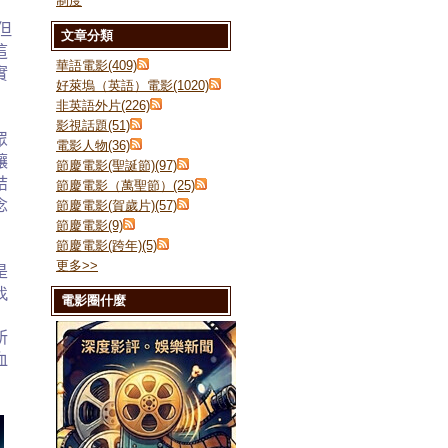
制度
但
文章分類
這
華語電影(409)
實
好萊塢（英語）電影(1020)
非英語外片(226)
影視話題(51)
眾
電影人物(36)
讓
節慶電影(聖誕節)(97)
結
節慶電影（萬聖節）(25)
念
節慶電影(賀歲片)(57)
節慶電影(9)
節慶電影(跨年)(5)
更多
>>
是
找
電影圈什麼
」
所
血