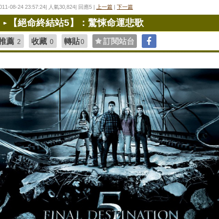
011-08-24 23:57:24| 人氣30,824| 回應5 |
上一篇
|
下一篇
【絕命終結站5】：驚悚命運悲歌
推薦
收藏
轉貼
訂閱站台
2
0
0