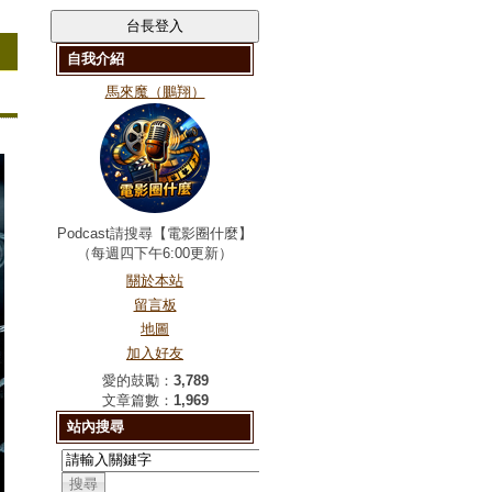
自我介紹
馬來魔（鵬翔）
Podcast請搜尋【電影圈什麼】
（每週四下午6:00更新）
關於本站
留言板
地圖
加入好友
愛的鼓勵：
3,789
文章篇數：
1,969
站內搜尋