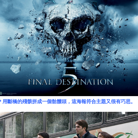
＊用斷橋的殘骸拼成一個骷髏頭，這海報符合主題又很有巧思。