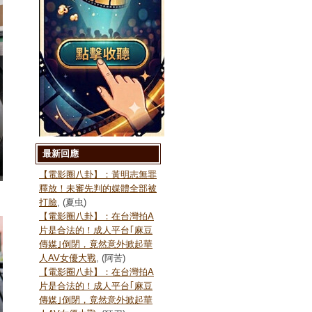
最新回應
【電影圈八卦】：黃明志無罪
釋放！未審先判的媒體全部被
打臉
, (夏虫)
【電影圈八卦】：在台灣拍A
片是合法的！成人平台｢麻豆
傳媒｣倒閉，竟然意外掀起華
人AV女優大戰
, (阿苦)
【電影圈八卦】：在台灣拍A
片是合法的！成人平台｢麻豆
傳媒｣倒閉，竟然意外掀起華