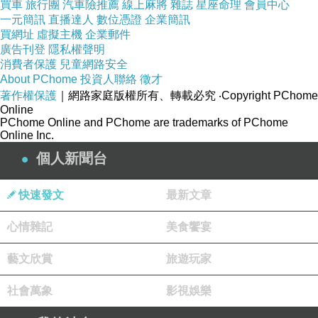
買車
旅行團
汽車險推薦
線上麻將
雜誌
星座命理
會員中心
一元簡訊
直播達人
數位憑證
企業簡訊
買網址
虛擬主機
企業郵件
廣告刊登
隱私權聲明
消費者保護
兒童網路安全
About PChome
投資人聯絡
徵才
著作權保護
｜網路家庭版權所有、轉載必究
‧Copyright PChome
Online
P_20190405_170441.jpg
PChome Online and PChome are trademarks of PChome
Online Inc.
個人新聞台
快速發文
最新文章
心情雜記
美食饗宴
藝文欣賞
旅遊玩家
社會萬象
影視娛樂