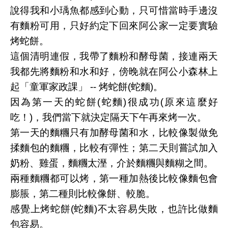
說得我和小瑀魚都感到心動，只可惜當時手邊沒
有麵粉可用，只好約定下回來阿公家一定要實驗
烤蛇餅。
這個清明連假，我帶了麵粉和酵母菌，接連兩天
我都先將麵粉和水和好，傍晚就在阿公小森林上
起「童軍家政課」 -- 烤蛇餅(蛇麵)。
因為第一天的蛇餅(蛇麵)很成功(原來這麼好
吃！)，我們當下就決定隔天下午再來烤一次。
第一天的麵糰只有加酵母菌和水，比較像製做免
揉麵包的麵糰，比較有彈性；第二天則嘗試加入
奶粉、雞蛋，麵糰太溼，介於麵糰與麵糊之間。
兩種麵糰都可以烤，第一種加熱後比較像麵包會
膨脹，第二種則比較像餅、較脆。
感覺上烤蛇餅(蛇麵)不太容易失敗，也許比做麵
包容易。