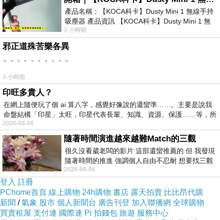
產品名稱：【KOCA科卡】Dusty Mini 1 無線手持
吸塵器 產品資訊 【KOCA科卡】Dusty Mini 1 無
3 小時前
線手持吸塵器評語： 能吸、能吹兼具兩
邪正道殊苦樂各異
。。。。。。。。。。
3 小時前
印旺多貴人？
在網上隨便玩了個 ai 算八字，感覺好像說的還蠻準……。主要是說我
P_20190405_170403.jpg 小咕嚕很熟悉烤蛇麵
命盤結構「印星」太旺，印星代表長輩、知識、資源、保護……等，所
2026-08-06
的訣竅，總是烤得漂亮又好吃。
隨著時間演進越來越難Match的三觀
很久沒看葳老闆的影片 這部還蠻推薦的 但 我發現
隨著時間的推進 強調個人自由不忍耐 想要找三觀
2026-08-06
接近的不要說對象 連朋友都超
登入
註冊
PChome首頁
線上購物
24h購物
書店
露天拍賣
比比昂代購
新聞
/
氣象
股市
個人新聞台
廣告刊登
加入聯播網
全球購物
買賣租屋
支付連
國際連
Pi 拍錢包
旅遊
服務中心