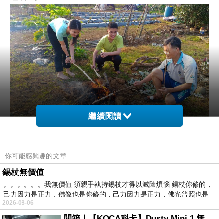
繼續閱讀
你可能感興趣的文章
P_20190405_170017.jpg
錫杖無價值
。。。。。。我無價值 須親手執持錫杖才得以滅除煩惱 錫杖你修的，
己力因力是正力，佛像也是你修的，己力因力是正力，佛光普照也是
2026-08-06
開箱｜【KOCA科卡】Dusty Mini 1 無線手持吸塵器