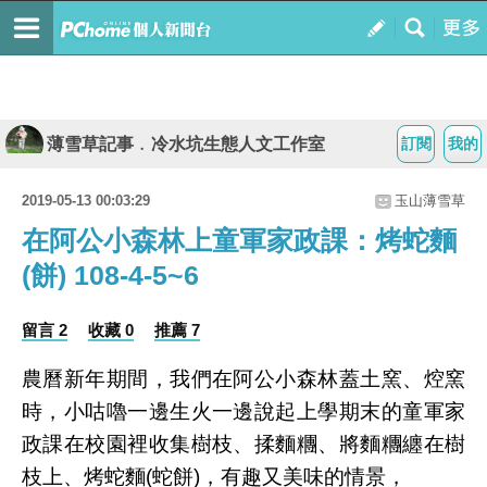
薄雪草記事﹒冷水坑生態人文工作室
訂閱
我的
2019-05-13 00:03:29
玉山薄雪草
在阿公小森林上童軍家政課：烤蛇麵
(餅) 108-4-5~6
留言 2
收藏 0
推薦 7
農曆新年期間，我們在阿公小森林蓋土窯、焢窯
時，小咕嚕一邊生火一邊說起上學期末的童軍家
政課在校園裡收集樹枝、揉麵糰、將麵糰纏在樹
枝上、烤蛇麵(蛇餅)，有趣又美味的情景，