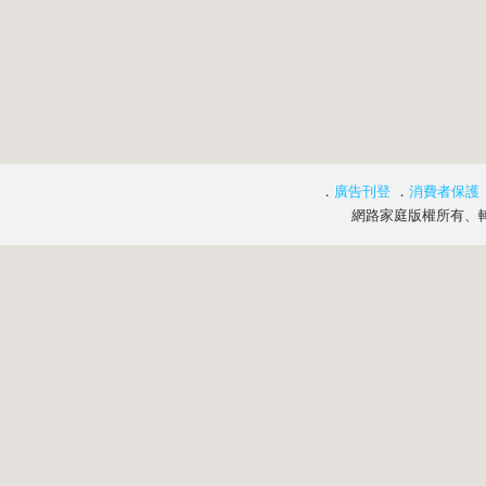
．
廣告刊登
．
消費者保護
網路家庭版權所有、轉載必究 