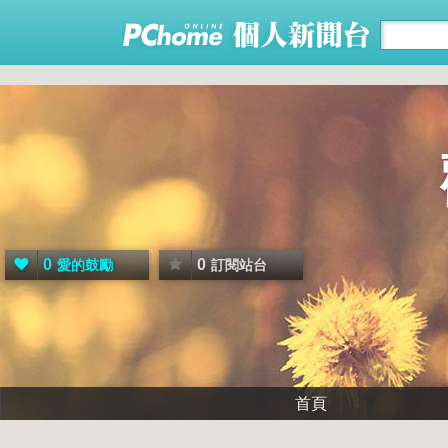
0
0
愛的鼓勵
訂閱站台
首頁