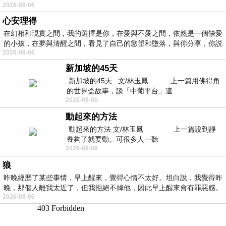
2026-08-06
心安理得
在幻相和現實之間，我的選擇是你，在愛與不愛之間，依然是一個缺愛
的小孩，在夢與清醒之間，看見了自己的慾望和墮落，與你分享，你説
2026-08-06
新加坡的45天
新加坡的45天 文/林玉鳳 上一篇用佛得角
的世界盃故事，談「中葡平台」這
2026-08-06
動起來的方法
動起來的方法 文/林玉鳳 上一篇說到靜
養夠了就要動。可很多人一聽
2026-08-06
狼
昨晚經歷了某些事情，早上醒來，覺得心情不太好。坦白說，我覺得昨
晚，那個人離我太近了，但我拒絕不掉他，因此早上醒來會有罪惡感。
2026-08-06