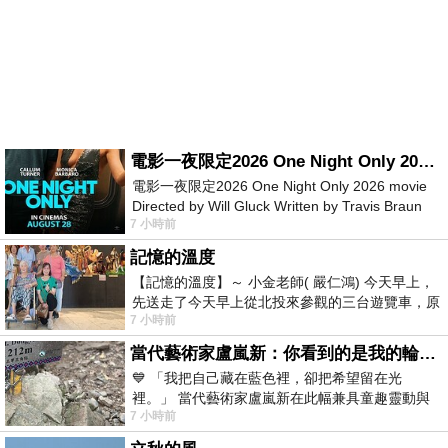
電影一夜限定2026 One Night Only 2026 movie
電影一夜限定2026 One Night Only 2026 movie
Directed by Will Gluck Written by Travis Braun
7 小時前
Starring Monica Barbaro
記憶的溫度
【記憶的溫度】～ 小金老師( 嚴仁鴻) 今天早上，
先送走了今天早上從北投來參觀的三台遊覽車，原
7 小時前
以為展場已經差不多要安靜下來，卻發
當代藝術家盧嵐新：你看到的是我的輪廓，還是你的故事？——藏在藍色裡的希望與光
💙 「我把自己藏在藍色裡，卻把希望留在光
裡。」 當代藝術家盧嵐新在此幅兼具童趣靈動與
7 小時前
抽象韻味的新作中，用湛藍的羽翼般色塊包覆著