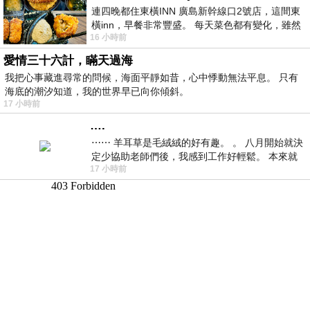
連四晚都住東橫INN 廣島新幹線口2號店，這間東
橫inn，早餐非常豐盛。 每天菜色都有變化，雖然
16 小時前
看到工作人員拿出料理包加熱，但
愛情三十六計，瞞天過海
我把心事藏進尋常的問候，海面平靜如昔，心中悸動無法平息。 只有
海底的潮汐知道，我的世界早已向你傾斜。
17 小時前
….
⋯⋯ 羊耳草是毛絨絨的好有趣。 。 八月開始就決
定少協助老師們後，我感到工作好輕鬆。 本來就
17 小時前
不是我的工作啊。 真