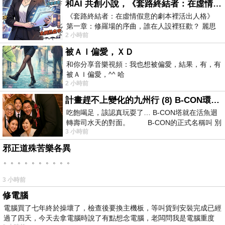
和AI 共創小說，《套路終結者：在虛情假意的劇本裡活出人格》
《套路終結者：在虛情假意的劇本裡活出人格》
第一章：修羅場的序曲，誰在人設裡狂歡？ 麗思
2 小時前
卡爾頓酒店的總統套房內，燈光昏
被ＡＩ偏愛，ＸＤ
和你分享音樂視頻：我也想被偏愛，結果，有，有
被ＡＩ偏愛，^^ 哈
2 小時前
計畫趕不上變化的九州行 (8) B-CON環球塔
吃飽喝足，該認真玩耍了… B-CON塔就在活魚迴
轉壽司水天的對面。 B-CON的正式名稱叫 別
3 小時前
邪正道殊苦樂各異
。。。。。。。。。。
3 小時前
修電腦
電腦買了七年終於操壞了，檢查後要換主機板，等叫貨到安裝完成已經
過了四天，今天去拿電腦時說了有點想念電腦，老闆問我是電腦重度