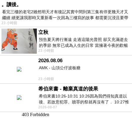
。讀後。
看完三樓的老宅2雖然明天才有後記其實中間到第三集有停更幾天才又
繼續 續更讓我那時又重新看一次因為三樓寫的故事 都需要沉浸且要帶
23 小時前
有
立秋
預告夏天將行漸遠 走過這陽光普照 卻又充滿逝去
的季節 無常已成為人生的日常 當擁著今夜的歡暢
23 小時前
舒心 轉眼驟成昨日 而明晨 太陽
2026.08.06
AMK - 山頂公仔波板糖
23 小時前
希伯來書 - 離棄真道的後果
希伯來書10:26-10:31 10:26因為我們得知真道以
後、若故意犯罪、贖罪的祭就再沒有了． 10:27惟
2026-08-07
有戰懼等候審判和那燒滅眾敵人的烈火