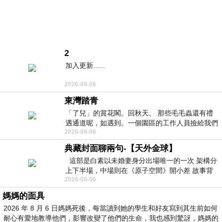
2
加入更新......
2026-08-06
東灣踏青
「了兒」的賞花閣。回秋天。 那些毛毛蟲還有禮
遇通道呢，如遇到。一個園區的工作人員撿給我們
2026-08-06
細賞。
典藏封面聊兩句-【天外金球】
這部是白素以未婚妻身分出場唯一的一次 架構分
上下半場，中場則在《原子空間》開小差 故事背
2026-08-06
景影射西藏境外流亡 地下組織
媽媽的面具
2026 年 8 月 6 日媽媽死後，每當讀到她的學生和好友寫到其生前如何
耐心有愛地教導他們，影響改變了他們的生命，我也感到驚訝，媽媽的