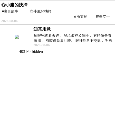
◎小鷹的抉擇
■寓言故事 ◎小鷹的抉擇
⊕潘文良 在壁立千
2026-08-06
仞的懸崖上，有一座遮天蔽
知其用意
招呼完後看著妳， 發現眼神又偏移， 有時像是看
胸肌， 有時像是看肚臍。 眼神刻意不交集， 對視
2026-08-06
視線不對齊， 讓我很難不