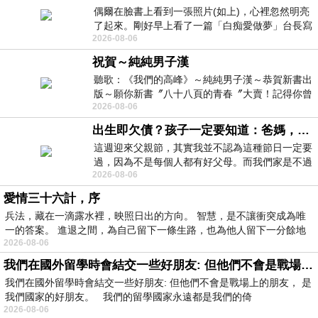
偶爾在臉書上看到一張照片(如上)，心裡忽然明亮
了起來。剛好早上看了一篇「白痴愛做夢」台長寫
2026-08-06
的貼文，在回顧年輕時瘋狂愛上
祝賀～純純男子漢
聽歌：《我們的高峰》～純純男子漢～恭賀新書出
版～願你新書〞八十八頁的青春〞大賣！記得你曾
2026-08-06
經在我的版留言…「好讚的圖^^感覺大家
出生即欠債？孩子一定要知道：爸媽，其實我不欠你們
這週迎來父親節，其實我並不認為這種節日一定要
過，因為不是每個人都有好父母。而我們家是不過
2026-08-06
節的，平時也沒什麼儀式感，生活趨近冷
愛情三十六計，序
兵法，藏在一滴露水裡，映照日出的方向。 智慧，是不讓衝突成為唯
一的答案。 進退之間，為自己留下一條生路，也為他人留下一分餘地
2026-08-06
我們在國外留學時會結交一些好朋友: 但他們不會是戰場上的朋友
我們在國外留學時會結交一些好朋友: 但他們不會是戰場上的朋友， 是
我們國家的好朋友。 我們的留學國家永遠都是我們的倚
2026-08-06