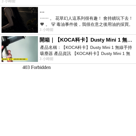
3 小時前
…
⋯⋯ 。 花草幻人這系列很有趣！ 會持續玩下去！
🧡 。 🐻 毒油事件後，我很在意之後用油的採買。
3 小時前
前天購買了我之前就很愛
開箱｜【KOCA科卡】Dusty Mini 1 無線手持吸塵器
產品名稱：【KOCA科卡】Dusty Mini 1 無線手持
吸塵器 產品資訊 【KOCA科卡】Dusty Mini 1 無
3 小時前
線手持吸塵器評語： 能吸、能吹兼具兩