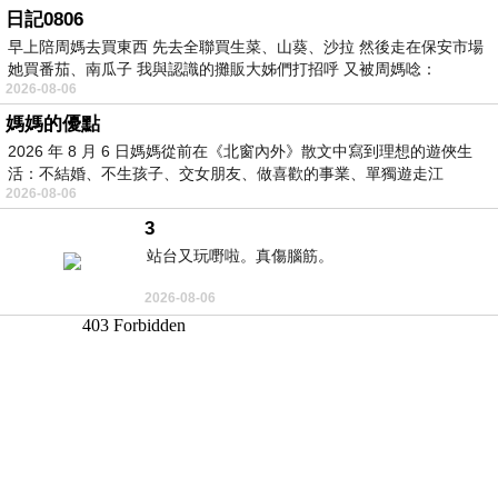
日記0806
早上陪周媽去買東西 先去全聯買生菜、山葵、沙拉 然後走在保安市場
她買番茄、南瓜子 我與認識的攤販大姊們打招呼 又被周媽唸：
2026-08-06
媽媽的優點
2026 年 8 月 6 日媽媽從前在《北窗內外》散文中寫到理想的遊俠生
活：不結婚、不生孩子、交女朋友、做喜歡的事業、單獨遊走江
2026-08-06
湖⋯⋯，
3
站台又玩嘢啦。真傷腦筋。
2026-08-06