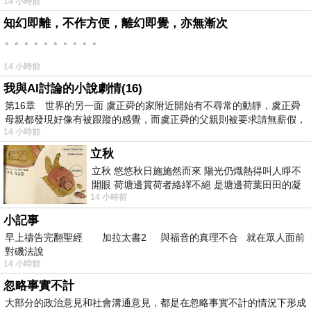
14 小時前
知幻即離，不作方便，離幻即覺，亦無漸次
。。。。。。。。。。
14 小時前
我與AI討論的小說劇情(16)
第16章 世界的另一面 虞正舜的家附近開始有不尋常的動靜，虞正舜
母親都發現好像有被跟蹤的感覺，而虞正舜的父親則被要求請無薪假，
14 小時前
立秋
立秋 悠悠秋日施施然而來 陽光仍熾熱得叫人睜不
開眼 荷塘邊賞荷者絡繹不絕 是塘邊荷葉田田的凝
14 小時前
望 風中飄逸的是映日荷花別樣紅
小記事
早上禱告完翻聖經 加拉太書2 與福音的真理不合 就在眾人面前
對磯法說
14 小時前
忽略事實不計
大部分的政治意見和社會溝通意見，都是在忽略事實不計的情況下形成