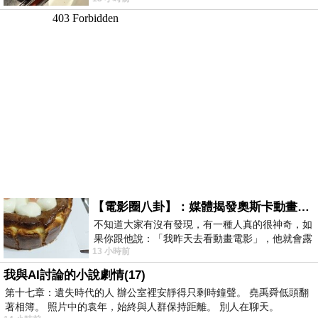
智課的她,特來傾
【電影圈八卦】：媒體揭發奧斯卡動畫項目投票醜聞！好萊塢為什麼看不起動畫電影？
不知道大家有沒有發現，有一種人真的很神奇，如
果你跟他說：「我昨天去看動畫電影」，他就會露
13 小時前
出一種慈祥的微笑，然後問你是不是陪小
我與AI討論的小說劇情(17)
第十七章：遺失時代的人 辦公室裡安靜得只剩時鐘聲。 堯禹舜低頭翻
著相簿。 照片中的袁年，始終與人群保持距離。 別人在聊天。