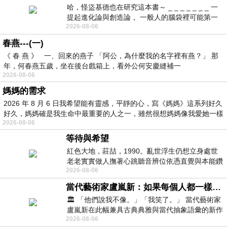
哈，怪盜基德也在研究這本書～ _ _ _ _ _ _ _ 一
提起進化論與創造論， 一般人的腦袋裡可能第一
2026-08-06
時間就有「 進化論很科
春燕---(一)
《 春 燕 》 一、回來的燕子 「阿公，為什麼我的名字裡有燕？」 那
年，何春燕五歲，坐在後台戲箱上，看外公何安慶縫補一
2026-08-06
媽媽的需求
2026 年 8 月 6 日我希望能有靈感，平靜的心，寫《媽媽》這系列好久
好久，媽媽確是我生命中最重要的人之一，雖然很想媽媽像我愛她一樣
2026-08-06
等待與希望
紅色大地，莊喆，1990。亂世浮生仍想立身處世
老老實實做人撫著心跳聽音辨位依憑直覺與本能鑽
2026-08-06
向裂隙的亮處探索另一個心聲另一個共鳴的
當代藝術家盧嵐新：如果每個人都一樣，這世界該有多無聊？
🏛️ 「他們說我不像。」「我笑了。」 當代藝術家
盧嵐新在此幅兼具古典典雅與當代抽象語彙的新作
2026-08-06
中，以沈靜的藍色空間為背景，描繪了