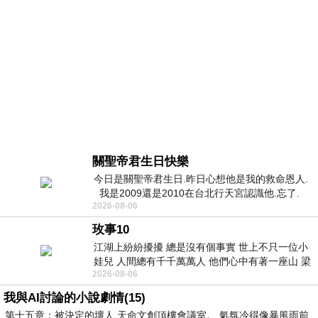
關聖帝君生日快樂
今日是關聖帝君生日.昨日心想他是我的救命恩人.
我是2009還是2010在台北行天宮認識他.忘了.
2026-08-06
一個奇摩交友的網友學
玫事10
江湖上紛紛擾擾 總是沒有個事實 世上不只一位小
娃兒 人間總有千千萬萬人 他們心中有著一座山 梁
2026-08-06
山佛山泰華衡恆嵩 一山之高
我與AI討論的小說劇情(15)
第十五章：被決定的壞人 天命文創頂樓會議室。 氣氛冷得像暴風雨前