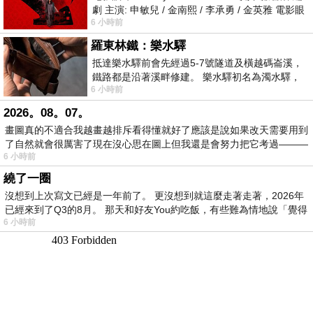
劇 主演: 申敏兒 / 金南熙 / 李承勇 / 金英雅 電影眼
6 小時前
眸2026描述攝影師徐珍因遺
羅東林鐵：樂水驛
抵達樂水驛前會先經過5-7號隧道及橫越碼崙溪，
鐵路都是沿著溪畔修建。 樂水驛初名為濁水驛，
6 小時前
但因與臺鐵集集線車站同名，於1953
2026。08。07。
畫圖真的不適合我越畫越排斥看得懂就好了應該是說如果改天需要用到
了自然就會很厲害了現在沒心思在圖上但我還是會努力把它考過———
6 小時前
繞了一圈
沒想到上次寫文已經是一年前了。 更沒想到就這麼走著走著，2026年
已經來到了Q3的8月。 那天和好友You約吃飯，有些難為情地說「覺得
6 小時前