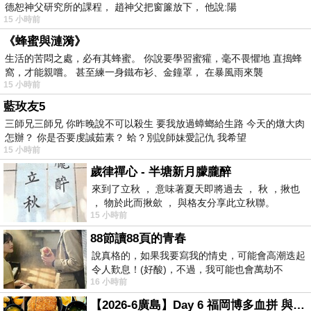
德恕神父研究所的課程， 趙神父把窗簾放下， 他說:陽
15 小時前
《蜂蜜與漣漪》
生活的苦悶之處，必有其蜂蜜。 你說要學習蜜獾，毫不畏懼地 直搗蜂
窩，才能親嚐。 甚至練一身鐵布衫、金鐘罩， 在暴風雨來襲
15 小時前
藍玫友5
三師兄三師兄 你昨晚說不可以殺生 要我放過蟑螂給生路 今天的燉大肉
怎辦？ 你是否要虔誠茹素？ 蛤？別說師妹愛記仇 我希望
15 小時前
歲律禪心 - 半塘新月朦朧醉
來到了立秋 ， 意味著夏天即將過去 ， 秋 ，揪也
， 物於此而揪歛 ， 與格友分享此立秋聯。
15 小時前
88節讀88頁的青春
說真格的，如果我要寫我的情史，可能會高潮迭起
令人歎息！(好酸)，不過，我可能也會萬劫不
16 小時前
復...，每天跪鍵盤還是被判了花心的罪
【2026-6廣島】Day 6 福岡博多血拼 與機場接送少年司機深夜對談