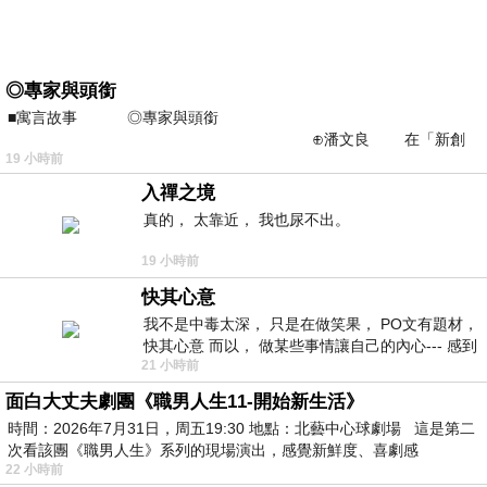
◎專家與頭銜
■寓言故事 ◎專家與頭銜
⊕潘文良 在「新創
19 小時前
之谷」裡——
入禪之境
真的， 太靠近， 我也尿不出。
19 小時前
快其心意
我不是中毒太深， 只是在做笑果， PO文有題材，
快其心意 而以， 做某些事情讓自己的內心--- 感到
21 小時前
愉快。
面白大丈夫劇團《職男人生11-開始新生活》
時間：2026年7月31日，周五19:30 地點：北藝中心球劇場 這是第二
次看該團《職男人生》系列的現場演出，感覺新鮮度、喜劇感
22 小時前