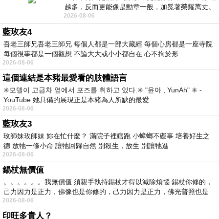
越多，反而更能像是勳章一般，加冕著榮耀萬丈。
2026-08-06
習慣一如縱容，成了再難輕輕放下的罪證
藍玫友4
吾老三師兄吾老三師兄 每個人都是一部大藏經 每個心房都是一座寺院
每個視事都是一個觀想 不論大大或小小都自在 心不拘於形
2026-08-06
這個連結是本豬最愛看的肢體語言
✳️모델이 고급차 옆에서 포즈를 취하고 있다.✳️ "윤아 , YunAh" ✳️ -
YouTube 她具備的展現正是本豬為人所缺的最愛
2026-08-06
藍玫友3
玫師妹玫師妹 妳在忙什麼？ 滿院子裡瞎跑 小蟑螂不礙事 培養好生之
德 放牠一條小命 讓牠回歸自然 別殺生，放生 別讓牠進
2026-08-06
錫杖無價值
。。。。。。我無價值 須親手執持錫杖才得以滅除煩惱 錫杖你修的，
己力因力是正力，佛像也是你修的，己力因力是正力，佛光普照也是
2026-08-06
印旺多貴人？