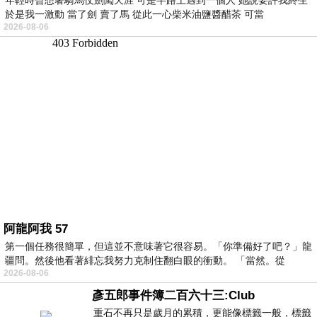
年輕時曾想著騎馬仗劍闖天涯 可是半路上遇到一個人 她說要許我終生
於是我一激動 當了劍 賣了馬 從此一心柴米油鹽醬醋茶 可當
2026-08-06
阿龍阿我 57
第一個任務很簡單，但這並不意味著它很容易。「你準備好了吧？」龍
疆問。然後他看著緋忘我努力克制住翻白眼的衝動。 「當然。從
2026-08-06
彥五郎事件簿二百六十三:Club
重石不再只是歲月的累積，更能像標籤一般，標籤