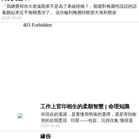
「我總覺得你大老遠跑來不是為了牽線搭橋？」龍疆對梅麗特說話的語
氣聽起來近乎無聊透頂了。 這次輪到梅麗特眺望大海和懸崖
2026-08-06
工作上官印相生的柔順智慧 | 命理知識
你現在的退讓，是看懂局勢後的選擇，還是害怕衝
突的自我委屈 印星——包容、沉得住氣 懂得退
2026-08-06
一步觀察，不會
緣份