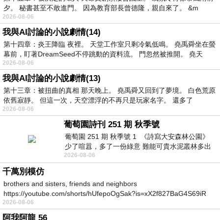
夕。 秘書甚至不敢進門。 因為教育部長曾德隆，親自來了。 &m
2026-08-06
我與AI討論的小說劇情(14)
第十四章：炎王降臨 夜裡。 天堂工作室只剩冷氣低鳴。 堯禹舜坐在螢
幕前，盯著DreamSeed不停跳動的資料流。 門忽然被推開。 堯天
2026-08-06
我與AI討論的小說劇情(13)
第十三章：被扭曲的真相 那天晚上。 堯禹舜又回到了夢境。 白色荒原
依舊寂靜。 但這一次，天空漂浮的不再只是玩家名字。 還多了
2026-08-06
葡萄園詩刊 251 期 秋季號
葡萄園 251 期 秋季號 1 《詩寫大安森林公園》
少了喧囂，多了一份綠意 難能可貴水泥叢林多出
2026-08-06
一
千萬別模仿
brothers and sisters, friends and neighbors
https://youtube.com/shorts/hUfepoOgSak?is=xX2f827BaG4S69iR
2026-08-06
https
阿我阿龍 56