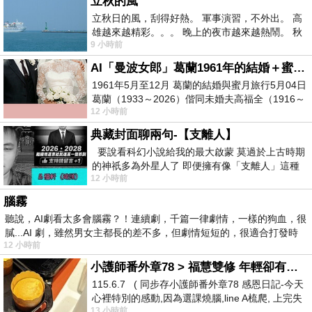
立秋的風
立秋日的風，刮得好熱。 軍事演習，不外出。 高
雄越來越精彩。。。 晚上的夜市越來越熱鬧。 秋
9 小時前
天的風刮得很熱 夜遊消暑熱。。。
AI「曼波女郎」葛蘭1961年的結婚＋蜜月旅行 #戀上老電影 #葛蘭 #粟子
1961年5月至12月 葛蘭的結婚與蜜月旅行5月04日
葛蘭（1933～2026）偕同未婚夫高福全（1916～
12 小時前
2004）乘郵輪赴倫敦6月15日於英國倫敦St.S
典藏封面聊兩句-【支離人】
要說看科幻小說給我的最大啟蒙 莫過於上古時期
的神祇多為外星人了 即便擁有像「支離人」這種
12 小時前
驚世駭俗的神通法門 也未必讀
腦霧
聽說，AI劇看太多會腦霧？！連續劇，千篇一律劇情，一樣的狗血，很
膩...AI 劇，雖然男女主都長的差不多，但劇情短短的，很適合打發時
12 小時前
小護師番外章78 > 福慧雙修 年輕卻有個老靈魂 ㄑ金剛經〉podcast
115.6.7 ( 同步存小護師番外章78 感恩日記-今天
心裡特別的感動,因為選課燒腦,line A梳爬, 上完失
13 小時前