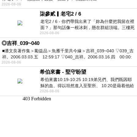
2026-08-06
柒參貳▎老宅2 / 6
老宅2 / 6 - 你們帶我出來了「妳為什麼把我留在裡
面？」那句話像一根冰刺，懸在群組頂端。三樓死
2026-08-06
死盯著照片裡的人。那個人確實站在
◎吉祥_039~040
■潘文良著作集＞勵益品＞魚雁千里共今緣＞吉祥_039~040 ▽039_吉
祥。2006.03.03.五 12:59:17 ▽040_吉祥。2006.03.16.四 00:00:
2026-08-06
希伯來書 - 堅守盼望
希伯來書10:19-10:25 10:19弟兄們、我們既因耶
穌的血、得以坦然進入至聖所、 10:20是藉着他給
2026-08-06
我們開了一條又新又活的路從幔子經過