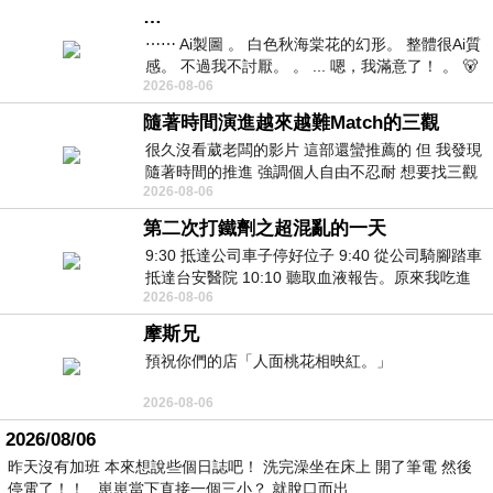
…
⋯⋯ Ai製圖 。 白色秋海棠花的幻形。 整體很Ai質
感。 不過我不討厭。 。 ... 嗯，我滿意了！ 。 🐻
2026-08-06
昨中
隨著時間演進越來越難Match的三觀
很久沒看葳老闆的影片 這部還蠻推薦的 但 我發現
隨著時間的推進 強調個人自由不忍耐 想要找三觀
2026-08-06
接近的不要說對象 連朋友都超
第二次打鐵劑之超混亂的一天
9:30 抵達公司車子停好位子 9:40 從公司騎腳踏車
抵達台安醫院 10:10 聽取血液報告。原來我吃進
2026-08-06
去的 B12 彌可保並非沒有吸收而是超
摩斯兄
預祝你們的店「人面桃花相映紅。」
2026-08-06
2026/08/06
昨天沒有加班 本來想說些個日誌吧！ 洗完澡坐在床上 開了筆電 然後
停電了！！ 崽崽當下直接一個三小？ 就脫口而出