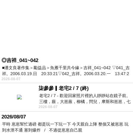
◎吉祥_041~042
■潘文良著作集＞勵益品＞魚雁千里共今緣＞吉祥_041~042 ▽041_吉
祥。2006.03.19.日 20:33:21▽042_吉祥。2006.03.20.一 13:47:2
2026-08-07
柒參參▎老宅2 / 7 (終)
老宅2 / 7 - 歡迎回家照片裡的人靜靜站在鏡子前。
三樓，廄，大崽蕥，柳橘，閆兒，摩斯和崽崽，七
2026-08-07
個人整整齊齊地站在鏡框之外，如同
2026/08/07
平時 崽崽幫忙過磅 都是玩一下玩一下 今天親自上陣 整個又被崽崽 玩
到水泄不通 塞到爆炸 / 不過從崽崽自己親