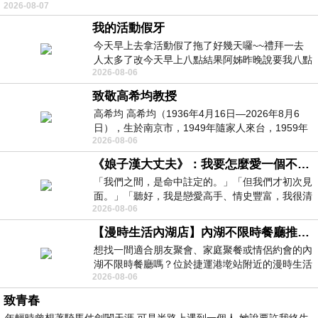
2026-08-07
我的活動假牙
今天早上去拿活動假了拖了好幾天囉~~禮拜一去
人太多了改今天早上八點結果阿姊昨晚說要我八點
2026-08-06
去西螺農會~回到莿桐都8點半多了
致敬高希均教授
高希均 高希均（1936年4月16日—2026年8月6
日），生於南京市，1949年隨家人來台，1959年
2026-08-06
赴美深造並取得經濟發展博士學位。曾任
《娘子漢大丈夫》：我要怎麼愛一個不存在的人？
「我們之間，是命中註定的。」「但我們才初次見
面。」「聽好，我是戀愛高手、情史豐富，我很清
2026-08-06
楚這種感覺，你我之間的那種感覺，現
【漫時生活內湖店】內湖不限時餐廳推薦｜捷運港墘站美食，聚餐、約會、家庭聚會首選，正餐甜點一次滿足
想找一間適合朋友聚會、家庭聚餐或情侶約會的內
湖不限時餐廳嗎？位於捷運港墘站附近的漫時生活
2026-08-06
內湖店，從捷運站步行約4分鐘即可抵
致青春