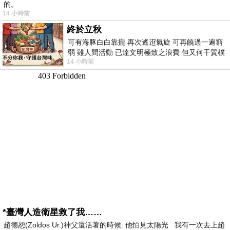
的。
14 小時前
終於立秋
可有海豚白白靠攏 再次遙迢氣旋 可再饒過一遍窮
弱 雖人間活動 已達文明極致之浪費 但又何干質樸
14 小時前
者 只能白白陪葬
*臺灣人造衛星救了我……
趙德恕(Zoldos Ur.)神父還活著的時候: 他怕見太陽光 我有一次去上趙