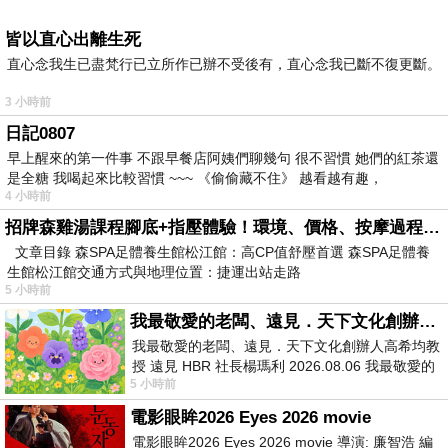
皆以直心出離生死
直心念我生已盡梵行已立所作已辦不受後有，直心念我已斷不復更斷。
3 小時前
日記0807
早上醒來的第一件事 不跟早餐店阿姨們聊幾句 很不習慣 她們的紅茶還
是全糖 我喝起來比較習慣 ~~~ 《偷偷藏不住》 越看越有趣，
4 小時前
招牌森雞湯課程腳底+指壓體驗！環境、價格、按摩過程全紀錄，森SPA足體養生館松江館最新價格表
文章目錄 森SPA足體養生館松江館：高CP值舒壓首選 森SPA足體養
生館松江館交通方式與地理位置：捷運出站走路
5 小時前
我最敬愛的老闆、遠見．天下文化創辦人高希均教授
我最敬愛的老闆、遠見．天下文化創辦人高希均教
授 遠見 HBR 社長楊瑪利 2026.08.06 我最敬愛的
5 小時前
老闆、遠見．天下文化創辦人高希均教
電影眼眸2026 Eyes 2026 movie
電影眼眸2026 Eyes 2026 movie 導演: 廉智浩 編