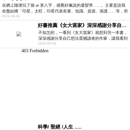
在網上隨便玩了個 ai 算八字，感覺好像說的還蠻準……。主要是說我
命盤結構「印星」太旺，印星代表長輩、知識、資源、保護……等，所
2026-08-06
好書推薦《女大當家》深深感謝分享自己想法震撼讀者的作家，讓我看到不同樣貌的家庭！
不知怎的，一看到《女大當家》就想到另一本書，
深深感謝分享自己想法震撼讀者的作家，讓我看到
2026-08-06
不同樣貌的家庭！ 《女大
科學/ 聖經 /人生 .....