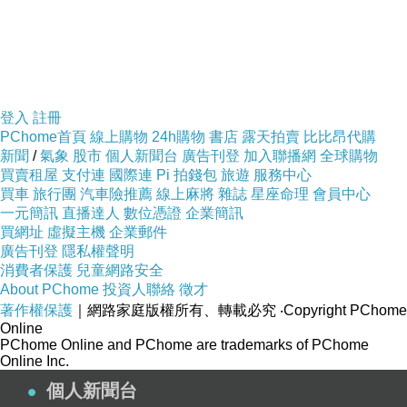
登入
註冊
PChome首頁
線上購物
24h購物
書店
露天拍賣
比比昂代購
新聞
/
氣象
股市
個人新聞台
廣告刊登
加入聯播網
全球購物
買賣租屋
支付連
國際連
Pi 拍錢包
旅遊
服務中心
買車
旅行團
汽車險推薦
線上麻將
雜誌
星座命理
會員中心
一元簡訊
直播達人
數位憑證
企業簡訊
買網址
虛擬主機
企業郵件
廣告刊登
隱私權聲明
消費者保護
兒童網路安全
About PChome
投資人聯絡
徵才
著作權保護
｜網路家庭版權所有、轉載必究
‧Copyright PChome
Online
PChome Online and PChome are trademarks of PChome
Online Inc.
個人新聞台