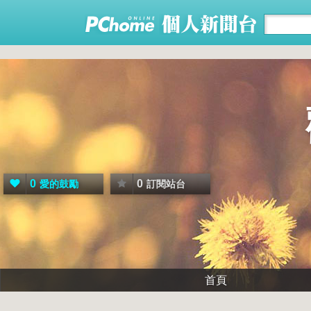
0
0
愛的鼓勵
訂閱站台
首頁