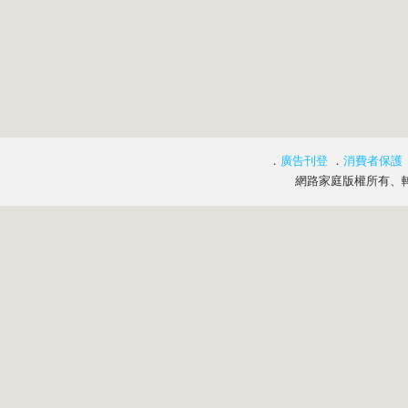
．
廣告刊登
．
消費者保護
網路家庭版權所有、轉載必究 