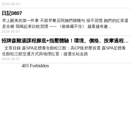
2026-08-07
日記0807
早上醒來的第一件事 不跟早餐店阿姨們聊幾句 很不習慣 她們的紅茶還
是全糖 我喝起來比較習慣 ~~~ 《偷偷藏不住》 越看越有趣，
2026-08-07
招牌森雞湯課程腳底+指壓體驗！環境、價格、按摩過程全紀錄，森SPA足體養生館松江館最新價格表
文章目錄 森SPA足體養生館松江館：高CP值舒壓首選 森SPA足體養
生館松江館交通方式與地理位置：捷運出站走路
2026-08-07