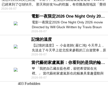
已經來到了Q3的8月。 那天和好友You約吃飯，有些難為情地說「覺得
2026-08-07
電影一夜限定2026 One Night Only 2026 movie
電影一夜限定2026 One Night Only 2026 movie
Directed by Will Gluck Written by Travis Braun
2026-08-07
Starring Monica Barbaro
記憶的溫度
【記憶的溫度】～ 小金老師( 嚴仁鴻) 今天早上，
先送走了今天早上從北投來參觀的三台遊覽車，原
2026-08-07
以為展場已經差不多要安靜下來，卻發
當代藝術家盧嵐新：你看到的是我的輪廓，還是你的故事？——藏在藍色裡的希望與光
💙 「我把自己藏在藍色裡，卻把希望留在光
裡。」 當代藝術家盧嵐新在此幅兼具童趣靈動與
2026-08-07
抽象韻味的新作中，用湛藍的羽翼般色塊包覆著