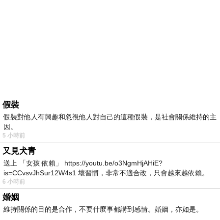
假裝
假裝對他人有興趣和忽視他人對自己的這種假裝，是社會關係維持的主
因。
5 小時前
又見犬青
送上 「女孩 依賴」 https://youtu.be/o3NgmHjAHiE?
is=CCvsvJhSur12W4s1 壞習慣，非常不適合改，只會越來越依賴。
6 小時前
我害怕的
婚姻
維持關係的目的是合作，不要什麼事都講到感情。婚姻，亦如是。