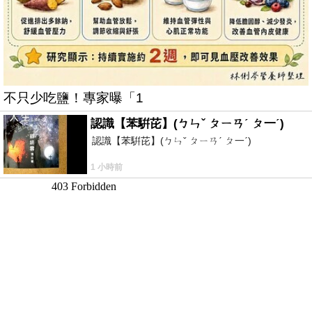
不只少吃鹽！專家曝「1
認識【苯騈芘】(ㄅㄣˇ ㄆㄧㄢˊ ㄆ一ˊ)
認識【苯騈芘】(ㄅㄣˇ ㄆㄧㄢˊ ㄆ一ˊ)
1 小時前