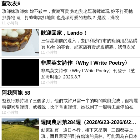
藍玫友6
玫師妹玫師妹 妳不殺生，實屬可貴 妳也別老逗著蟑螂玩 妳不打死牠，
抓弄牠 這...打蟑螂當打地鼠 也是項可愛的遊戲？ 是說，滿院
11 小時前
歡迎回家，Lando！
三個星期前的週六，去伊利沙白市的寵物用品店購
買 Kylo 的零食。那家店有賣虎皮鸚鵡，我每次光
11 小時前
顧都會去看一下。他們偶爾會引進 C
非馬英文詩作〈Why I Write Poetry〉
非馬英文詩作〈Why I Write Poetry〉刊登于《芝
加哥时报》2026.8.7
12 小時前
阿我阿龍 58
監視行動持續了三個多月。他們或許只需一半的時間就能完成，但梅麗
特卻異常謹慎。或者說，比平常更謹慎。她找到了一艘特工處停泊在
12 小時前
週間農居第284週（2026/6/23-2026/6/24) 夏至 金黃稻浪洋溢豐收喜悅
結束亂買一通日本行，接下來星期一三四都要上
班，而且還要開到有點遠的員林。可能因為在日本