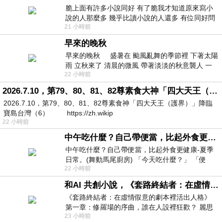
脆上面有許多小說同好 有了脆我才知道原來寫小
說的人那麼多 幾乎比讀小說的人還多 有位同好問
21 小時前
了一個問題 她說為什麼高中文學獎的
早來的晚秋
早來的晚秋 盛暑在 颱風亂舞的季節裡 下著太陽
雨 立秋來了 清晨的微風 帶著淡淡的秋意襲人 一
22 小時前
下子 又被赤
2026.7.10，第79、80、81、82尊素食大神「四大天王（護界）」降臨寶島台灣（6）
2026.7.10，第79、80、81、82尊素食神「四大天王（護界）」降臨
寶島台灣（6） https://zh.wikip
22 小時前
中午吃什麼？自己帶便當，比起外食更健康-夏季日常。(舞動馬尾廚房)
中午吃什麼？自己帶便當，比起外食更健康-夏季
日常。(舞動馬尾廚房) 「今天吃什麼？」 「便
22 小時前
當？麵？還是炒飯？」 每天都在選擇
和AI 共創小說，《套路終結者：在虛情假意的劇本裡活出人格》
《套路終結者：在虛情假意的劇本裡活出人格》
第一章：修羅場的序曲，誰在人設裡狂歡？ 麗思
23 小時前
卡爾頓酒店的總統套房內，燈光昏