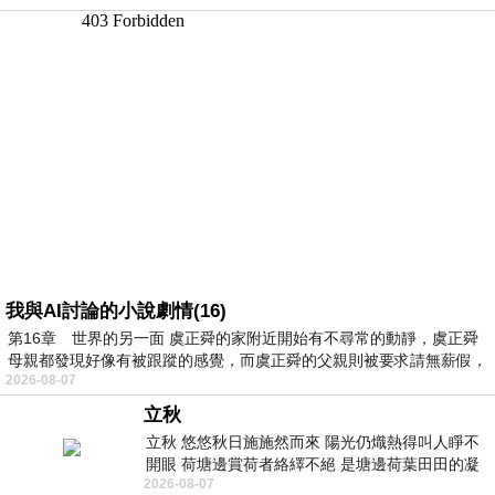
我與AI討論的小說劇情(16)
第16章 世界的另一面 虞正舜的家附近開始有不尋常的動靜，虞正舜
母親都發現好像有被跟蹤的感覺，而虞正舜的父親則被要求請無薪假，
2026-08-07
立秋
立秋 悠悠秋日施施然而來 陽光仍熾熱得叫人睜不
開眼 荷塘邊賞荷者絡繹不絕 是塘邊荷葉田田的凝
2026-08-07
望 風中飄逸的是映日荷花別樣紅