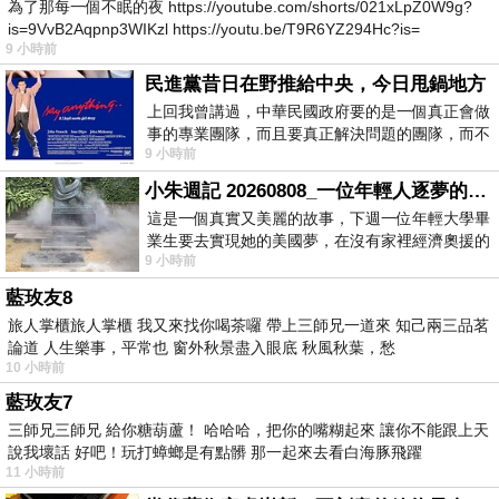
為了那每一個不眠的夜 https://youtube.com/shorts/021xLpZ0W9g?
is=9VvB2Aqpnp3WIKzl https://youtu.be/T9R6YZ294Hc?is=
9 小時前
民進黨昔日在野推給中央，今日甩鍋地方
上回我曾講過，中華民國政府要的是一個真正會做
事的專業團隊，而且要真正解決問題的團隊，而不
9 小時前
是只會到處甩鍋的雙標團隊，最近民進黨
小朱週記 20260808_一位年輕人逐夢的真實故事
這是一個真實又美麗的故事，下週一位年輕大學畢
業生要去實現她的美國夢，在沒有家裡經濟奧援的
9 小時前
情況下，靠著自我努力工作累積出國基
藍玫友8
旅人掌櫃旅人掌櫃 我又來找你喝茶囉 帶上三師兄一道來 知己兩三品茗
論道 人生樂事，平常也 窗外秋景盡入眼底 秋風秋葉，愁
10 小時前
藍玫友7
三師兄三師兄 給你糖葫蘆！ 哈哈哈，把你的嘴糊起來 讓你不能跟上天
說我壞話 好吧！玩打蟑螂是有點髒 那一起來去看白海豚飛躍
11 小時前