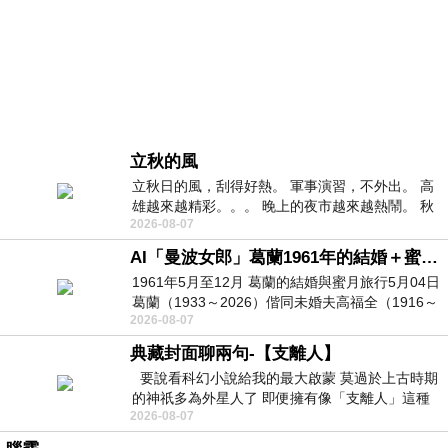
立秋的風
立秋日的風，刮得好熱。 軍事演習，不外出。 高
雄越來越精彩。。。 晚上的夜市越來越熱鬧。 秋
2026-08-07
天的風刮得很熱 夜遊消暑熱。。。
AI「曼波女郎」葛蘭1961年的結婚＋蜜月旅行 #戀上老電影 #葛蘭 #粟子
1961年5月至12月 葛蘭的結婚與蜜月旅行5月04日
葛蘭（1933～2026）偕同未婚夫高福全（1916～
2026-08-07
2004）乘郵輪赴倫敦6月15日於英國倫敦St.S
典藏封面聊兩句-【支離人】
要說看科幻小說給我的最大啟蒙 莫過於上古時期
的神祇多為外星人了 即便擁有像「支離人」這種
2026-08-07
驚世駭俗的神通法門 也未必讀