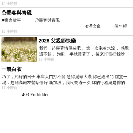
14 小時前
◎墨客與青硯
■寓言故事 ◎墨客與青硯
⊕潘文良 一個年輕
16 小時前
的墨客，在京城的古玩肆裡
2026 父親節快樂
我們一起穿著情侶裝吧， 第一次泡冷水澡， 感覺
還不錯， 泡到一半就睡著了， 後來打雷把我吵
17 小時前
醒， 手
一襲白衣
巧了，約好的日子 車庫大門打不開 急得滿頭大漢 妳已經出門 虛驚一
場，趕到高鐵左營站恰好 新加坡，我只去過一次 妳的行程總是排的
17 小時前