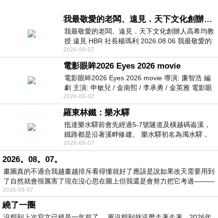
我最敬愛的老闆、遠見．天下文化創辦人高希均教授
我最敬愛的老闆、遠見．天下文化創辦人高希均教
授 遠見 HBR 社長楊瑪利 2026.08.06 我最敬愛的
2026-08-07
老闆、遠見．天下文化創辦人高希均教
電影眼眸2026 Eyes 2026 movie
電影眼眸2026 Eyes 2026 movie 導演: 廉智浩 編
劇 主演: 申敏兒 / 金南熙 / 李承勇 / 金英雅 電影眼
2026-08-07
眸2026描述攝影師徐珍因遺
羅東林鐵：樂水驛
抵達樂水驛前會先經過5-7號隧道及橫越碼崙溪，
鐵路都是沿著溪畔修建。 樂水驛初名為濁水驛，
2026-08-07
但因與臺鐵集集線車站同名，於1953
2026。08。07。
畫圖真的不適合我越畫越排斥看得懂就好了應該是說如果改天需要用到
了自然就會很厲害了現在沒心思在圖上但我還是會努力把它考過———
2026-08-07
繞了一圈
沒想到上次寫文已經是一年前了。 更沒想到就這麼走著走著，2026年