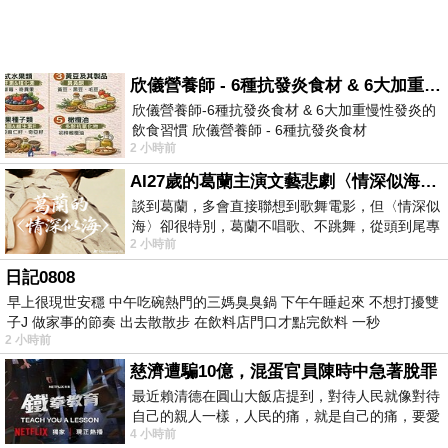
欣儀營養師 - 6種抗發炎食材 & 6大加重慢性發炎的飲食習慣
欣儀營養師-6種抗發炎食材 & 6大加重慢性發炎的
飲食習慣 欣儀營養師 - 6種抗發炎食材
2 小時前
https://www.facebook.com/photo/?fbid=147
AI27歲的葛蘭主演文藝悲劇〈情深似海〉 #戀上老電影 #葛蘭 #粟子
談到葛蘭，多會直接聯想到歌舞電影，但〈情深似
海〉卻很特別，葛蘭不唱歌、不跳舞，從頭到尾專
2 小時前
心演戲。拍攝期間，經常工作超過12個鐘
日記0808
早上很現世安穩 中午吃碗熱門的三媽臭臭鍋 下午午睡起來 不想打擾雙
子J 做家事的節奏 出去散散步 在飲料店門口才點完飲料 一秒
2 小時前
慈濟遭騙10億，混蛋官員陳時中急著脫罪
最近賴清德在圓山大飯店提到，對待人民就像對待
自己的親人一樣，人民的痛，就是自己的痛，要愛
4 小時前
民如親，說的這麼好聽，實際上根本沒做