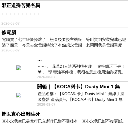
邪正道殊苦樂各異
。。。。。。。。。。
2026-08-07
修電腦
電腦買了七年終於操壞了，檢查後要換主機板，等叫貨到安裝完成已經
過了四天，今天去拿電腦時說了有點想念電腦，老闆問我是電腦重度
2026-08-07
…
⋯⋯ 。 花草幻人這系列很有趣！ 會持續玩下去！
🧡 。 🐻 毒油事件後，我很在意之後用油的採買。
2026-08-07
前天購買了我之前就很愛
開箱｜【KOCA科卡】Dusty Mini 1 無線手持吸塵器
產品名稱：【KOCA科卡】Dusty Mini 1 無線手持
吸塵器 產品資訊 【KOCA科卡】Dusty Mini 1 無
2026-08-07
線手持吸塵器評語： 能吸、能吹兼具兩
皆以直心出離生死
直心念我生已盡梵行已立所作已辦不受後有，直心念我已斷不復更斷。