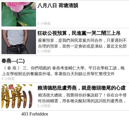
八月八日 荷塘清韻
5 小時前
狂砍公視預算，民進黨一哭二鬧三上吊
嚴審預算，是我們與民眾黨共同合作，只要遇到不
合理的預算，當然一定會砍或是凍結，最近文化部
5 小時前
要編列公視和Taiwan plus預算，在110年
春燕---(二)
《 春 燕 》 三、你們唱戲的 春燕考進輔仁大學。平日在學校工讀，晚
上在學校附近的餐廳當外場。寒暑假白天到鎮公所幫忙整理文件
5 小時前
賴清德怒批盧秀燕，就是徹頭徹尾的心虛
賴清德大總統，我覺得你好像說錯了！你在台中替
何欣純輔選，用各種尖酸刻薄的說詞批判盧秀燕，
5 小時前
罵她施政滿意度輸給陳其邁，甚至還說盧