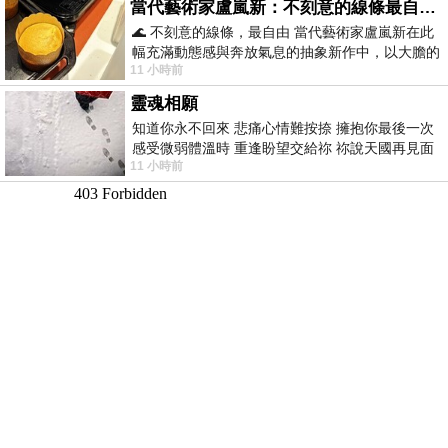
當代藝術家盧嵐新：不刻意的線條最自由，讓色彩流動、筆觸自己說話
🌊 不刻意的線條，最自由 當代藝術家盧嵐新在此
幅充滿動態感與奔放氣息的抽象新作中，以大膽的
11 小時前
藍色顏料在白色畫布上揮灑、壓印與流淌
靈魂相願
知道你永不回來 悲痛心情難按捺 擁抱你最後一次
感受微弱體溫時 重逢盼望交給祢 祢說天國再見面
11 小時前
此刻忍淚說別離 他日靈魂再