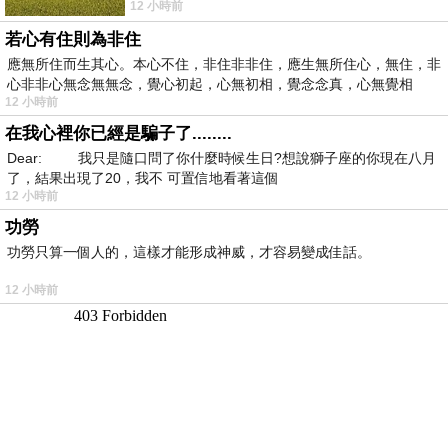
12 小時前
花不少錢，星期一出門上班時，心裡沒有一
若心有住則為非住
應無所住而生其心。本心不住，非住非非住，應生無所住心，無住，非
心非非心無念無無念，覺心初起，心無初相，覺念念真，心無覺相
12 小時前
在我心裡你已經是騙子了........
Dear: 我只是隨口問了你什麼時候生日?想說獅子座的你現在八月
了，結果出現了20，我不 可置信地看著這個
12 小時前
功勞
功勞只算一個人的，這樣才能形成神威，才容易變成佳話。
12 小時前