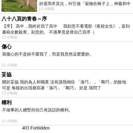
好退而求其次，叫它做「寵物在椅子上，神龕和中
13 小時前
年人臉孔」的畫了。 六月底
八十八頁的青春～序
【序】 高中，我終於寫了高中 我刻意不看電影《夜校女生》，直到
書稿全數殺青。刻意的。 不過畢竟是替自己寫序（
13 小時前
傷心
我傷心的不是妳不愛我了，而是我竟然這麼愛妳。
13 小時前
妥協
關於妥協 我的為人和職業 沒有讓我相信 「湊巧」，「剛巧」的餘地
可是 每樣的出現都寫著「湊巧」「剛巧」 於是 我問了
13 小時前
權利
不做事的人總堅持自己有說話的權利。
13 小時前