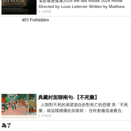
電影最後孤屋2026 the last house 2026 movie
Directed by Louis Leterrier Written by Matthew
9 小時前
Robinson Starring Greta Lee Wa
典藏封面聊兩句-【不死藥】
人類對不死的渴望源自於對死亡的恐懼 而「不死
藥」就這樣橫擺在你面前： 任何創傷迅速癒合、
9 小時前
停止衰老、痛覺消失…堪
為了