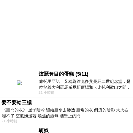
炫麗奪目的蛋糕 (5/11)
維托里亞諾，又稱為維克多艾曼紐二世紀念堂，是
位於義大利羅馬威尼斯廣場和卡比托利歐山之間，
21 小時前
用以紀念統一義大利統一後的的第一位國
要不要給三樓
《牆門的灰》 屋子陰冷 留給牆壁去滲透 牆角的灰 倒流的陰影 大火吞
噬不了 空氣瀰漫著 燒焦的虛無 牆壁上的門
21 小時前
騎奴