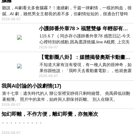
腦霧
聽說，AI劇看太多會腦霧？！連續劇，千篇一律劇情，一樣的狗血，很
膩...AI 劇，雖然男女主都長的差不多，但劇情短短的，很適合打發時
2026-08-07
小護師番外章78 > 福慧雙修 年輕卻有個老靈魂 ㄑ金剛經〉podcast
115.6.7 ( 同步存小護師番外章78 感恩日記-今天
心裡特別的感動,因為選課燒腦,line A梳爬, 上完失
2026-08-07
智課的她,特來傾
【電影圈八卦】：媒體揭發奧斯卡動畫項目投票醜聞！好萊塢為什麼看不起動畫電影？
不知道大家有沒有發現，有一種人真的很神奇，如
果你跟他說：「我昨天去看動畫電影」，他就會露
2026-08-07
出一種慈祥的微笑，然後問你是不是陪小
我與AI討論的小說劇情(17)
第十七章：遺失時代的人 辦公室裡安靜得只剩時鐘聲。 堯禹舜低頭翻
著相簿。 照片中的袁年，始終與人群保持距離。 別人在聊天。
2026-08-07
知幻即離，不作方便，離幻即覺，亦無漸次
。。。。。。。。。。
2026-08-07