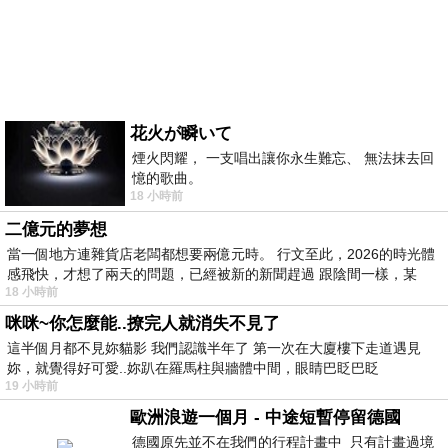
花火が瞬いて
煙火閃耀， 一支唱出讓你永生難忘、 無法抹去回
憶的歌曲。
18 小時前
二億元的夢想
當一個地方連雜貨店老闆都想要兩億元時。 行文至此，2026的時光體
感飛快，才想了兩天的問題，已經被新的新聞趕過 跟陰間一樣，某
18 小時前
咪咪~你怎麼能..撩完人就消失不見了
這半個月都不見妳貓影 我們認識半年了 第一次在大廈樓下走道遇見
妳，就覺得好可愛..妳趴在羅馬柱與牆體中間，眼睛巴眨巴眨
19 小時前
歐洲浪遊一個月 - 中途短暫停留德國
德國原先並不在我們的行程計畫中 只有計畫過境