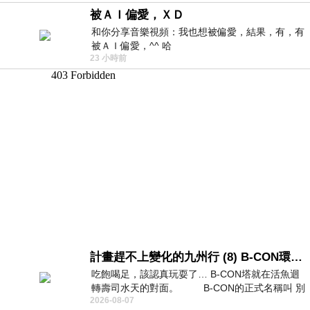
被ＡＩ偏愛，ＸＤ
和你分享音樂視頻：我也想被偏愛，結果，有，有
被ＡＩ偏愛，^^ 哈
23 小時前
計畫趕不上變化的九州行 (8) B-CON環球塔
吃飽喝足，該認真玩耍了… B-CON塔就在活魚迴
轉壽司水天的對面。 B-CON的正式名稱叫 別
2026-08-07