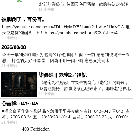
北部的漢堡市 後因天色已昏暗 故臨時決定在漢
19 小時前
堡市吃晚餐和過夜
被擱倒了，百份百。
https://youtube.com/shorts/JT4fLHpMfYE?is=uk2_hVbA2IJnlyGW 唯
天空是你的極限，上！ https://youtube.com/shorts/G3a1Jhcu4
20 小時前
2026/08/08
今天一早到公司 哇~ 打包清的好乾淨啊！ 但上班前 崽崽到現場掃一圈
恩～ 打包的人好可憐喔！ 因為不用一個小時 崽崽又搞到水
21 小時前
柒參肆▎老宅2／後記
《老宅2／後記》在去年初寫完《老宅》的時候，
我曾經覺得，故事應該已經結束了。那座老宅在地
21 小時前
震中倒塌，七個人終於離開那片黑暗，
◎吉祥_043~045
■潘文良著作集＞勵益品＞魚雁千里共今緣＞吉祥_043~045 ▽043_吉
祥。2006.03.24.五 23:38:28 ▽044_吉祥。2006.03.25.六 00:00:
21 小時前