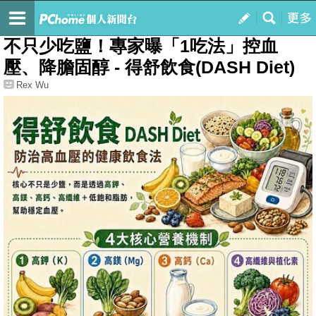
我的
最新文章
不只少吃鹽！專家曝「1吃法」控血
壓、降膽固醇 - 得舒飲食(DASH Diet)
Rex Wu