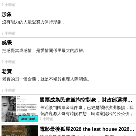
7 小時前
形象
沒有能力的人最愛努力保持形象，
7 小時前
感覺
把感覺當成感情，是愛情關係里最大的誤解。
7 小時前
老實
老實的另一個含義，就是不精於處理人際關係。
7 小時前
國票成為民進黨掏空對象，財政部選擇性失憶
最近談到國票金這件事，已經是鬧得沸沸揚揚，我
替許崑源大哥有時候在想，民進黨提出的公公併，
7 小時前
其實就是想要國庫通黨庫，鬧出最大的醜
電影最後孤屋2026 the last house 2026 movie