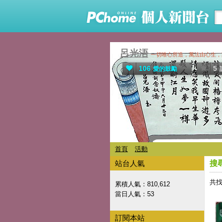
呂光浯
一切唯心所造，萬法由心生，
106
5
愛的鼓勵
首頁
活動
站台人氣
搜
共找
累積人氣：
810,612
當日人氣：
53
訂閱本站