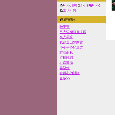
RSS訂閱
(
如何使用RSS
)
加入訂閱
連結書籤
醉墨齋
呂光浯網頁書法展
毫光墨緣
我欲還山夢白雲
小小手心的溫柔
詩國曲沝
紅樓晚歸
心房漩渦
霜語軒
詩與心的對話
更多
>>