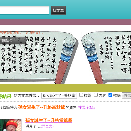
萬事皆有因果，一切因緣合和。
訂閱站台
站內文章搜尋：
標題
內容
標籤
尋結果
孫女誕生了--升格當爺爺
到1筆符合
的資料
搜尋全站»
孫女誕生了--升格當爺爺
滿月了 ...
(詳全文)