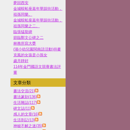
夢回西安
金城蜈蚣座嘉年華踩街活動，
祖孫同樂。
金城蜈蚣座嘉年華踩街活動，
祖孫同樂之二。
臨張猛龍碑
節臨鄭文公碑之二
林務所寫大甕
(湖小幼兒園閩南語活動)持麥
克風的女孩是小孫女
歲月靜好
114年金門國語文競賽書法評
審
文章分類
書法交流(21)
書法篆刻(136)
生活雜誌(117)
碑文誌(11)
感人的文章(16)
生活劄記(13)
神秘不解之迷(35)