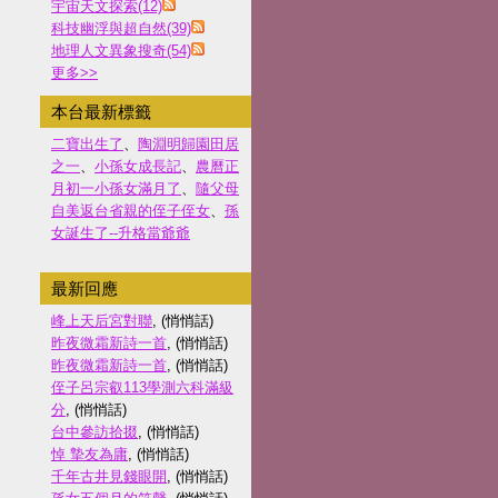
宇宙天文探索(12)
科技幽浮與超自然(39)
地理人文異象搜奇(54)
更多
>>
本台最新標籤
二寶出生了
、
陶淵明歸園田居
之一
、
小孫女成長記
、
農曆正
月初一小孫女滿月了
、
隨父母
自美返台省親的侄子侄女
、
孫
女誕生了--升格當爺爺
最新回應
峰上天后宮對聯
, (悄悄話)
昨夜微霜新詩一首
, (悄悄話)
昨夜微霜新詩一首
, (悄悄話)
侄子呂宗叡113學測六科滿級
分
, (悄悄話)
台中參訪拾掇
, (悄悄話)
悼 摯友為庸
, (悄悄話)
千年古井見錢眼開
, (悄悄話)