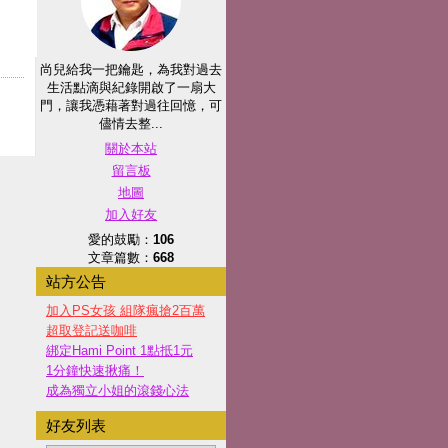
尚兒給我一把鑰匙，為我對過去
生活點滴與紀錄開啟了一扇大
門，讓我憑藉著對過往回憶，可
儘情去整...
關於本站
留言板
地圖
加入好友
愛的鼓勵：
106
文章篇數：
668
站方公告
加入PS女孩 組隊瘋搶2百萬
超取登記送咖啡
綁定Hami Point 1點抵1元
1分鐘快速揪痛！
成為獨立小姐的滾錢心法
好友列表