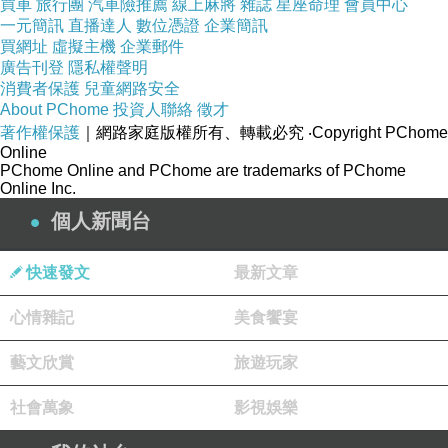
買車
旅行團
汽車險推薦
線上麻將
雜誌
星座命理
會員中心
一元簡訊
直播達人
數位憑證
企業簡訊
買網址
虛擬主機
企業郵件
商品網址
:
廣告刊登
隱私權聲明
消費者保護
兒童網路安全
http://www.momoshop.com.tw/goods/GoodsDet
About PChome
投資人聯絡
徵才
ail.jsp?
著作權保護
｜網路家庭版權所有、轉載必究
‧Copyright PChome
Online
i_code=2869889&memid=6000000188&cid=a
PChome Online and PChome are trademarks of PChome
puad&oid=1&osm=league
Online Inc.
個人新聞台
商品訊息功能
:
快速發文
最新文章
心情雜記
美食饗宴
品號：2869889
藝文欣賞
旅遊玩家
社會萬象
影視娛樂
啟發靈感、增進思考