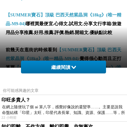
【SUMMER寶石】頂級 巴西天然紫晶洞《18kg》(唯一精
品-M9-04)
哪裡買最便宜.心得文.試用文.分享文行李箱/旅遊
用品分享推薦.好用.推薦.評價.熱銷.開箱文.優缺點比較
前幾天在逛街的時候看到
【SUMMER寶石】頂級 巴西天
然紫晶洞《18kg》(唯一精品-M9-04)
覺得很心動而且正打
算買
【SUMMER寶石】頂級 巴西天然紫晶洞《18kg》(唯
繼續閱讀
一精品-M9-04)
你可能感興趣的文章
但是我想
【SUMMER寶石】頂級 巴西天然紫晶洞
印旺多貴人？
《18kg》(唯一精品-M9-04)
在網路上買應該會比較便宜，
在網上隨便玩了個 ai 算八字，感覺好像說的還蠻準……。主要是說我
【SUMMER寶石】頂級 巴西天然紫晶洞《18kg》(唯一精
命盤結構「印星」太旺，印星代表長輩、知識、資源、保護……等，所
22 小時前
品-M9-04)
而且24小時都能買，上網慢慢挑選，不用等店家
知幻即離，不作方便，離幻即覺，亦無漸次