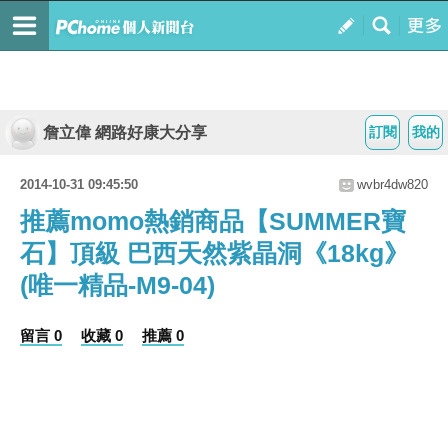
詹立偉 網路好康大分享
訂閱
我的
2014-10-31 09:45:50
wvbr4dw820
推薦momo熱銷商品【SUMMER寶
石】頂級 巴西天然紫晶洞《18kg》
(唯一精品-M9-04)
留言 0
收藏 0
推薦 0