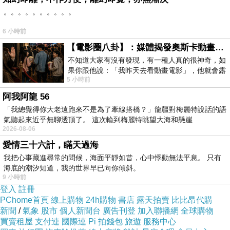
開門也不用看店員臉色
。。。。。。。。。。
6 小時前
【電影圈八卦】：媒體揭發奧斯卡動畫項目投票醜聞！好萊塢為什麼看不起動畫電影？
不知道大家有沒有發現，有一種人真的很神奇，如
果你跟他說：「我昨天去看動畫電影」，他就會露
5 小時前
出一種慈祥的微笑，然後問你是不是陪小
阿我阿龍 56
「我總覺得你大老遠跑來不是為了牽線搭橋？」龍疆對梅麗特說話的語
氣聽起來近乎無聊透頂了。 這次輪到梅麗特眺望大海和懸崖
2026-08-06
愛情三十六計，瞞天過海
我把心事藏進尋常的問候，海面平靜如昔，心中悸動無法平息。 只有
海底的潮汐知道，我的世界早已向你傾斜。
9 小時前
登入
註冊
PChome首頁
線上購物
24h購物
書店
露天拍賣
比比昂代購
新聞
/
氣象
股市
個人新聞台
廣告刊登
加入聯播網
全球購物
買賣租屋
支付連
國際連
Pi 拍錢包
旅遊
服務中心