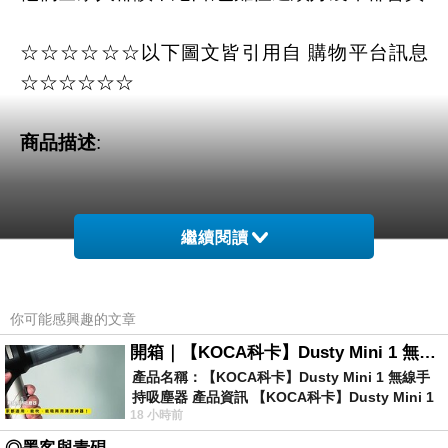
☆☆☆☆☆☆以下圖文皆引用自 購物平台訊息
☆☆☆☆☆☆
商品描述
:
繼續閱讀
超級下飯的泰式打拋豬，在家就能吃到啦！香鹹的豬絞肉，搭配口味道
地的打拋醬，還有檸檬汁、辣椒片、九層
你可能感興趣的文章
開箱｜【KOCA科卡】Dusty Mini 1 無線手持吸塵器
塔等香料調味，美味程度不輸給外面賣的唷！
產品名稱：【KOCA科卡】Dusty Mini 1 無線手
持吸塵器 產品資訊 【KOCA科卡】Dusty Mini 1
18 小時前
無線手持吸塵器評語： 能吸、能吹兼具兩
香嫩鮮甜的牛肉片，搭配米玉筍、甜豆、洋蔥一起熬煮，麻香辛辣的滋