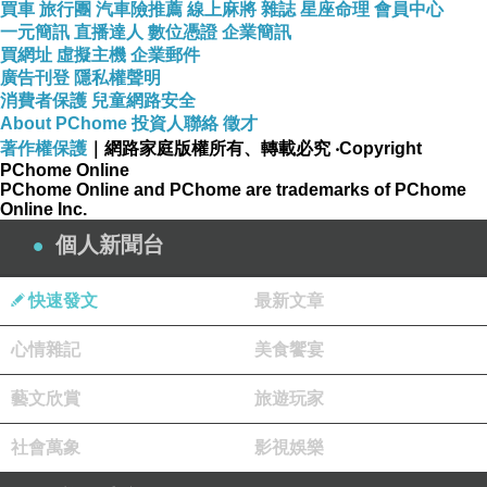
買車
旅行團
汽車險推薦
線上麻將
雜誌
星座命理
會員中心
一元簡訊
直播達人
數位憑證
企業簡訊
買網址
虛擬主機
企業郵件
廣告刊登
隱私權聲明
消費者保護
兒童網路安全
About PChome
巧妙烹製的雞肉，細嫩滑順的肉質，毫無羶腥與纖維感，結合泰式檸檬
投資人聯絡
徵才
著作權保護
｜網路家庭版權所有、轉載必究
‧Copyright
清香，酸酸甜甜的口感馥郁動人，給人果香與香料
PChome Online
PChome Online and PChome are trademarks of PChome
Online Inc.
間的怦然心動。
個人新聞台
快速發文
最新文章
心情雜記
美食饗宴
藝文欣賞
旅遊玩家
社會萬象
影視娛樂
商品特色
: