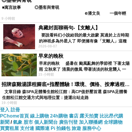
◎墨客與青硯
味讓人吃得香汗淋漓，直呼過癮！
■寓言故事 ◎墨客與青硯
⊕潘文良 一個年輕
9 小時前
的墨客，在京城的古玩肆裡
道地泰式風味，清爽濃厚的椰汁，散發超人氣的迷人滋味，甘醇豐厚的
典藏封面聊兩句-【支離人】
醬汁，以精準的比例調製而成，融合清炒豬肉，
要說看科幻小說給我的最大啟蒙 莫過於上古時期
的神祇多為外星人了 即便擁有像「支離人」這種
2026-08-07
驚世駭俗的神通法門 也未必讀
，多層字滋味讓人無法霸口。
早來的晚秋
早來的晚秋 盛暑在 颱風亂舞的季節裡 下著太陽
雨 立秋來了 清晨的微風 帶著淡淡的秋意襲人 一
15 小時前
下子 又被赤
經典泰式風味獨有的綠咖哩醬汁，豐富調配的濃濃滋味，有著獨特的咖
招牌森雞湯課程腳底+指壓體驗！環境、價格、按摩過程全紀錄，森SPA足體養生館松江館最新價格表
文章目錄 森SPA足體養生館松江館：高CP值舒壓首選 森SPA足體養
哩清香，結合椰汁，在口中交織成獨一無二的豐富
生館松江館交通方式與地理位置：捷運出站走路
19 小時前
登入
註冊
滋味，是你不可錯過的動人美味。
PChome首頁
線上購物
24h購物
書店
露天拍賣
比比昂代購
新聞
/
氣象
股市
個人新聞台
廣告刊登
加入聯播網
全球購物
買賣租屋
支付連
國際連
Pi 拍錢包
旅遊
服務中心