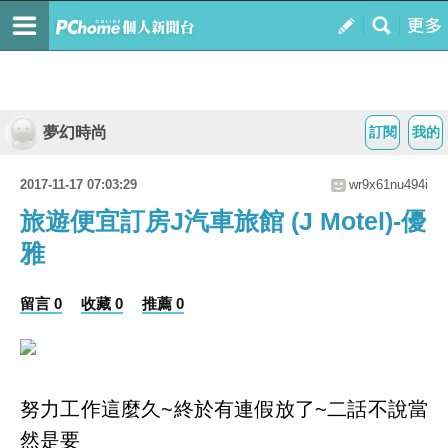
夢幻時尚
訂閱
我的
2017-11-17 07:03:29
wr9x61nu494i
旅遊便宜訂房J汽車旅館 (J Motel)-優
雅
留言 0
收藏 0
推薦 0
努力工作這麼久~終於有連假放了~二話不說當
然是要