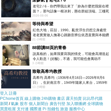
柒參貳▎老宅2 / 6
PS.若您家裡有0~4歲的小朋友，
點我進入索取免
老宅2 / 6 - 你們帶我出來了「妳為什麼把我留在裡
費《迪士尼美語世界試用包》
面？」那句話像一根冰刺，懸在群組頂端。三樓死
2026-08-06
死盯著照片裡的人。那個人確實站在
↓↓↓限量特優價格按鈕↓↓↓
等待與希望
紅色大地，莊喆，1990。亂世浮生仍想立身處世
老老實實做人撫著心跳聽音辨位依憑直覺與本能鑽
21 小時前
向裂隙的亮處探索另一個心聲另一個共鳴的
88節讀88頁的青春
說真格的，如果我要寫我的情史，可能會高潮迭起
令人歎息！(好酸)，不過，我可能也會萬劫不
3 小時前
復...，每天跪鍵盤還是被判了花心的罪
致敬高希均教授
高希均 高希均（1936年4月16日—2026年8月6
日），生於南京市，1949年隨家人來台，1959年
13 小時前
赴美深造並取得經濟發展博士學位。曾任
登入
註冊
PChome首頁
線上購物
24h購物
書店
露天拍賣
比比昂代購
新聞
/
氣象
股市
個人新聞台
廣告刊登
加入聯播網
全球購物
買賣租屋
支付連
國際連
Pi 拍錢包
旅遊
服務中心