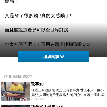
優惠~
真是省了很多錢!!真的太感動了!!
而且聽說這邊是可以全世界訂房
也太方便了吧！！不用在那邊找翻譯啦ＱＱ
繼續閱讀
J汽車旅館 (J Motel) 的介紹在下面
如果有興趣到這附近玩的，不妨可以看看喔！
你可能感興趣的文章
玫事10
以下是 J汽車旅館 (J Motel) 的介紹 如果也跟我一
江湖上紛紛擾擾 總是沒有個事實 世上不只一位小
樣喜歡不妨看看喔!
娃兒 人間總有千千萬萬人 他們心中有著一座山 梁
2026-08-06
山佛山泰華衡恆嵩 一山之高