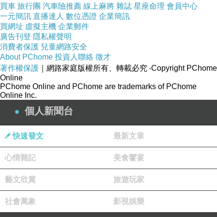
買車
旅行團
汽車險推薦
線上麻將
雜誌
星座命理
會員中心
一元簡訊
直播達人
數位憑證
企業簡訊
買網址
虛擬主機
企業郵件
廣告刊登
隱私權聲明
消費者保護
兒童網路安全
About PChome
投資人聯絡
徵才
著作權保護
｜網路家庭版權所有、轉載必究
‧Copyright PChome
Online
PChome Online and PChome are trademarks of PChome
Online Inc.
個人新聞台
快速發文
最新文章
心情雜記
美食饗宴
藝文欣賞
旅遊玩家
社會萬象
影視娛樂