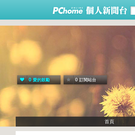
0
0
愛的鼓勵
訂閱站台
首頁