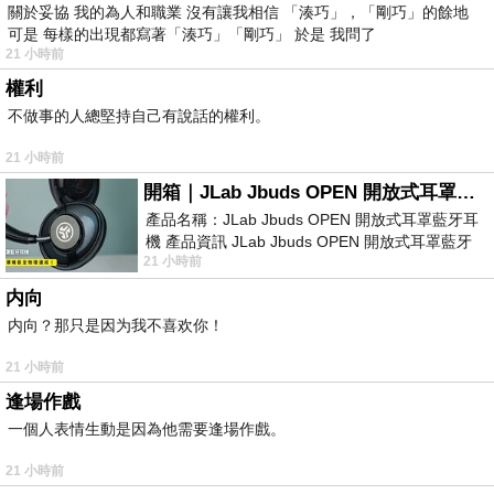
關於妥協 我的為人和職業 沒有讓我相信 「湊巧」，「剛巧」的餘地
可是 每樣的出現都寫著「湊巧」「剛巧」 於是 我問了
21 小時前
權利
不做事的人總堅持自己有說話的權利。
21 小時前
開箱｜JLab Jbuds OPEN 開放式耳罩藍牙耳機 - 設計美學，輕巧、透氣、環境音全物理達成！
產品名稱：JLab Jbuds OPEN 開放式耳罩藍牙耳
機 產品資訊 JLab Jbuds OPEN 開放式耳罩藍牙
21 小時前
耳機評語：非常有特色，值得喜愛美型工
内向
内向？那只是因为我不喜欢你！
21 小時前
逢場作戲
一個人表情生動是因為他需要逢場作戲。
21 小時前