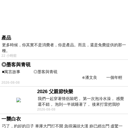
產品
更多時候，你其實不是消費者，你是產品。而且，還是免費提供的那一
種。
22 小時前
◎墨客與青硯
■寓言故事 ◎墨客與青硯
⊕潘文良 一個年輕
2026-08-08
的墨客，在京城的古玩肆裡
2026 父親節快樂
我們一起穿著情侶裝吧， 第一次泡冷水澡， 感覺
還不錯， 泡到一半就睡著了， 後來打雷把我吵
2026-08-08
醒， 手
一襲白衣
巧了，約好的日子 車庫大門打不開 急得滿頭大漢 妳已經出門 虛驚一