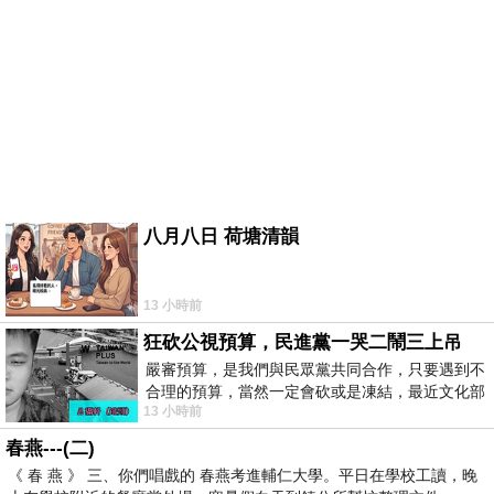
八月八日 荷塘清韻
13 小時前
狂砍公視預算，民進黨一哭二鬧三上吊
嚴審預算，是我們與民眾黨共同合作，只要遇到不
合理的預算，當然一定會砍或是凍結，最近文化部
13 小時前
要編列公視和Taiwan plus預算，在110年
春燕---(二)
《 春 燕 》 三、你們唱戲的 春燕考進輔仁大學。平日在學校工讀，晚