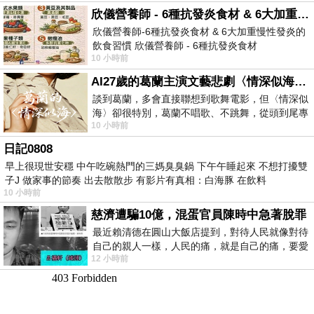
欣儀營養師 - 6種抗發炎食材 & 6大加重慢性發炎的飲食習慣
欣儀營養師-6種抗發炎食材 & 6大加重慢性發炎的
飲食習慣 欣儀營養師 - 6種抗發炎食材
10 小時前
https://www.facebook.com/photo/?fbid=147
AI27歲的葛蘭主演文藝悲劇〈情深似海〉 #戀上老電影 #葛蘭 #粟子
談到葛蘭，多會直接聯想到歌舞電影，但〈情深似
海〉卻很特別，葛蘭不唱歌、不跳舞，從頭到尾專
10 小時前
心演戲。拍攝期間，經常工作超過12個鐘
日記0808
早上很現世安穩 中午吃碗熱門的三媽臭臭鍋 下午午睡起來 不想打擾雙
子J 做家事的節奏 出去散散步 有影片有真相：白海豚 在飲料
10 小時前
慈濟遭騙10億，混蛋官員陳時中急著脫罪
最近賴清德在圓山大飯店提到，對待人民就像對待
自己的親人一樣，人民的痛，就是自己的痛，要愛
12 小時前
民如親，說的這麼好聽，實際上根本沒做