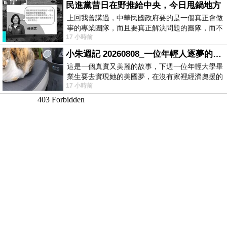
民進黨昔日在野推給中央，今日甩鍋地方
上回我曾講過，中華民國政府要的是一個真正會做
事的專業團隊，而且要真正解決問題的團隊，而不
17 小時前
是只會到處甩鍋的雙標團隊，最近民進黨
小朱週記 20260808_一位年輕人逐夢的真實故事
這是一個真實又美麗的故事，下週一位年輕大學畢
業生要去實現她的美國夢，在沒有家裡經濟奧援的
17 小時前
情況下，靠著自我努力工作累積出國基