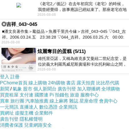
《老宅2／後記》在去年初寫完《老宅》的時候，
我曾經覺得，故事應該已經結束了。那座老宅在地
2026-08-08
震中倒塌，七個人終於離開那片黑暗，
◎吉祥_043~045
■潘文良著作集＞勵益品＞魚雁千里共今緣＞吉祥_043~045 ▽043_吉
祥。2006.03.24.五 23:38:28 ▽044_吉祥。2006.03.25.六 00:00:
2026-08-08
炫麗奪目的蛋糕 (5/11)
維托里亞諾，又稱為維克多艾曼紐二世紀念堂，是
位於義大利羅馬威尼斯廣場和卡比托利歐山之間，
2026-08-08
用以紀念統一義大利統一後的的第一位國
登入
註冊
PChome首頁
線上購物
24h購物
書店
露天拍賣
比比昂代購
新聞
/
氣象
股市
個人新聞台
廣告刊登
加入聯播網
全球購物
買賣租屋
支付連
國際連
Pi 拍錢包
旅遊
服務中心
買車
旅行團
汽車險推薦
線上麻將
雜誌
星座命理
會員中心
一元簡訊
直播達人
數位憑證
企業簡訊
買網址
虛擬主機
企業郵件
廣告刊登
隱私權聲明
消費者保護
兒童網路安全