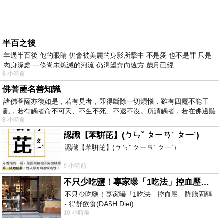
半百之後
年過半百後 他的眼睛 仍會被美麗的身影所擊中 不是愛 也不是罪 只是
肉身深處 一條尚未熄滅的河流 仍渴望奔向遠方 歲月已經
8 小時前
佛菩薩名善知識
諸佛菩薩亦復如是，若有見者，即得斷除一切煩惱，雖有四魔不能干
亂，若有觸者命不可夭、不生不死、不退不沒。所謂觸者，若在佛邊聽
8 小時前
受
認識【苯騈芘】(ㄅㄣˇ ㄆㄧㄢˊ ㄆ一ˊ)
認識【苯騈芘】(ㄅㄣˇ ㄆㄧㄢˊ ㄆ一ˊ)
9 小時前
不只少吃鹽！專家曝「1吃法」控血壓、降膽固醇 - 得舒飲食(DASH Diet)
不只少吃鹽！專家曝「1吃法」控血壓、降膽固醇
- 得舒飲食(DASH Diet)
10 小時前
https://www.facebook.com/dietitiansophia/posts/p