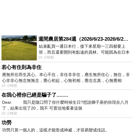
週間農居第284週（2026/6/23-2026/6/24) 夏至 金黃稻浪洋溢豐收喜悅
結束亂買一通日本行，接下來星期一三四都要上
班，而且還要開到有點遠的員林。可能因為在日本
20 小時前
花不少錢，星期一出門上班時，心裡沒有一
若心有住則為非住
應無所住而生其心。本心不住，非住非非住，應生無所住心，無住，非
心非非心無念無無念，覺心初起，心無初相，覺念念真，心無覺相
20 小時前
在我心裡你已經是騙子了........
Dear: 我只是隨口問了你什麼時候生日?想說獅子座的你現在八月
了，結果出現了20，我不 可置信地看著這個
20 小時前
功勞
功勞只算一個人的，這樣才能形成神威，才容易變成佳話。