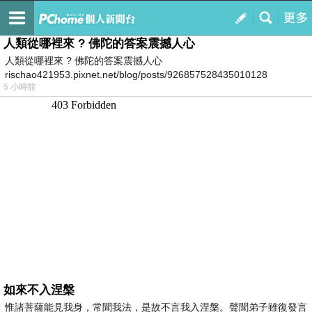
我的
最新文章
人類從哪裡來 ? 佛陀的答案震撼人心
人類從哪裡來 ? 佛陀的答案震撼人心
rischao421953.pixnet.net/blog/posts/926857528435010128
5 小時前
如來不入涅槃
惟諸菩薩能見我身，常聞我法，是故不言我入涅槃。聲聞弟子雖復發言