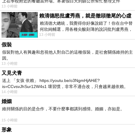
上在學校附近的餐廳當外場。寒暑假白天到鎮公所幫忙整理文件
13 小時前
賴清德怒批盧秀燕，就是徹頭徹尾的心虛
賴清德大總統，我覺得你好像說錯了！你在台中替
何欣純輔選，用各種尖酸刻薄的說詞批判盧秀燕，
13 小時前
罵她施政滿意度輸給陳其邁，甚至還說盧
假裝
假裝對他人有興趣和忽視他人對自己的這種假裝，是社會關係維持的主
因。
13 小時前
又見犬青
送上 「女孩 依賴」 https://youtu.be/o3NgmHjAHiE?
is=CCvsvJhSur12W4s1 壞習慣，非常不適合改，只會越來越依賴。
14 小時前
我害怕的
婚姻
維持關係的目的是合作，不要什麼事都講到感情。婚姻，亦如是。
15 小時前
形象