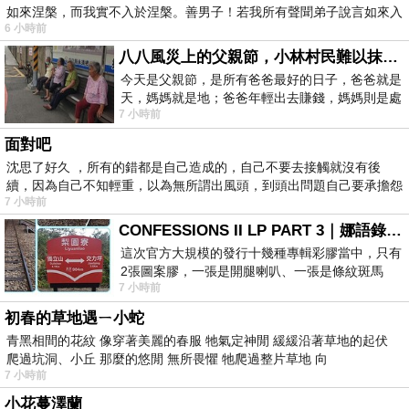
如來涅槃，而我實不入於涅槃。善男子！若我所有聲聞弟子說言如來入
6 小時前
八八風災上的父親節，小林村民難以抹滅的痛
今天是父親節，是所有爸爸最好的日子，爸爸就是
天，媽媽就是地；爸爸年輕出去賺錢，媽媽則是處
7 小時前
理家務，職業不分高低貴賤，只有人品才
面對吧
沈思了好久 ，所有的錯都是自己造成的，自己不要去接觸就沒有後
續，因為自己不知輕重，以為無所謂出風頭，到頭出問題自己要承擔怨
7 小時前
不
CONFESSIONS II LP PART 3｜娜語錄II LP PART 3
這次官方大規模的發行十幾種專輯彩膠當中，只有
2張圖案膠，一張是開腿喇叭、一張是條紋斑馬
7 小時前
版；目前官網上只剩澳洲商店AU STORE
初春的草地遇ㄧ小蛇
青黑相間的花紋 像穿著美麗的春服 牠氣定神閒 緩緩沿著草地的起伏
爬過坑洞、小丘 那麼的悠閒 無所畏懼 牠爬過整片草地 向
7 小時前
小花蔓澤蘭