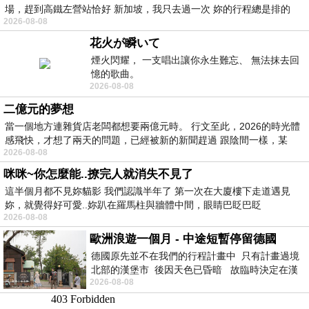
場，趕到高鐵左營站恰好 新加坡，我只去過一次 妳的行程總是排的
2026-08-08
花火が瞬いて
煙火閃耀， 一支唱出讓你永生難忘、 無法抹去回
憶的歌曲。
2026-08-08
二億元的夢想
當一個地方連雜貨店老闆都想要兩億元時。 行文至此，2026的時光體
感飛快，才想了兩天的問題，已經被新的新聞趕過 跟陰間一樣，某
2026-08-08
咪咪~你怎麼能..撩完人就消失不見了
這半個月都不見妳貓影 我們認識半年了 第一次在大廈樓下走道遇見
妳，就覺得好可愛..妳趴在羅馬柱與牆體中間，眼睛巴眨巴眨
2026-08-08
歐洲浪遊一個月 - 中途短暫停留德國
德國原先並不在我們的行程計畫中 只有計畫過境
北部的漢堡市 後因天色已昏暗 故臨時決定在漢
2026-08-08
堡市吃晚餐和過夜