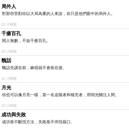
局外人
對那些苦勸你以大局為重的人來說，你只是他們眼中的局外人。
22 小時前
千瘡百孔
閱人無數，不如千瘡百孔。
22 小時前
醜話
醜話先講在前，麻煩就不會留在後。
22 小時前
月光
你也可以像月亮一樣，當一名追隨者和補充者，用弱光關注人間。
22 小時前
成功與失敗
成功靠不斷找方法，失敗靠不停找藉口。