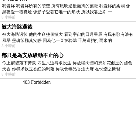
我愛妳 我愛妳所有的裂縫 所有風吹過後顫抖的葉脈 我愛妳的柔弱 像
黑夜愛一盞孤燈 像影子愛著它唯一的形狀 所以我靠近妳 一
8 小時前
被大海路過後
被大海路過後 他的生命整個擴大 看到宇宙的日月星辰 有風有歌有浪有
風暴 靈魂卻極其安靜 因為他一直在聆聽 千萬道拍打而來的
8 小時前
都只是為安放騷動不止的心
你上窮碧落下黃泉 四生六道尋求投生 你放縱肉體幻想如花似玉的國色
天香 你尋求軟玉香紅的慰藉 你吸食毒品香煙大麻 在恍惚之間瞥
8 小時前