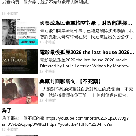
老實的另一個含義，就是不精於處理人際關係。
15 小時前
國票成為民進黨掏空對象，財政部選擇性失憶
最近談到國票金這件事，已經是鬧得沸沸揚揚，我
替許崑源大哥有時候在想，民進黨提出的公公併，
15 小時前
其實就是想要國庫通黨庫，鬧出最大的醜
電影最後孤屋2026 the last house 2026 movie
電影最後孤屋2026 the last house 2026 movie
Directed by Louis Leterrier Written by Matthew
17 小時前
Robinson Starring Greta Lee Wa
典藏封面聊兩句-【不死藥】
人類對不死的渴望源自於對死亡的恐懼 而「不死
藥」就這樣橫擺在你面前： 任何創傷迅速癒合、
17 小時前
停止衰老、痛覺消失…堪
為了
為了那每一個不眠的夜 https://youtube.com/shorts/021xLpZ0W9g?
is=9VvB2Aqpnp3WIKzl https://youtu.be/T9R6YZ294Hc?is=
17 小時前