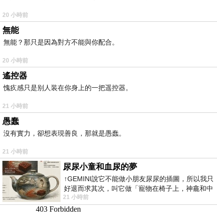
20 小時前
無能
無能？那只是因為對方不能與你配合。
20 小時前
遙控器
愧疚感只是别人装在你身上的一把遥控器。
21 小時前
愚蠢
沒有實力，卻想表現善良，那就是愚蠢。
21 小時前
尿尿小童和血尿的夢
↑GEMINI說它不能做小朋友尿尿的插圖，所以我只
好退而求其次，叫它做「寵物在椅子上，神龕和中
21 小時前
年人臉孔」的畫了。 六月底