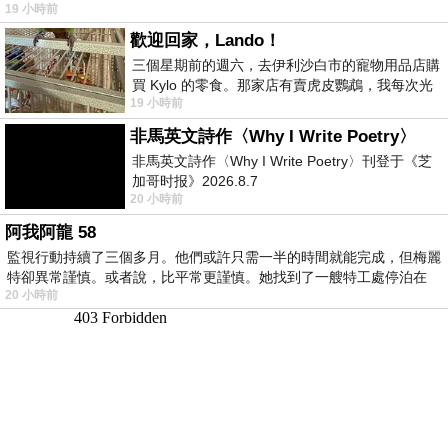
19 小時前
歡迎回家，Lando！
三個星期前的週六，去伊利沙白市的寵物用品店購
買 Kylo 的零食。那家店有賣虎皮鸚鵡，我每次光
19 小時前
顧都會去看一下。他們偶爾會引進 C
非馬英文詩作〈Why I Write Poetry〉
非馬英文詩作〈Why I Write Poetry〉刊登于《芝
加哥时报》2026.8.7
20 小時前
阿我阿龍 58
監視行動持續了三個多月。他們或許只需一半的時間就能完成，但梅麗
特卻異常謹慎。或者說，比平常更謹慎。她找到了一艘特工處停泊在
20 小時前