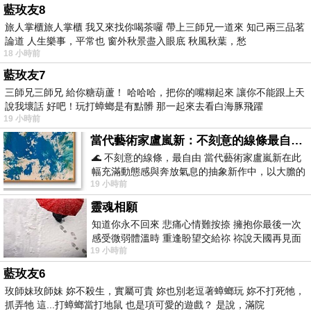
藍玫友8
旅人掌櫃旅人掌櫃 我又來找你喝茶囉 帶上三師兄一道來 知己兩三品茗
論道 人生樂事，平常也 窗外秋景盡入眼底 秋風秋葉，愁
18 小時前
藍玫友7
三師兄三師兄 給你糖葫蘆！ 哈哈哈，把你的嘴糊起來 讓你不能跟上天
說我壞話 好吧！玩打蟑螂是有點髒 那一起來去看白海豚飛躍
19 小時前
當代藝術家盧嵐新：不刻意的線條最自由，讓色彩流動、筆觸自己說話
🌊 不刻意的線條，最自由 當代藝術家盧嵐新在此
幅充滿動態感與奔放氣息的抽象新作中，以大膽的
19 小時前
藍色顏料在白色畫布上揮灑、壓印與流淌
靈魂相願
知道你永不回來 悲痛心情難按捺 擁抱你最後一次
感受微弱體溫時 重逢盼望交給祢 祢說天國再見面
19 小時前
此刻忍淚說別離 他日靈魂再
藍玫友6
玫師妹玫師妹 妳不殺生，實屬可貴 妳也別老逗著蟑螂玩 妳不打死牠，
抓弄牠 這...打蟑螂當打地鼠 也是項可愛的遊戲？ 是說，滿院