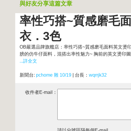
與好友分享這篇文章
率性巧搭~質感磨毛
衣．3色
OB嚴選品牌旗艦店：率性巧搭~質感磨毛面料英文燙印拼
膀的仿牛仔面料，混搭出率性魅力~ 胸前的英文燙印圖案更顯得注目，輕
...詳全文
新聞台:
pchome 雜 10/19
| 台長：
wqrrjk32
收件者E-mail：
請以分號區隔每個E-mail