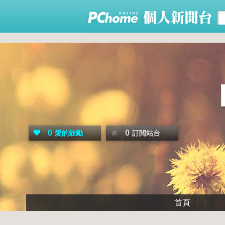
0
0
愛的鼓勵
訂閱站台
首頁