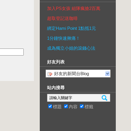
加入PS女孩 組隊瘋搶2百萬
超取登記送咖啡
綁定Hami Point 1點抵1元
1分鐘快速揪痛！
成為獨立小姐的滾錢心法
好友列表
好友的新聞台Blog
站內搜尋
標題
內容
標籤