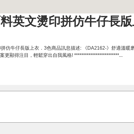
面料英文燙印拼仿牛仔長版
仿牛仔長版上衣．3色商品訊息描述: 《DA2162-》舒適溫暖
鬆穿出自我風格! *************************...