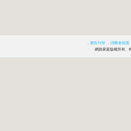
．
廣告刊登
．
消費者保護
網路家庭版權所有、轉載必究 