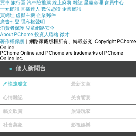
買車
旅行團
汽車險推薦
線上麻將
雜誌
星座命理
會員中心
一元簡訊
直播達人
數位憑證
企業簡訊
買網址
虛擬主機
企業郵件
廣告刊登
隱私權聲明
松本城在1930年被指定為日本國家史蹟、1936年松本城天
消費者保護
兒童網路安全
守、乾小天守、渡櫓、辰巳附櫓和月見櫓等五棟建築，依照當
About PChome
投資人聯絡
徵才
時的國寶保存法指定為國寶。1952年依照新頒布的文化財保護
著作權保護
｜網路家庭版權所有、轉載必究
‧Copyright PChome
法也被指定為國寶。
Online
PChome Online and PChome are trademarks of PChome
Online Inc.
這裡保留了許多江戶時代的珍貴繪圖等收藏品與繪畫，不定期
個人新聞台
舉辦各式活動讓民眾可以親自感受傳統文化之美。
快速發文
最新文章
圖片來源: https://www.matsumoto-castle.jp/about/tower
交通：從JR松本站步行約15分鐘
心情雜記
美食饗宴
http://www.matsumoto-castle.jp/lang/tc
藝文欣賞
旅遊玩家
2.愛知縣犬山市：犬山城
社會萬象
影視娛樂
據傳犬山城建於1537年，是日本現存木造天守中最古老的一