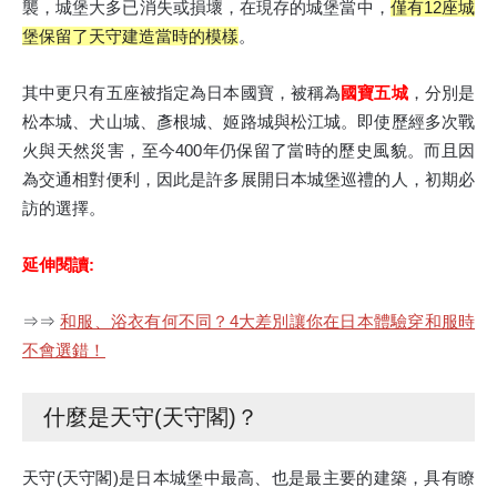
襲，城堡大多已消失或損壞，在現存的城堡當中，
僅有12座城
堡保留了天守建造當時的模樣
。
其中更只有五座被指定為日本國寶，被稱為
國寶五城
，分別是
松本城、犬山城、彥根城、姬路城與松江城。即使歷經多次戰
火與天然災害，至今400年仍保留了當時的歷史風貌。而且因
為交通相對便利，因此是許多展開日本城堡巡禮的人，初期必
訪的選擇。
延伸閱讀:
⇒⇒
和服、浴衣有何不同？4大差別讓你在日本體驗穿和服時
不會選錯！
什麼是天守(天守閣)？
天守(天守閣)是日本城堡中最高、也是最主要的建築，具有瞭