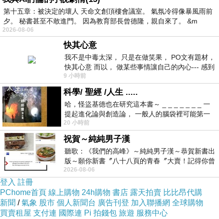
都是修復或重建過的天守。從江戶時代或是更之前所建造並完
第十五章：被決定的壞人 天命文創頂樓會議室。 氣氛冷得像暴風雨前
整保留下來的天守，日本國內只剩下12座，被稱為
「現存十二
夕。 秘書甚至不敢進門。 因為教育部長曾德隆，親自來了。 &m
天守」
，其中有五座更是被列為國寶，也就是我們這次要介紹
2026-08-06
的國寶五城。
快其心意
我不是中毒太深， 只是在做笑果， PO文有題材，
快其心意 而以， 做某些事情讓自己的內心--- 感到
日本國寶五城
9 小時前
愉快。
科學/ 聖經 /人生 .....
1.長野縣松本市：松本城
哈，怪盜基德也在研究這本書～ _ _ _ _ _ _ _ 一
提起進化論與創造論， 一般人的腦袋裡可能第一
松本城在日本戰國時代1504年建造、1582年整修，是國寶五
20 小時前
時間就有「 進化論很科
城中
唯一建於平地的城堡
，並以北阿爾卑斯群山為背景。松本
祝賀～純純男子漢
城天守閣各層的外牆上皆塗滿石灰，並用黑漆板覆蓋，因此有
聽歌：《我們的高峰》～純純男子漢～恭賀新書出
版～願你新書〞八十八頁的青春〞大賣！記得你曾
「烏城」
之稱。
2026-08-06
經在我的版留言…「好讚的圖^^感覺大家
登入
註冊
日本國內現存的天守多是像姫路城一樣的白色天守，目前
只有
PChome首頁
線上購物
24h購物
書店
露天拍賣
比比昂代購
松本城仍保有黑色天守
。大家在參觀日本城堡時可留意這些不
新聞
/
氣象
股市
個人新聞台
廣告刊登
加入聯播網
全球購物
同之處也相當有趣。
買賣租屋
支付連
國際連
Pi 拍錢包
旅遊
服務中心