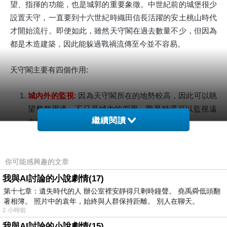
望、指揮的功能，也是城郭的重要象徵。中世紀前的城堡很少
設置天守，一直要到十六世紀時織田信長活躍的安土桃山時代
才開始流行。即便如此，雖然天守閣在過去數量不少，但因為
都是木造建築，因此能躲過戰禍流傳至今並不容易。
天守閣主要有四個作用:
城內外的監視
: 因為天守閣所在的地勢較高，因此可以眺
望整個周邊。不只是城內的四周，戰爭時還可以監視遠
繼續閱讀
方的敵人。
權威的象徵
: 高大威嚴的天守象徵著擁有城池武將的權威
儀式舉辦和避難
: 在平時可以做為各類儀式舉辦的地方，
你可能感興趣的文章
到了戰爭時則成為避難的場所
我與AI討論的小說劇情(17)
倉庫
: 除了上述作用之外，因江戶時代之後戰亂漸少，因
第十七章：遺失時代的人 辦公室裡安靜得只剩時鐘聲。 堯禹舜低頭翻
此不少天守閣則變成武將儲存糧食或置放物品使用
著相簿。 照片中的袁年，始終與人群保持距離。 別人在聊天。
2 小時前
現在日本全國仍有天守閣的城堡大約有90座，但這裡面有許多
我與AI討論的小說劇情(15)