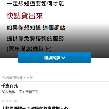
繼續閱讀
你可能感興趣的文章
千瘡百孔
閱人無數，不如千瘡百孔。
2026-08-08
人類從哪裡來 ? 佛陀的答案震撼人心