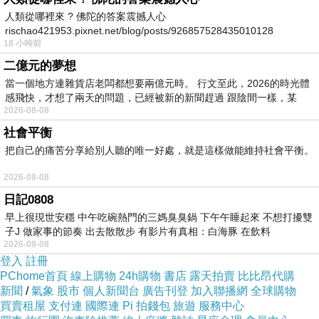
人類從哪裡來 ? 佛陀的答案震撼人心
rischao421953.pixnet.net/blog/posts/926857528435010128
18 小時前
二億元的夢想
當一個地方連雜貨店老闆都想要兩億元時。 行文至此，2026的時光體
感飛快，才想了兩天的問題，已經被新的新聞趕過 跟陰間一樣，某
2026-08-08
社會平衡
把自己的痛苦分享給別人聽的唯一好處，就是這樣做能維持社會平衡。
2026-08-08
日記0808
早上很現世安穩 中午吃碗熱門的三媽臭臭鍋 下午午睡起來 不想打擾雙
子J 做家事的節奏 出去散散步 有影片有真相：白海豚 在飲料
2026-08-08
登入
註冊
PChome首頁
線上購物
24h購物
書店
露天拍賣
比比昂代購
新聞
/
氣象
股市
個人新聞台
廣告刊登
加入聯播網
全球購物
買賣租屋
支付連
國際連
Pi 拍錢包
旅遊
服務中心