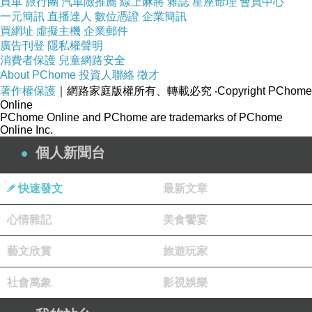
買車
旅行團
汽車險推薦
線上麻將
雜誌
星座命理
會員中心
一元簡訊
直播達人
數位憑證
企業簡訊
買網址
虛擬主機
企業郵件
廣告刊登
隱私權聲明
消費者保護
兒童網路安全
About PChome
投資人聯絡
徵才
著作權保護
｜網路家庭版權所有、轉載必究
‧Copyright PChome
Online
PChome Online and PChome are trademarks of PChome
Online Inc.
個人新聞台
快速發文
最新文章
心情雜記
美食饗宴
藝文欣賞
旅遊玩家
社會萬象
影視娛樂