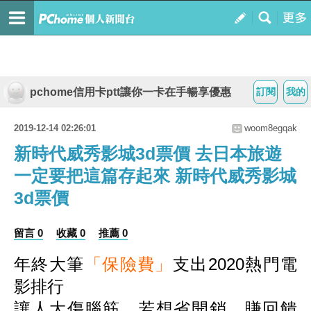
pchome信用卡ptt讓你一卡在手暢享優惠
訂閱
我的
2019-12-14 02:26:01
woom8egqak
新時代威秀影城3d票價 去日本旅遊
一定要把這篇存起來 新時代威秀影城
3d票價
留言 0
收藏 0
推薦 0
年終大筆
「保險費」
支出2020熱門電
影排行
讓人大傷腦筋，若想省開銷、賺回饋