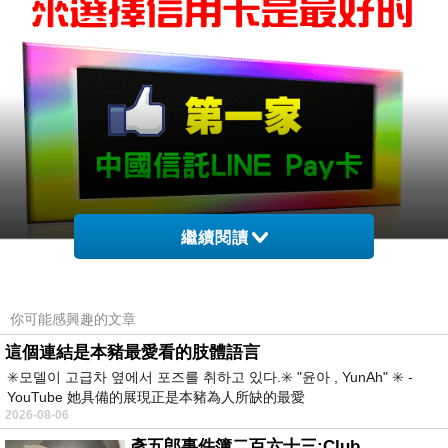
繼續閱讀
你可能感興趣的文章
這個連結是本豬最愛看的肢體語言
✳️모델이 고급차 옆에서 포즈를 취하고 있다.✳️ "윤아 , YunAh" ✳️ -
YouTube 她具備的展現正是本豬為人所缺的最愛
2026-08-06
彥五郎事件簿二百六十三:Club