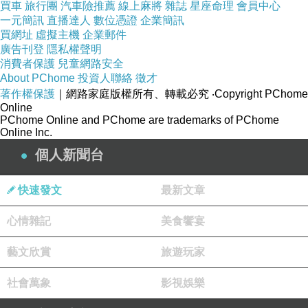
買車
旅行團
汽車險推薦
線上麻將
雜誌
星座命理
會員中心
一元簡訊
直播達人
數位憑證
企業簡訊
買網址
虛擬主機
企業郵件
廣告刊登
隱私權聲明
消費者保護
兒童網路安全
About PChome
投資人聯絡
徵才
著作權保護
｜網路家庭版權所有、轉載必究
‧Copyright PChome
Online
PChome Online and PChome are trademarks of PChome
Online Inc.
個人新聞台
快速發文
最新文章
心情雜記
美食饗宴
藝文欣賞
旅遊玩家
社會萬象
影視娛樂