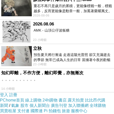
重石不再只是歲月的累積，更能像標籤一般，標籤
越多，反而更能像是勳章一般，加冕著榮耀萬丈。
2026-08-06
習慣一如縱容，成了再難輕輕放下的罪證
2026.08.06
AMK - 山頂公仔波板糖
23 小時前
立秋
預告夏天將行漸遠 走過這陽光普照 卻又充滿逝去
的季節 無常已成為人生的日常 當擁著今夜的歡暢
23 小時前
舒心 轉眼驟成昨日 而明晨 太陽
知幻即離，不作方便，離幻即覺，亦無漸次
。。。。。。。。。。
14 小時前
登入
註冊
PChome首頁
線上購物
24h購物
書店
露天拍賣
比比昂代購
新聞
/
氣象
股市
個人新聞台
廣告刊登
加入聯播網
全球購物
買賣租屋
支付連
國際連
Pi 拍錢包
旅遊
服務中心