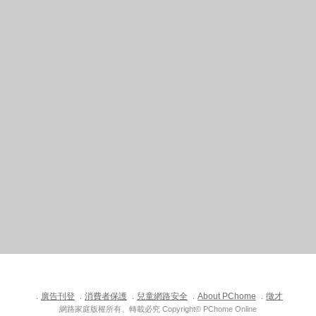
廣告刊登
消費者保護
兒童網路安全
About PChome
徵才
．
．
．
．
．
網路家庭版權所有、轉載必究 Copyright© PChome Online