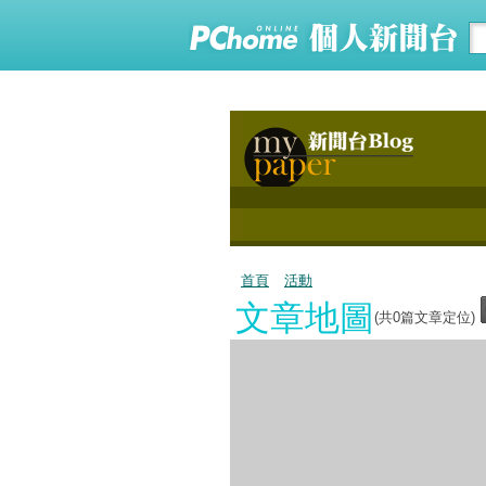
首頁
活動
文章地圖
(共
0
篇文章定位)