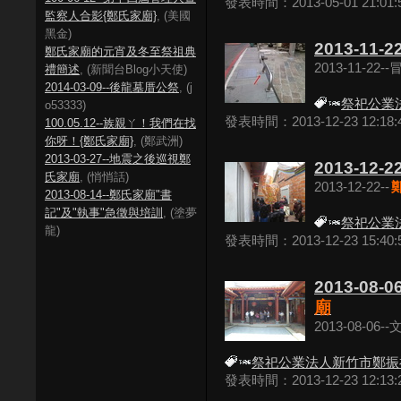
發表時間：2013-05-01 21:01:
監察人合影{鄭氏家廟}
, (美國
黑金)
2013-1
鄭氏家廟的元宵及冬至祭祖典
2013-11-22
禮簡述
, (新聞台Blog小天使)
2014-03-09--後龍墓厝公祭
, (j
祭祀公業
o53333)
發表時間：2013-12-23 12:18:
100.05.12--族親ㄚ！我們在找
你呀！{鄭氏家廟}
, (鄭武洲)
2013-03-27--地震之後巡視鄭
2013-12-22
氏家廟
, (悄悄話)
2013-12-22--
2013-08-14--鄭氏家廟"書
記"及"執事"急徵與培訓
, (塗夢
祭祀公業
龍)
發表時間：2013-12-23 15:40:
2013-08
廟
2013-08-06
祭祀公業法人新竹市鄭振
發表時間：2013-12-23 12:13: