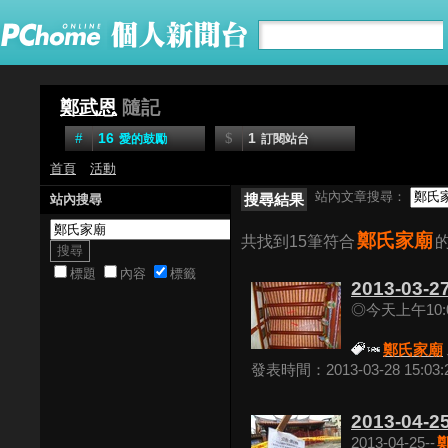
鄭武恩
隨記
16
1
愛的鼓勵
訂閱站台
首頁
活動
站內文章搜尋：
搜尋結果
站內搜尋
鄭氏家廟
共找到15筆符合
標題
內容
標籤
2013-03
◎今天上午10:
鄭氏家廟
發表時間：2013-03-28 15:03:
2013-04-25
2013-04-25--