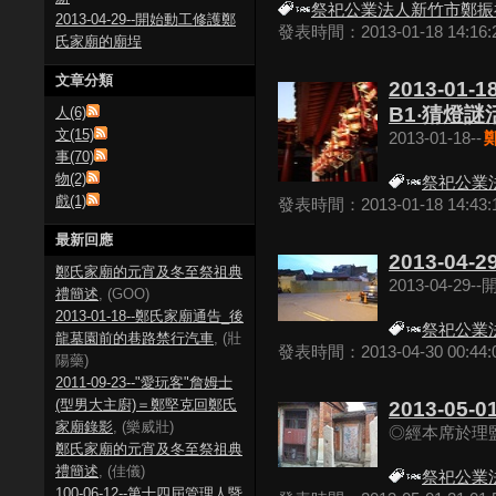
祭祀公業法人新竹市鄭振
2013-04-29--開始動工修護鄭
發表時間：2013-01-18 14:16:
氏家廟的廟埕
文章分類
2013-01-18
B1‧猜燈謎
人(6)
文(15)
2013-01-18--
事(70)
物(2)
祭祀公業
戲(1)
發表時間：2013-01-18 14:43:
最新回應
2013-04
鄭氏家廟的元宵及冬至祭祖典
2013-04-29
禮簡述
, (GOO)
2013-01-18--鄭氏家廟通告_後
祭祀公業
龍墓園前的巷路禁行汽車
, (壯
發表時間：2013-04-30 00:44:
陽藥)
2011-09-23--"愛玩客"詹姆士
(型男大主廚)＝鄭堅克回鄭氏
2013-05-01
家廟錄影
, (樂威壯)
◎經本席於理監
鄭氏家廟的元宵及冬至祭祖典
禮簡述
, (佳儀)
祭祀公業
100-06-12--第十四屆管理人暨