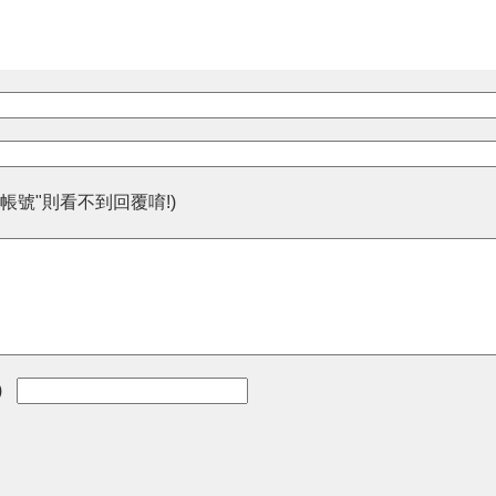
帳號"則看不到回覆唷!)
)