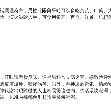
補調理為主，
男性壯陽藥
平時可以多吃黃芪、山藥、
陰、清火滋陰入手，可食用銀耳、百合、洋參、枸杞
汗味還帶臊臭味。這是男科常見病之壹。導致陰囊
囊皮膚濕疹、糖尿病等。另外，精神過於緊張、情緒
陳代謝出現障礙的人也容易得這種病。生活環境潮濕
褲、化纖內褲都會引起陰囊發癢潮濕。