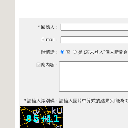
* 回應人：
E-mail：
悄悄話：
否
是 (若未登入"個人新聞台
回應內容：
* 請輸入識別碼：
請輸入圖片中算式的結果(可能為0