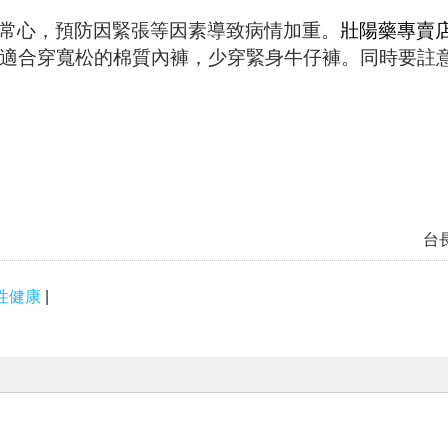
常心，預防因緊張等因素導致病情加重。
壯陽藥專賣
適合穿寬松的棉質內褲，少穿緊身牛仔褲。同時要註
台
性健康
|