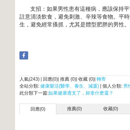
支招：如果男性患有這種病，應該保持平
註意清淡飲食，避免刺激、辛辣等食物。平時
生，避免經常搔抓，尤其是體型肥胖的男性。
人氣(243) | 回應(0)| 推薦 (
0
)| 收藏 (
0
)|
轉寄
全站分類:
健康樂活(醫學、養生、減重)
| 個人分類:
男
此分類下一篇:
如果健康透支了，妳拿什麽還？
推薦(
0
)
收藏(
0
)
回應(0)