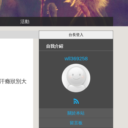
活動
自我介紹
wll369258
汗癥狀別大
關於本站
留言板