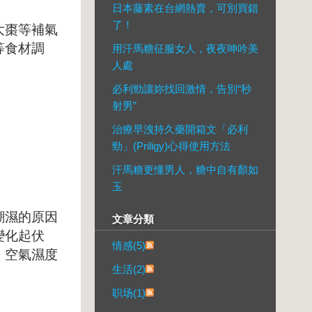
日本藤素在台網熱賣，可別買錯
了！
大棗等補氣
等食材調
用汗馬糖征服女人，夜夜呻吟美
人處
必利勁讓妳找回激情，告別“秒
射男”
治療早洩持久藥開箱文「必利
勁」(Priligy)心得使用方法
汗馬糖更懂男人，糖中自有顏如
玉
潮濕的原因
文章分類
變化起伏
情感(5)
，空氣濕度
生活(2)
职场(1)