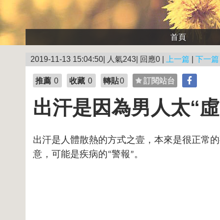
首頁
2019-11-13 15:04:50| 人氣243| 回應0 |
上一篇
|
下一篇
推薦
0
收藏
0
轉貼
0
訂閱站台
出汗是因為男人太“虛
出汗是人體散熱的方式之壹，本來是很正常的
意，可能是疾病的
警報
。
“
”