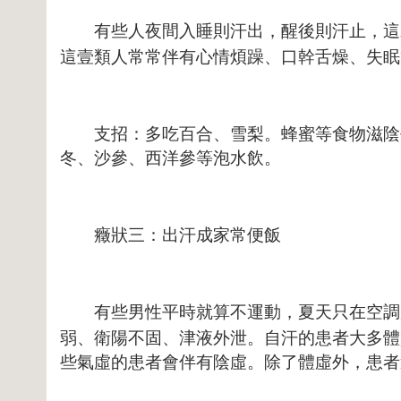
有些人夜間入睡則汗出，醒後則汗止，這就
這壹類人常常伴有心情煩躁、口幹舌燥、失眠
支招：多吃百合、雪梨。蜂蜜等食物滋陰去
冬、沙參、西洋參等泡水飲。
癥狀三：出汗成家常便飯
有些男性平時就算不運動，夏天只在空調
弱、衛陽不固、津液外泄。自汗的患者大多體
些氣虛的患者會伴有陰虛。除了體虛外，患者