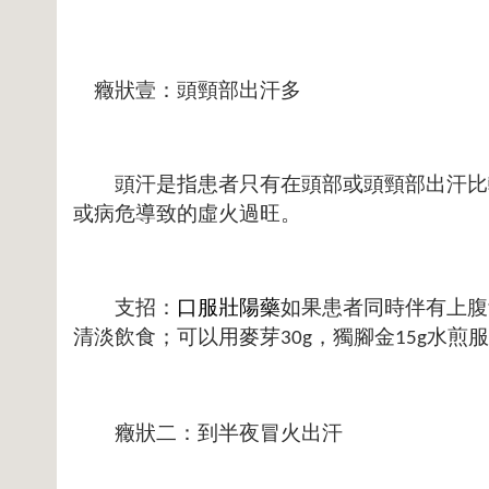
癥狀壹：頭頸部出汗多
頭汗是指患者只有在頭部或頭頸部出汗比較
或病危導致的虛火過旺。
支招：
口服壯陽藥
如果患者同時伴有上腹
清淡飲食；可以用麥芽
，獨腳金
水煎服
30g
15g
癥狀二：到半夜冒火出汗