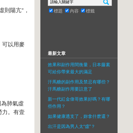
虛則陽亢
，
”
標題
內容
標籤
，可以用麥
最新文章
效果和副作用間衡量，日本藤素
可給你帶來最大的滿足
汗馬糖的副作用及禁忌有哪些？
汗馬糖副作用要註意了
新一代紅金偉哥效果好嗎？有哪
因為肺氣虛
些作用？
勞力。有壹
如果健康透支了，妳拿什麽還？
。
出汗是因為男人太“虛”？