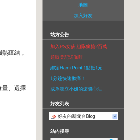
地圖
加入好友
站方公告
加入PS女孩 組隊瘋搶2百萬
濕熱蘊結，
超取登記送咖啡
綁定Hami Point 1點抵1元
1分鐘快速揪痛！
食量、選擇
成為獨立小姐的滾錢心法
好友列表
好友的新聞台Blog
站內搜尋