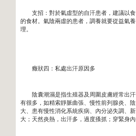
支招：對於氣虛型的自汗患者，建議以食
的食材。氣陰兩虛的患者，調養就要從益氣養
理。
癥狀四：私處出汗原因多
陰囊潮濕是指生殖器及周圍皮膚經常出汗，
有很多，如精索靜脈曲張、慢性前列腺炎、陰
大、患有慢性消化系統疾病、內分泌失調、新
大；天然炎熱，出汗多，過度搔抓；穿緊身內