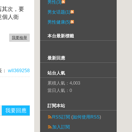
男性(3)
店
其次，要
男女话题(1)
意個人衛
男性健康(5)
本台最新標籤
我要檢舉
最新回應
長：
wll369258
站台人氣
累積人氣：
4,003
當日人氣：
0
訂閱本站
我要回應
RSS訂閱
(
如何使用RSS
)
加入訂閱