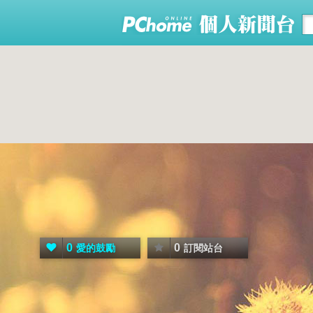
0
0
愛的鼓勵
訂閱站台