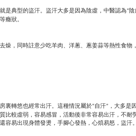
是典型的盜汗。盜汗大多是因為陰虛，中醫認為
陰
“
等癥狀。
燥，同時註意少吃羊肉、洋蔥、蔥姜蒜等熱性食物
房裏轉悠也經常出汗。這種情況屬於
自汗
，大多是
“
”
質比較虛弱，容易感冒，活動後非常容易出汗，不耐
還容易出現身體發燙，手腳心發熱，心煩易怒，盜汗