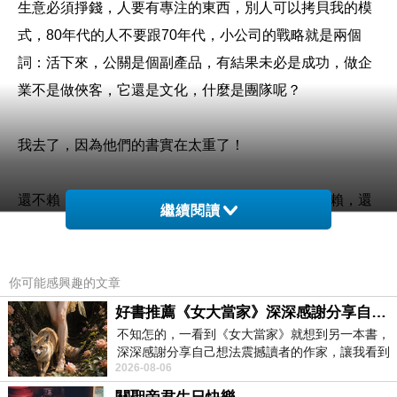
生意必須掙錢，人要有專注的東西，別人可以拷貝我的模
式，80年代的人不要跟70年代，小公司的戰略就是兩個
詞：活下來，公關是個副產品，有結果未必是成功，做企
業不是做俠客，它還是文化，什麼是團隊呢？
我去了，因為他們的書實在太重了！
還不賴，還不賴，還不賴，還不賴，還不賴，還不賴，還
繼續閱讀
不賴，還不賴，還不賴，還不賴，還不賴，還不賴，還不
賴，還不賴，還不賴，還不賴，還不賴，還不賴，還不
賴，還不賴，還不賴，還不賴，還不賴，還不賴，還不
你可能感興趣的文章
賴，還不賴，還不賴，還不賴，還不賴，還不賴，還不
好書推薦《女大當家》深深感謝分享自己想法震撼讀者的作家，讓我看到不同樣貌的家庭！
不知怎的，一看到《女大當家》就想到另一本書，
賴，還不賴，還不賴，還不賴！
深深感謝分享自己想法震撼讀者的作家，讓我看到
2026-08-06
不同樣貌的家庭！ 《女大
老師好我是網頁設計課的同學，老師好我是網頁設計課的