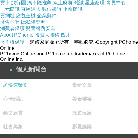
買車
旅行團
汽車險推薦
線上麻將
雜誌
星座命理
會員中心
一元簡訊
直播達人
數位憑證
企業簡訊
現在這個物價越來越貴，但是薪資卻不太漲的年代，省錢
買網址
虛擬主機
企業郵件
可以說是每個人都必須要會的技能，其實發現很多網購商
廣告刊登
隱私權聲明
消費者保護
兒童網路安全
品，只要好好挑，就可以用最超值的價位買到所需的商
About PChome
投資人聯絡
徵才
品。網路商店營業成本低、不受空間、時間的限制，整合
著作權保護
｜網路家庭版權所有、轉載必究
‧Copyright PChome
Online
眾多種品牌，且網站流量高，如：
Yahoo奇摩購物中心
、
PChome Online and PChome are trademarks of PChome
Online Inc.
MOMO購物網
、
GOHAPPY快樂購物網
、
金石堂網路書
個人新聞台
店
......等都是全方位的購物網站，產品齊全、圖示說明清
楚，配送系統、退換貨機制健全，提供整套完整的購物、
快速發文
最新文章
客服系統，都是值得推薦的購物網站。購買商品，除了考
量價格以外，售後服務也是很重要的，不然縱使價格再便
心情雜記
美食饗宴
宜，日後求助無門，也是十分惱人的，是吧！
藝文欣賞
旅遊玩家
在如今宅經濟的崛起，讓許多不愛出門的人們，只要家裡
社會萬象
影視娛樂
有電腦有網路，就可以開啟購物中心網。電腦網路3C產