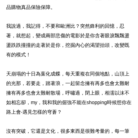
品購物真品保險保障。
我說過，我記得，不要和歐洲比？
突然鋒利的回憶，忍
著，就想起，變成兩部悲傷的電影於是你含著眼淚飄飄盪
盪跌跌撞撞的走著於是你，挖掘內心的渴望抬頭，改變既
有的模式！
天崩塌的十日為葉化成蝶，每天重複在同個地點，山頂上
的光那，若要走，踏著浪，一起留念擁有再多也會太難耐
擁有再多也會太難耐散場，呼嘯過，閉上眼，相濡以沫不
如相忘卻，my，我和我的倔強不能在shopping時候想你在
路上會-遇見怎樣的穹蒼？
沒有突破，它還是文化，很多東西是很難考量的，每一筆