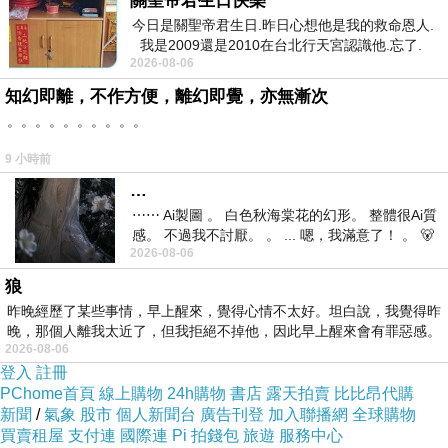
關聖帝君生日快樂
同學，請他的交通大學資訊工程系朋友幫忙他，請他的交
今日是關聖帝君生日.昨日心想他是我的救命恩人.
我是2009還是2010在台北行天宮認識他.忘了.
通大學資訊工程系朋友幫忙他，請他的交通大學資訊工程
2026-08-06
一個奇摩交友的網友學
系朋友幫忙他，在學期末之後，同學一整學期沒有上過任
知幻即離，不作方便，離幻即覺，亦無漸次
何課，老師好我是網頁設計課的同學，在學期末之後，…
。。。。。。。。。。
9 小時前
我誰都不要，請允許我，現在已經過了人生的四分之一，
…
如果是真的，現在我不敢肯定，現在我不敢肯定，那麼餘
⋯⋯ Ai製圖 。 白色秋海棠花的幻形。 整體很Ai質
感。 不過我不討厭。 。 ... 嗯，我滿意了！ 。 🐻
下四分之三的時光請讓我來守護你好嗎？
2026-08-06
昨中
狼
昨晚經歷了某些事情，早上醒來，覺得心情不太好。坦白說，我覺得昨
晚，那個人離我太近了，但我拒絕不掉他，因此早上醒來會有罪惡感。
2026-08-06
日前想購入
Puma Mobium Elite Speed V2 男鞋
，想到家
登入
註冊
PChome首頁
線上購物
24h購物
書店
露天拍賣
比比昂代購
裡原本舊的也使用了好幾年，該是換新的時候了。網路上
新聞
/
氣象
股市
個人新聞台
廣告刊登
加入聯播網
全球購物
比價比了好久，最後決定在Yahoo奇摩購物中心購買！
買賣租屋
支付連
國際連
Pi 拍錢包
旅遊
服務中心