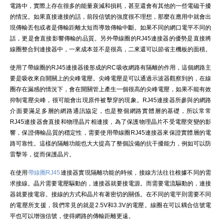
電路中，實際上存在很多的能量衰減和損耗，甚至還會有其他的一些電磁干擾
的情況。如果直接連接的話，前段信號的強度很不理想，那麼在應用中就會出
現傳輸丟包或者是傳輸距離太短而導致傳輸中斷。如果不同的網口電平不同的
話，更是會直接影響傳輸的品質。另外帶線圈的RJ45連接器的優勢是直接將
線圈整合到連接器中，一來成本並不是很高，二來還可以節省主機板的面積。
使用了帶線圈的RJ45連接器後形成的RC吸收網路有隔離的作用，這個網路主
要是吸收來自開關上的尖峰電壓。尖峰電壓是可以通過示波器觀察到的，在線
圈存在漏感的情況下，會在開關管上產生一個很高的尖峰電壓，如果不能有效
抑制電壓尖峰，很可能會出現原件被擊穿的現象。RJ45連接器所參與的網路
介面要滿足多層的網路通訊協定，也是整個網路實體層的基礎，所以常常
RJ45連接器會直接和物理晶片相連接，為了保護物理晶片不受電壓突變的影
響，保證傳輸品質的穩定性，需要使用帶線圈RJ45連接器來保證實體層的電
路可靠性。這樣的隔離功能也大大提高了整個設備的抗干擾能力，例如可以防
雷擊等，從而保護晶片。
在使用
帶線圈RJ45
連接器實現隔離功能的時候，接線方法往往根據不同的需
求接線。晶片需要電壓驅動的，連接器就要接電源。而需要電流驅動的，連接
器就要接電容。接線的方式和晶片有著密切的關係。在不同的電平則需要不同
的電壓所支援，我們常見的就是2.5V和3.3V的電壓。線圈在可以耦合信號電
平也可以增強信號，使得網路的傳輸距離更遠。