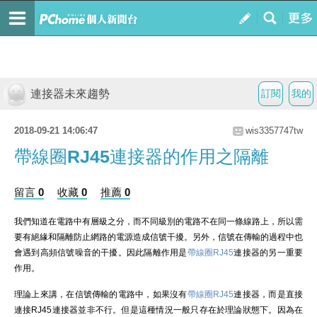
連接器未來趨勢
訂閱
我的
2018-09-21 14:06:47
wis3357747tw
帶線圈RJ45連接器的作用之隔離
留言 0
收藏 0
推薦 0
我們知道在電路中有層級之分，而不同級別的電路不在同一條線路上，所以需
要有絕緣和隔離防止網路的電源造成信號干擾。另外，信號在傳輸的過程中也
會遇到高頻信號噪音的干擾。因此隔離作用是
帶線圈RJ45
連接器的另一重要
作用。
理論上來講，在信號傳輸的電路中，如果沒有
帶線圈RJ45
連接器，而是直接
連接RJ45連接器並非不行。但是這種情況一般只存在於理論狀態下。因為在