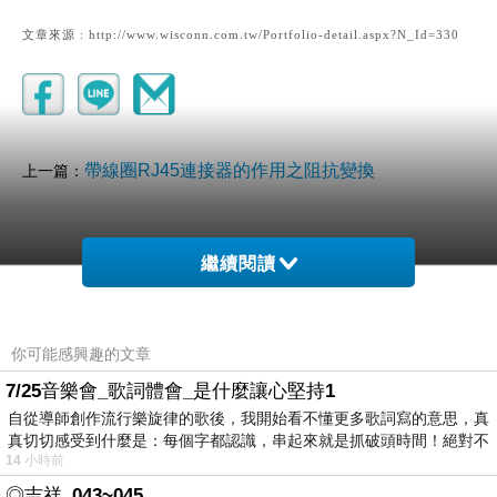
文章來源 : http://www.wisconn.com.tw/Portfolio-detail.aspx?N_Id=330
帶線圈RJ45連接器的作用之阻抗變換
上一篇：
繼續閱讀
你可能感興趣的文章
7/25音樂會_歌詞體會_是什麼讓心堅持1
自從導師創作流行樂旋律的歌後，我開始看不懂更多歌詞寫的意思，真
真切切感受到什麼是：每個字都認識，串起來就是抓破頭時間！絕對不
14 小時前
◎吉祥_043~045