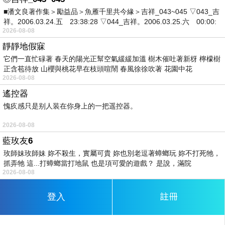
■潘文良著作集＞勵益品＞魚雁千里共今緣＞吉祥_043~045 ▽043_吉
祥。2006.03.24.五 23:38:28 ▽044_吉祥。2006.03.25.六 00:00:
2026-08-08
靜靜地假寐
它們一直忙碌著 春天的陽光正幫空氣緩緩加溫 樹木催吐著新枒 檸檬樹
正含苞待放 山櫻與桃花早在枝頭喧鬧 春風徐徐吹著 花園中花
2026-08-08
遙控器
愧疚感只是别人装在你身上的一把遥控器。
2026-08-08
藍玫友6
玫師妹玫師妹 妳不殺生，實屬可貴 妳也別老逗著蟑螂玩 妳不打死牠，
抓弄牠 這...打蟑螂當打地鼠 也是項可愛的遊戲？ 是說，滿院
2026-08-08
註冊
登入