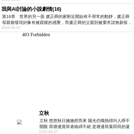
我與AI討論的小說劇情(16)
第16章 世界的另一面 虞正舜的家附近開始有不尋常的動靜，虞正舜
母親都發現好像有被跟蹤的感覺，而虞正舜的父親則被要求請無薪假，
2026-08-07
立秋
立秋 悠悠秋日施施然而來 陽光仍熾熱得叫人睜不
開眼 荷塘邊賞荷者絡繹不絕 是塘邊荷葉田田的凝
2026-08-07
望 風中飄逸的是映日荷花別樣紅