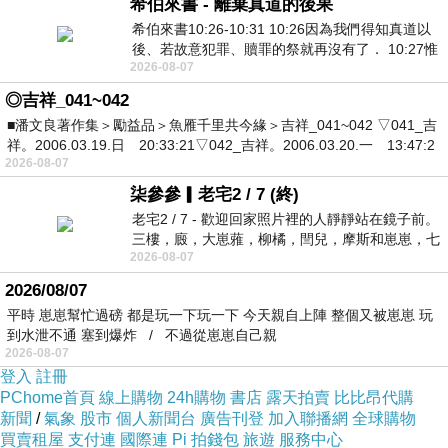
希伯來書 - 離棄真道的後果
希伯來書10:26-10:31 10:26因為我們得知真道以
後、若故意犯罪、贖罪的祭就再沒有了． 10:27惟
2026-08-07
有戰懼等候審判和那燒滅眾敵人的烈火
◎吉祥_041~042
■潘文良著作集＞勵益品＞魚雁千里共今緣＞吉祥_041~042 ▽041_吉
祥。2006.03.19.日 20:33:21▽042_吉祥。2006.03.20.一 13:47:2
2026-08-07
柒參參▎老宅2 / 7 (終)
老宅2 / 7 - 歡迎回家照片裡的人靜靜站在鏡子前。
三樓，廄，大崽蕥，柳橘，閆兒，摩斯和崽崽，七
2026-08-07
個人整整齊齊地站在鏡框之外，如同
2026/08/07
平時 崽崽幫忙過磅 都是玩一下玩一下 今天親自上陣 整個又被崽崽 玩
到水泄不通 塞到爆炸 / 不過從崽崽自己親
2026-08-07
登入
註冊
PChome首頁
線上購物
24h購物
書店
露天拍賣
比比昂代購
新聞
/
氣象
股市
個人新聞台
廣告刊登
加入聯播網
全球購物
買賣租屋
支付連
國際連
Pi 拍錢包
旅遊
服務中心