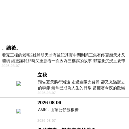
。讀後。
看完三樓的老宅2雖然明天才有後記其實中間到第三集有停更幾天才又
繼續 續更讓我那時又重新看一次因為三樓寫的故事 都需要沉浸且要帶
2026-08-07
有
立秋
預告夏天將行漸遠 走過這陽光普照 卻又充滿逝去
的季節 無常已成為人生的日常 當擁著今夜的歡暢
2026-08-07
舒心 轉眼驟成昨日 而明晨 太陽
2026.08.06
AMK - 山頂公仔波板糖
2026-08-07