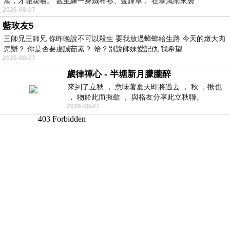
窩，才能親嚐。 甚至練一身鐵布衫、金鐘罩， 在暴風雨來襲
2026-08-07
藍玫友5
三師兄三師兄 你昨晚說不可以殺生 要我放過蟑螂給生路 今天的燉大肉
怎辦？ 你是否要虔誠茹素？ 蛤？別說師妹愛記仇 我希望
2026-08-07
歲律禪心 - 半塘新月朦朧醉
來到了立秋 ， 意味著夏天即將過去 ， 秋 ，揪也
， 物於此而揪歛 ， 與格友分享此立秋聯。
2026-08-07