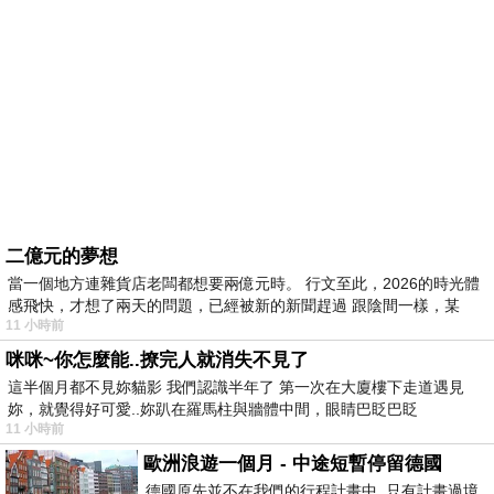
二億元的夢想
當一個地方連雜貨店老闆都想要兩億元時。 行文至此，2026的時光體
感飛快，才想了兩天的問題，已經被新的新聞趕過 跟陰間一樣，某
11 小時前
咪咪~你怎麼能..撩完人就消失不見了
這半個月都不見妳貓影 我們認識半年了 第一次在大廈樓下走道遇見
妳，就覺得好可愛..妳趴在羅馬柱與牆體中間，眼睛巴眨巴眨
11 小時前
歐洲浪遊一個月 - 中途短暫停留德國
德國原先並不在我們的行程計畫中 只有計畫過境