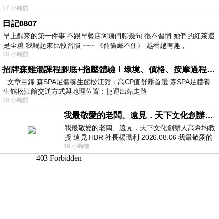
17 小時前
日記0807
早上醒來的第一件事 不跟早餐店阿姨們聊幾句 很不習慣 她們的紅茶還
是全糖 我喝起來比較習慣 ~~~ 《偷偷藏不住》 越看越有趣，
18 小時前
招牌森雞湯課程腳底+指壓體驗！環境、價格、按摩過程全紀錄，森SPA足體養生館松江館最新價格表
文章目錄 森SPA足體養生館松江館：高CP值舒壓首選 森SPA足體養
生館松江館交通方式與地理位置：捷運出站走路
19 小時前
我最敬愛的老闆、遠見．天下文化創辦人高希均教授
我最敬愛的老闆、遠見．天下文化創辦人高希均教
授 遠見 HBR 社長楊瑪利 2026.08.06 我最敬愛的
19 小時前
老闆、遠見．天下文化創辦人高希均教