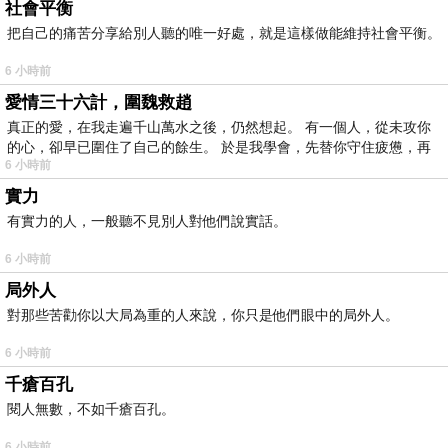
社會平衡
把自己的痛苦分享給別人聽的唯一好處，就是這樣做能維持社會平衡。
6 小時前
愛情三十六計，圍魏救趙
真正的愛，在我走遍千山萬水之後，仍然想起。 有一個人，從未攻你
的心，卻早已圍住了自己的餘生。 於是我學會，先替你守住疲憊，再
6 小時前
實力
有實力的人，一般聽不見別人對他們說實話。
6 小時前
局外人
對那些苦勸你以大局為重的人來說，你只是他們眼中的局外人。
6 小時前
千瘡百孔
閱人無數，不如千瘡百孔。
6 小時前