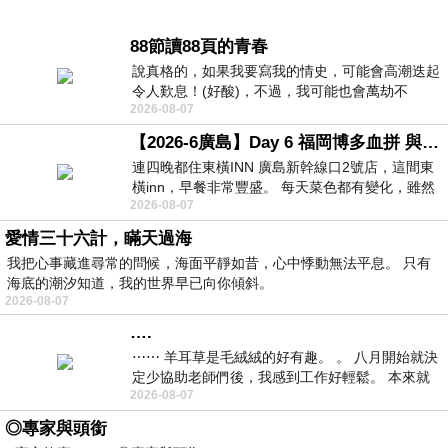
88節讀88頁的青春
說真格的，如果我要寫我的情史，可能會高潮迭起
令人歎息！(好酸)，不過，我可能也會萬劫不
2026-08-07
復...，每天跪鍵盤還是被判了花心的罪
【2026-6廣島】Day 6 福岡博多血拼 與機場接送少年司機深夜對談
連四晚都住東橫INN 廣島新幹線口2號店，這間東
橫inn，早餐非常豐盛。 每天菜色都有變化，雖然
2026-08-07
看到工作人員拿出料理包加熱，但
愛情三十六計，瞞天過海
我把心事藏進尋常的問候，海面平靜如昔，心中悸動無法平息。 只有
海底的潮汐知道，我的世界早已向你傾斜。
2026-08-07
….
⋯⋯ 羊耳草是毛絨絨的好有趣。 。 八月開始就決
定少協助老師們後，我感到工作好輕鬆。 本來就
2026-08-07
不是我的工作啊。 真
◎專家與頭銜