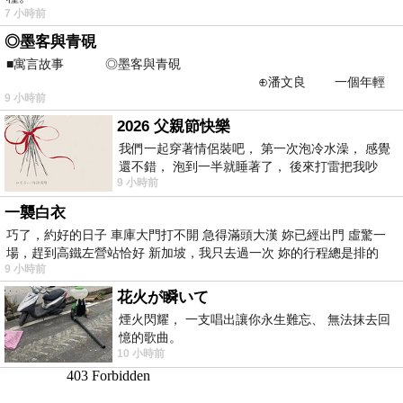
7 小時前
◎墨客與青硯
■寓言故事 ◎墨客與青硯
⊕潘文良 一個年輕
9 小時前
的墨客，在京城的古玩肆裡
2026 父親節快樂
我們一起穿著情侶裝吧， 第一次泡冷水澡， 感覺
還不錯， 泡到一半就睡著了， 後來打雷把我吵
9 小時前
醒， 手
一襲白衣
巧了，約好的日子 車庫大門打不開 急得滿頭大漢 妳已經出門 虛驚一
場，趕到高鐵左營站恰好 新加坡，我只去過一次 妳的行程總是排的
9 小時前
花火が瞬いて
煙火閃耀， 一支唱出讓你永生難忘、 無法抹去回
憶的歌曲。
10 小時前