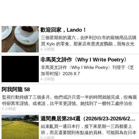
歡迎回家，Lando！
三個星期前的週六，去伊利沙白市的寵物用品店購
買 Kylo 的零食。那家店有賣虎皮鸚鵡，我每次光
4 小時前
顧都會去看一下。他們偶爾會引進 C
非馬英文詩作〈Why I Write Poetry〉
非馬英文詩作〈Why I Write Poetry〉刊登于《芝
加哥时报》2026.8.7
4 小時前
阿我阿龍 58
監視行動持續了三個多月。他們或許只需一半的時間就能完成，但梅麗
特卻異常謹慎。或者說，比平常更謹慎。她找到了一艘特工處停泊在
4 小時前
週間農居第284週（2026/6/23-2026/6/24) 夏至 金黃稻浪洋溢豐收喜悅
結束亂買一通日本行，接下來星期一三四都要上
班，而且還要開到有點遠的員林。可能因為在日本
5 小時前
花不少錢，星期一出門上班時，心裡沒有一