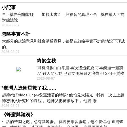
小記事
早上禱告完翻聖經 加拉太書2 與福音的真理不合 就在眾人面前
對磯法說
2026-08-07
忽略事實不計
大部分的政治意見和社會溝通意見，都是在忽略事實不計的情況下形成
的。
2026-08-07
終於立秋
可有海豚白白靠攏 再次遙迢氣旋 可再饒過一遍窮
弱 雖人間活動 已達文明極致之浪費 但又何干質樸
2026-08-07
者 只能白白陪葬
*臺灣人造衛星救了我……
趙德恕(Zoldos Ur.)神父還活著的時候: 他怕見太陽光 我有一次去上趙
德恕神父研究所的課程， 趙神父把窗簾放下， 他說:陽
2026-08-07
《蜂蜜與漣漪》
生活的苦悶之處，必有其蜂蜜。 你說要學習蜜獾，毫不畏懼地 直搗蜂