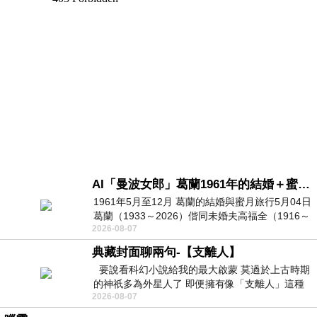
AI「曼波女郎」葛蘭1961年的結婚＋蜜月旅行 #戀上老電影 #葛蘭 #粟子
1961年5月至12月 葛蘭的結婚與蜜月旅行5月04日
葛蘭（1933～2026）偕同未婚夫高福全（1916～
2026-08-07
2004）乘郵輪赴倫敦6月15日於英國倫敦St.S
典藏封面聊兩句-【支離人】
要說看科幻小說給我的最大啟蒙 莫過於上古時期
的神祇多為外星人了 即便擁有像「支離人」這種
2026-08-07
驚世駭俗的神通法門 也未必讀