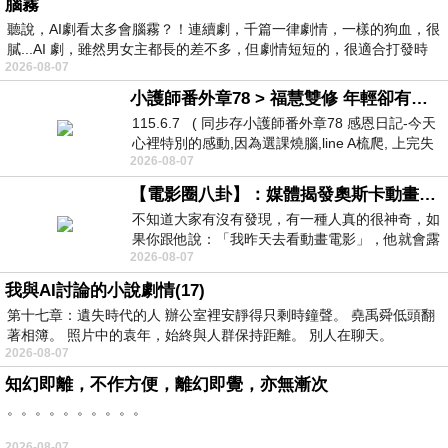
腦霧
聽說，AI劇看太多會腦霧？！連續劇，千篇一律劇情，一樣的狗血，很
膩...AI 劇，雖然男女主都長的差不多，但劇情短短的，很適合打發時
2026-08-07
小護師番外章78 > 福慧雙修 年輕卻有個老靈魂 ㄑ金剛經〉podcast
115.6.7 ( 同步存小護師番外章78 感恩日記-今天
心裡特別的感動,因為選課燒腦,line A梳爬, 上完失
2026-08-07
智課的她,特來傾
【電影圈八卦】：媒體揭發奧斯卡動畫項目投票醜聞！好萊塢為什麼看不起動畫電影？
不知道大家有沒有發現，有一種人真的很神奇，如
果你跟他說：「我昨天去看動畫電影」，他就會露
2026-08-07
出一種慈祥的微笑，然後問你是不是陪小
我與AI討論的小說劇情(17)
第十七章：遺失時代的人 辦公室裡安靜得只剩時鐘聲。 堯禹舜低頭翻
著相簿。 照片中的袁年，始終與人群保持距離。 別人在聊天。
2026-08-07
知幻即離，不作方便，離幻即覺，亦無漸次
。。。。。。。。。。
2026-08-07