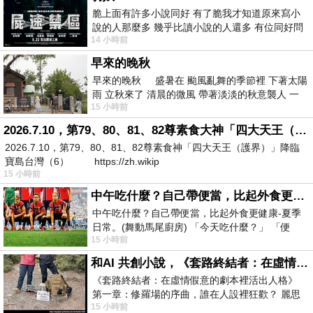
脆上面有許多小說同好 有了脆我才知道原來寫小
說的人那麼多 幾乎比讀小說的人還多 有位同好問
14 小時前
了一個問題 她說為什麼高中文學獎的
早來的晚秋
早來的晚秋 盛暑在 颱風亂舞的季節裡 下著太陽
雨 立秋來了 清晨的微風 帶著淡淡的秋意襲人 一
15 小時前
下子 又被赤
2026.7.10，第79、80、81、82尊素食大神「四大天王（護界）」降臨寶島台灣（6）
2026.7.10，第79、80、81、82尊素食神「四大天王（護界）」降臨
寶島台灣（6） https://zh.wikip
15 小時前
中午吃什麼？自己帶便當，比起外食更健康-夏季日常。(舞動馬尾廚房)
中午吃什麼？自己帶便當，比起外食更健康-夏季
日常。(舞動馬尾廚房) 「今天吃什麼？」 「便
15 小時前
當？麵？還是炒飯？」 每天都在選擇
和AI 共創小說，《套路終結者：在虛情假意的劇本裡活出人格》
《套路終結者：在虛情假意的劇本裡活出人格》
第一章：修羅場的序曲，誰在人設裡狂歡？ 麗思
15 小時前
卡爾頓酒店的總統套房內，燈光昏