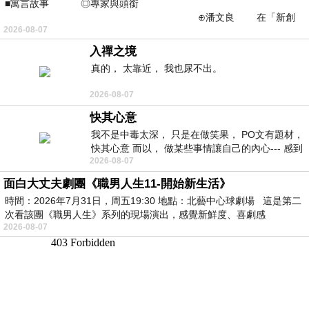
■寓言故事 ◎專家與頭銜
⊕潘文良 在「新創
2026-08-07
之谷」裡——
入禪之境
真的， 太靠近， 我也尿不出。
2026-08-07
快其心意
我不是中毒太深， 只是在做笑果， PO文有題材，
快其心意 而以， 做某些事情讓自己的內心--- 感到
2026-08-07
愉快。
面白大丈夫劇團《職男人生11-開始新生活》
時間：2026年7月31日，周五19:30 地點：北藝中心球劇場 這是第二
次看該團《職男人生》系列的現場演出，感覺新鮮度、喜劇感
2026-08-07