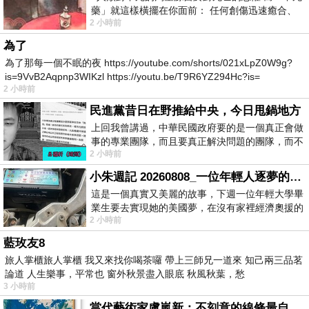
藥」就這樣橫擺在你面前： 任何創傷迅速癒合、
2 小時前
停止衰老、痛覺消失…堪
為了
為了那每一個不眠的夜 https://youtube.com/shorts/021xLpZ0W9g?
is=9VvB2Aqpnp3WIKzl https://youtu.be/T9R6YZ294Hc?is=
2 小時前
民進黨昔日在野推給中央，今日甩鍋地方
上回我曾講過，中華民國政府要的是一個真正會做
事的專業團隊，而且要真正解決問題的團隊，而不
2 小時前
是只會到處甩鍋的雙標團隊，最近民進黨
小朱週記 20260808_一位年輕人逐夢的真實故事
這是一個真實又美麗的故事，下週一位年輕大學畢
業生要去實現她的美國夢，在沒有家裡經濟奧援的
2 小時前
情況下，靠著自我努力工作累積出國基
藍玫友8
旅人掌櫃旅人掌櫃 我又來找你喝茶囉 帶上三師兄一道來 知己兩三品茗
論道 人生樂事，平常也 窗外秋景盡入眼底 秋風秋葉，愁
3 小時前
當代藝術家盧嵐新：不刻意的線條最自由，讓色彩流動、筆觸自己說話