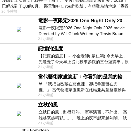
沒想到上次寫文已經是一年前了。 更沒想到就這麼走著走著，2026年
已經來到了Q3的8月。 那天和好友You約吃飯，有些難為情地說「覺得
20 小時前
電影一夜限定2026 One Night Only 2026 movie
電影一夜限定2026 One Night Only 2026 movie
Directed by Will Gluck Written by Travis Braun
21 小時前
Starring Monica Barbaro
記憶的溫度
【記憶的溫度】～ 小金老師( 嚴仁鴻) 今天早上，
先送走了今天早上從北投來參觀的三台遊覽車，原
21 小時前
以為展場已經差不多要安靜下來，卻發
當代藝術家盧嵐新：你看到的是我的輪廓，還是你的故事？——藏在藍色裡的希望與光
💙 「我把自己藏在藍色裡，卻把希望留在光
裡。」 當代藝術家盧嵐新在此幅兼具童趣靈動與
21 小時前
抽象韻味的新作中，用湛藍的羽翼般色塊包覆著
立秋的風
立秋日的風，刮得好熱。 軍事演習，不外出。 高
雄越來越精彩。。。 晚上的夜市越來越熱鬧。 秋
23 小時前
天的風刮得很熱 夜遊消暑熱。。。