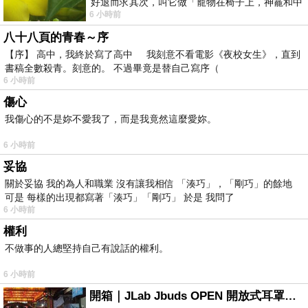
好退而求其次，叫它做「寵物在椅子上，神龕和中
6 小時前
年人臉孔」的畫了。 六月底
八十八頁的青春～序
【序】 高中，我終於寫了高中 我刻意不看電影《夜校女生》，直到
書稿全數殺青。刻意的。 不過畢竟是替自己寫序（
6 小時前
傷心
我傷心的不是妳不愛我了，而是我竟然這麼愛妳。
6 小時前
妥協
關於妥協 我的為人和職業 沒有讓我相信 「湊巧」，「剛巧」的餘地
可是 每樣的出現都寫著「湊巧」「剛巧」 於是 我問了
6 小時前
權利
不做事的人總堅持自己有說話的權利。
6 小時前
開箱｜JLab Jbuds OPEN 開放式耳罩藍牙耳機 - 設計美學，輕巧、透氣、環境音全物理達成！