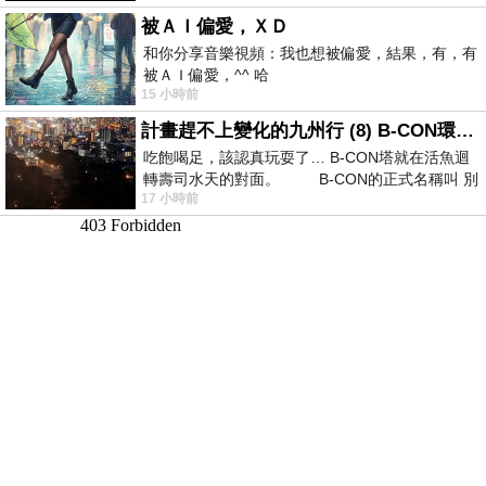
被ＡＩ偏愛，ＸＤ
和你分享音樂視頻：我也想被偏愛，結果，有，有
被ＡＩ偏愛，^^ 哈
15 小時前
計畫趕不上變化的九州行 (8) B-CON環球塔
吃飽喝足，該認真玩耍了… B-CON塔就在活魚迴
轉壽司水天的對面。 B-CON的正式名稱叫 別
17 小時前