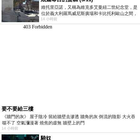
維托里亞諾，又稱為維克多艾曼紐二世紀念堂，是
位於義大利羅馬威尼斯廣場和卡比托利歐山之間，
14 小時前
用以紀念統一義大利統一後的的第一位國
要不要給三樓
《牆門的灰》 屋子陰冷 留給牆壁去滲透 牆角的灰 倒流的陰影 大火吞
噬不了 空氣瀰漫著 燒焦的虛無 牆壁上的門
14 小時前
騎奴