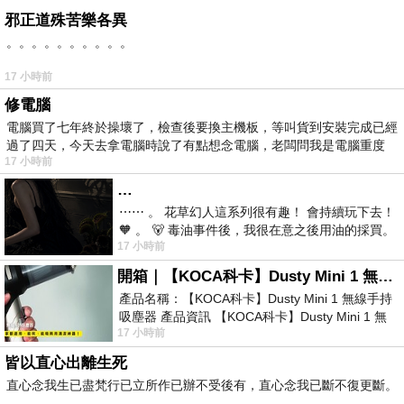
邪正道殊苦樂各異
。。。。。。。。。。
17 小時前
修電腦
電腦買了七年終於操壞了，檢查後要換主機板，等叫貨到安裝完成已經
過了四天，今天去拿電腦時說了有點想念電腦，老闆問我是電腦重度
17 小時前
…
⋯⋯ 。 花草幻人這系列很有趣！ 會持續玩下去！
🧡 。 🐻 毒油事件後，我很在意之後用油的採買。
17 小時前
前天購買了我之前就很愛
開箱｜【KOCA科卡】Dusty Mini 1 無線手持吸塵器
產品名稱：【KOCA科卡】Dusty Mini 1 無線手持
吸塵器 產品資訊 【KOCA科卡】Dusty Mini 1 無
17 小時前
線手持吸塵器評語： 能吸、能吹兼具兩
皆以直心出離生死
直心念我生已盡梵行已立所作已辦不受後有，直心念我已斷不復更斷。