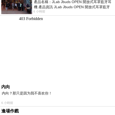
產品名稱：JLab Jbuds OPEN 開放式耳罩藍牙耳
機 產品資訊 JLab Jbuds OPEN 開放式耳罩藍牙
6 小時前
耳機評語：非常有特色，值得喜愛美型工
内向
内向？那只是因为我不喜欢你！
6 小時前
逢場作戲