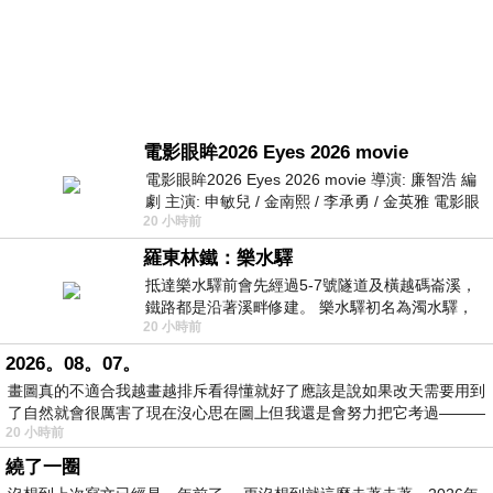
電影眼眸2026 Eyes 2026 movie
電影眼眸2026 Eyes 2026 movie 導演: 廉智浩 編
劇 主演: 申敏兒 / 金南熙 / 李承勇 / 金英雅 電影眼
20 小時前
眸2026描述攝影師徐珍因遺
羅東林鐵：樂水驛
抵達樂水驛前會先經過5-7號隧道及橫越碼崙溪，
鐵路都是沿著溪畔修建。 樂水驛初名為濁水驛，
20 小時前
但因與臺鐵集集線車站同名，於1953
2026。08。07。
畫圖真的不適合我越畫越排斥看得懂就好了應該是說如果改天需要用到
了自然就會很厲害了現在沒心思在圖上但我還是會努力把它考過———
20 小時前
繞了一圈