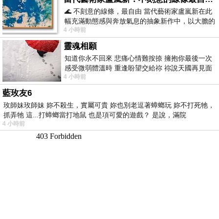
🌊 不刻意的線條，最自由 當代藝術家盧嵐新在此
幅充滿動態感與奔放氣息的抽象新作中，以大膽的
4 小時前
藍色顏料在白色畫布上揮灑、壓印與流淌
靈魂相願
知道你永不回來 悲痛心情難按捺 擁抱你最後一次
感受微弱體溫時 重逢盼望交給祢 祢說天國再見面
4 小時前
此刻忍淚說別離 他日靈魂再
藍玫友6
玫師妹玫師妹 妳不殺生，實屬可貴 妳也別老逗著蟑螂玩 妳不打死牠，
抓弄牠 這...打蟑螂當打地鼠 也是項可愛的遊戲？ 是說，滿院
4 小時前