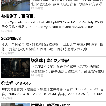
北部的漢堡市 後因天色已昏暗 故臨時決定在漢
12 小時前
堡市吃晚餐和過夜
被擱倒了，百份百。
https://youtube.com/shorts/JT4fLHpMfYE?is=uk2_hVbA2IJnlyGW 唯
天空是你的極限，上！ https://youtube.com/shorts/G3a1Jhcu4
12 小時前
2026/08/08
今天一早到公司 哇~ 打包清的好乾淨啊！ 但上班前 崽崽到現場掃一圈
恩～ 打包的人好可憐喔！ 因為不用一個小時 崽崽又搞到水
14 小時前
柒參肆▎老宅2／後記
《老宅2／後記》在去年初寫完《老宅》的時候，
我曾經覺得，故事應該已經結束了。那座老宅在地
14 小時前
震中倒塌，七個人終於離開那片黑暗，
◎吉祥_043~045
■潘文良著作集＞勵益品＞魚雁千里共今緣＞吉祥_043~045 ▽043_吉
祥。2006.03.24.五 23:38:28 ▽044_吉祥。2006.03.25.六 00:00:
14 小時前
炫麗奪目的蛋糕 (5/11)