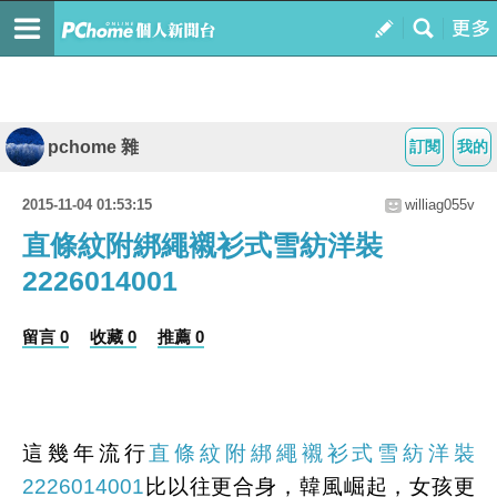
pchome 雜
訂閱
我的
2015-11-04 01:53:15
williag055v
直條紋附綁繩襯衫式雪紡洋裝
2226014001
留言 0
收藏 0
推薦 0
這幾年流行
直條紋附綁繩襯衫式雪紡洋裝
2226014001
比以往更合身，韓風崛起，女孩更