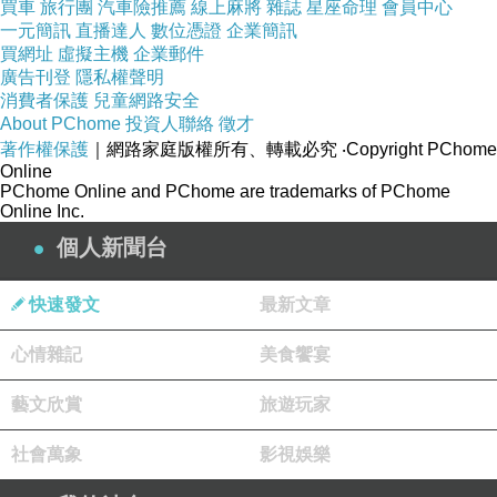
買車
旅行團
汽車險推薦
線上麻將
雜誌
星座命理
會員中心
一元簡訊
直播達人
數位憑證
企業簡訊
買網址
虛擬主機
企業郵件
廣告刊登
隱私權聲明
消費者保護
兒童網路安全
About PChome
投資人聯絡
徵才
著作權保護
｜網路家庭版權所有、轉載必究
‧Copyright PChome
Online
PChome Online and PChome are trademarks of PChome
Online Inc.
個人新聞台
快速發文
最新文章
心情雜記
美食饗宴
藝文欣賞
旅遊玩家
社會萬象
影視娛樂