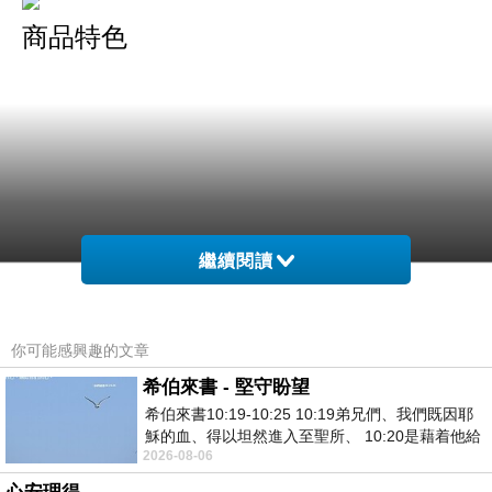
商品特色
繼續閱讀
知性女孩直條紋附綁繩，襯衫式雪紡洋裝
你可能感興趣的文章
希伯來書 - 堅守盼望
輕透飄逸的雪紡面料，無袖的款式配上條紋的結
希伯來書10:19-10:25 10:19弟兄們、我們既因耶
合，碰撞出清新的女孩感
穌的血、得以坦然進入至聖所、 10:20是藉着他給
2026-08-06
我們開了一條又新又活的路從幔子經過