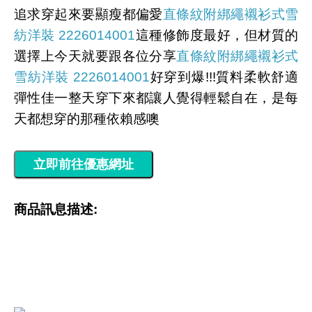
追求穿起來要顯瘦都偏愛
直條紋附綁繩襯衫式雪
紡洋裝 2226014001
這種修飾度最好，但材質的
選擇上今天就要跟各位分享
直條紋附綁繩襯衫式
雪紡洋裝 2226014001
好穿到爆!!!質料柔軟舒適
彈性佳一整天穿下來都讓人覺得輕鬆自在，是每
天都想穿的那種依賴感噢
商品訊息描述: