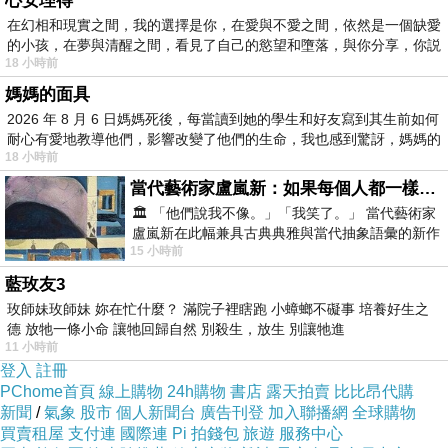
心安理得
只要輕鬆加上重點配件手拿包或是手鍊就能立刻
在幻相和現實之間，我的選擇是你，在愛與不愛之間，依然是一個缺愛
出門囉
的小孩，在夢與清醒之間，看見了自己的慾望和墮落，與你分享，你説
18 小時前
媽媽的面具
2026 年 8 月 6 日媽媽死後，每當讀到她的學生和好友寫到其生前如何
耐心有愛地教導他們，影響改變了他們的生命，我也感到驚訝，媽媽的
18 小時前
當代藝術家盧嵐新：如果每個人都一樣，這世界該有多無聊？
🏛️ 「他們說我不像。」「我笑了。」 當代藝術家
盧嵐新在此幅兼具古典典雅與當代抽象語彙的新作
15 小時前
中，以沈靜的藍色空間為背景，描繪了
藍玫友3
玫師妹玫師妹 妳在忙什麼？ 滿院子裡瞎跑 小蟑螂不礙事 培養好生之
德 放牠一條小命 讓牠回歸自然 別殺生，放生 別讓牠進
11 小時前
登入
註冊
PChome首頁
線上購物
24h購物
書店
露天拍賣
比比昂代購
新聞
/
氣象
股市
個人新聞台
廣告刊登
加入聯播網
全球購物
買賣租屋
支付連
國際連
Pi 拍錢包
旅遊
服務中心