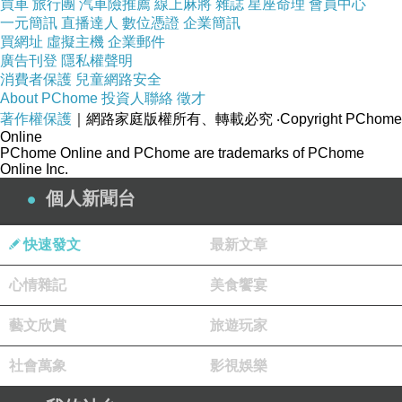
買車
旅行團
汽車險推薦
線上麻將
雜誌
星座命理
會員中心
一元簡訊
直播達人
數位憑證
企業簡訊
買網址
虛擬主機
企業郵件
廣告刊登
隱私權聲明
消費者保護
兒童網路安全
About PChome
投資人聯絡
徵才
著作權保護
｜網路家庭版權所有、轉載必究
‧Copyright PChome
Online
PChome Online and PChome are trademarks of PChome
Online Inc.
個人新聞台
快速發文
最新文章
心情雜記
美食饗宴
藝文欣賞
旅遊玩家
1、美國人一般比較高大，所以市場偏好空間大、實用性高
的 SUV（如 X5、X7、皮卡）
社會萬象
影視娛樂
2、X6 不僅是空間較小，銷售價格較高，故比較少消費者