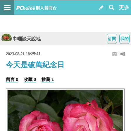
巾幗談天說地
訂閱
我的
2023-08-21 18:25:41
巾幗
今天是破萬紀念日
留言 0
收藏 0
推薦 1