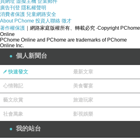
買網址
虛擬主機
企業郵件
廣告刊登
隱私權聲明
消費者保護
兒童網路安全
About PChome
投資人聯絡
徵才
著作權保護
｜網路家庭版權所有、轉載必究
‧Copyright PChome
Online
PChome Online and PChome are trademarks of PChome
很多朋友都笑我是無聊份子
Online Inc.
一個部落格就已經忙的焦頭爛額了
個人新聞台
我居然還一個一個的加入
快速發文
最新文章
心情雜記
美食饗宴
藝文欣賞
旅遊玩家
社會萬象
影視娛樂
我的站台