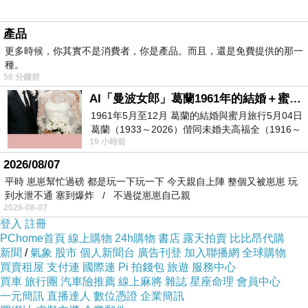
產品
更多時候，你其實不是消費者，你是產品。而且，還是免費提供的那一
種。
58 分鐘前
AI「曼波女郎」葛蘭1961年的結婚＋蜜月旅行 #戀上老電影 #葛蘭 #粟子
1961年5月至12月 葛蘭的結婚與蜜月旅行5月04日
在它之後
葛蘭（1933～2026）偕同未婚夫高福全（1916～
又加入了四個部落格進來
19 小時前
2004）乘郵輪赴倫敦6月15日於英國倫敦St.S
2026/08/07
平時 崽崽幫忙過磅 都是玩一下玩一下 今天親自上陣 整個又被崽崽 玩
到水泄不通 塞到爆炸 / 不過從崽崽自己親
2026-08-07
登入
註冊
PChome首頁
線上購物
24h購物
書店
露天拍賣
比比昂代購
新聞
/
氣象
股市
個人新聞台
廣告刊登
加入聯播網
全球購物
買賣租屋
支付連
國際連
Pi 拍錢包
旅遊
服務中心
買車
旅行團
汽車險推薦
線上麻將
雜誌
星座命理
會員中心
一元簡訊
直播達人
數位憑證
企業簡訊