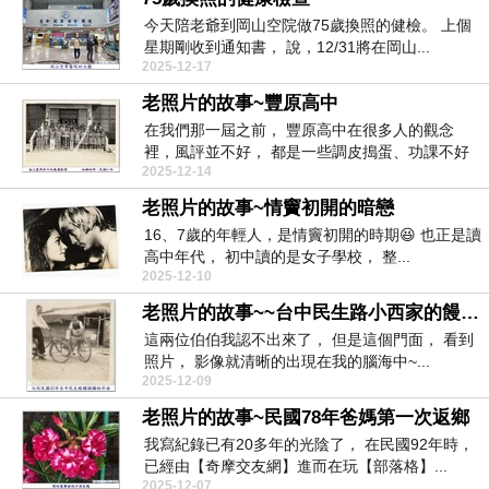
今天陪老爺到岡山空院做75歲換照的健檢。 上個
星期剛收到通知書， 說，12/31將在岡山...
2025-12-17
老照片的故事~豐原高中
在我們那一屆之前， 豐原高中在很多人的觀念
裡，風評並不好， 都是一些調皮搗蛋、功課不好
2025-12-14
的...
老照片的故事~情竇初開的暗戀
16、7歲的年輕人，是情竇初開的時期😆 也正是讀
高中年代， 初中讀的是女子學校， 整...
2025-12-10
老照片的故事~~台中民生路小西家的饅頭鋪
這兩位伯伯我認不出來了， 但是這個門面， 看到
照片， 影像就清晰的出現在我的腦海中~...
2025-12-09
老照片的故事~民國78年爸媽第一次返鄉
我寫紀錄已有20多年的光陰了， 在民國92年時，
已經由【奇摩交友網】進而在玩【部落格】...
2025-12-07