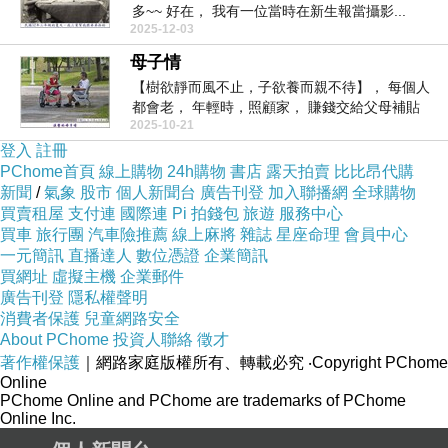
多~~ 好在， 我有一位當時在新生報當攝影...
2025-12-03
母子情
【樹欲靜而風不止，子欲養而親不待】， 每個人
都會老， 年輕時，照顧家， 賺錢交給父母補貼
2025-10-21
家...
登入
註冊
PChome首頁
線上購物
24h購物
書店
露天拍賣
比比昂代購
新聞
/
氣象
股市
個人新聞台
廣告刊登
加入聯播網
全球購物
買賣租屋
支付連
國際連
Pi 拍錢包
旅遊
服務中心
買車
旅行團
汽車險推薦
線上麻將
雜誌
星座命理
會員中心
一元簡訊
直播達人
數位憑證
企業簡訊
買網址
虛擬主機
企業郵件
廣告刊登
隱私權聲明
消費者保護
兒童網路安全
About PChome
投資人聯絡
徵才
著作權保護
｜網路家庭版權所有、轉載必究
‧Copyright PChome
Online
PChome Online and PChome are trademarks of PChome
Online Inc.