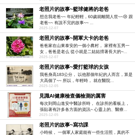
老照片的故事~籃球健將的老爸
想念我老爸~~ 年紀輕輕，60歲就離開人世~~😢 跟
老爸~~ 有說不完的故事~~ ...
2025-12-07
老照片的故事~開軍大卡的老爸
爸爸家在山東泰安的一個小農村， 家裡有五男一
女，爸爸是老么 從小就是二姑姑揹著長大的~...
2025-12-07
老照片的故事~愛打籃球的女孩
我爸身高183公分， 以他那個年紀的人而言，算是
大高個了~~ 所以，年輕時， 就在醫院...
2025-12-05
見識AI健康檢查儀檢測的厲害
每次到岡山進安中醫診所時， 在診所的看板上，
張貼著有許多各方面的資訊~ 心靈上的、醫療...
2025-12-05
老照片的故事~寫功課
小時候， 一個軍人家庭能有一些生活照，真的不