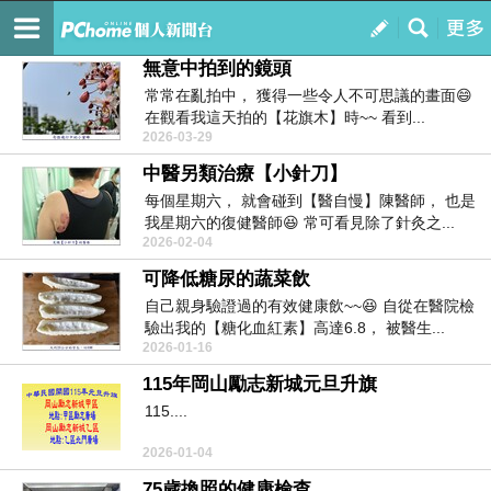
巾幗談天說地
訂閱
我的
無意中拍到的鏡頭
常常在亂拍中， 獲得一些令人不可思議的畫面😄
在觀看我這天拍的【花旗木】時~~ 看到...
2026-03-29
中醫另類治療【小針刀】
每個星期六， 就會碰到【醫自慢】陳醫師， 也是
我星期六的復健醫師😆 常可看見除了針灸之...
2026-02-04
可降低糖尿的蔬菜飲
自己親身驗證過的有效健康飲~~😆 自從在醫院檢
驗出我的【糖化血紅素】高達6.8， 被醫生...
2026-01-16
115年岡山勵志新城元旦升旗
115....
2026-01-04
75歲換照的健康檢查