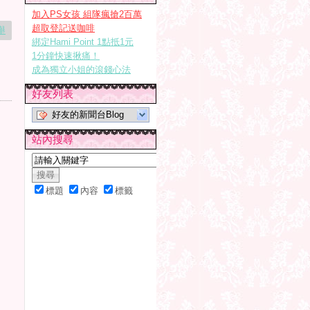
加入PS女孩 組隊瘋搶2百萬
超取登記送咖啡
舉
綁定Hami Point 1點抵1元
1分鐘快速揪痛！
成為獨立小姐的滾錢心法
好友列表
好友的新聞台Blog
站內搜尋
標題
內容
標籤