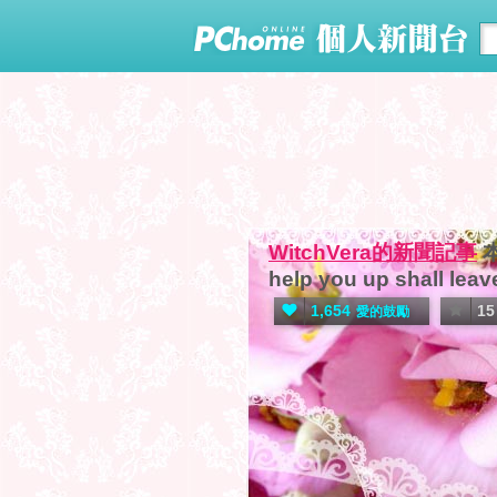
WitchVera的新聞記事
help you up shall leav
1,654
15
愛的鼓勵