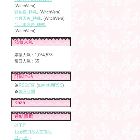
(WitchVera)
背包客_轉載
, (WitchVera)
六月天象_轉載
, (WitchVera)
台北市廛居_轉載
,
(WitchVera)
站台人氣
累積人氣：
1,064,578
當日人氣：
65
訂閱本站
RSS訂閱
(
如何使用RSS
)
加入訂閱
Kaza
連結書籤
砂子邱
Tony的自然人文旅記
ChigaPig