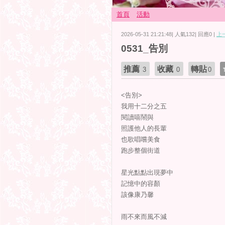
首頁
活動
2026-05-31 21:21:48| 人氣132| 回應0 |
上
0531_告別
推薦
收藏
轉貼
3
0
0
<告別>
我用十二分之五
閱讀嘻鬧與
照護他人的長輩
也歌唱嚐美食
跑步整個街道
星光點點出現夢中
記憶中的容顏
該像康乃馨
雨不來而風不減