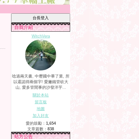
自我介紹
WitchVera
唸過兩天書, 中壢國中畢了業, 所
以還認得兩個字! 愛撇鐵管砍大
山, 愛多管閒事的沙發洋芋...
關於本站
留言板
地圖
加入好友
愛的鼓勵：
1,654
文章篇數：
838
站方公告