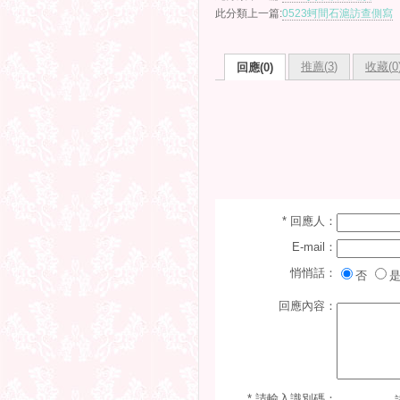
此分類上一篇:
0523蚵間石滬訪查側寫
推薦(
3
)
收藏(
0
回應(0)
* 回應人：
E-mail：
悄悄話：
否
是
回應內容：
* 請輸入識別碼：