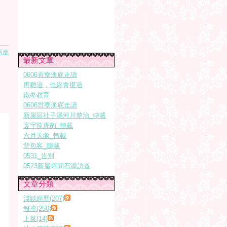
回應
最新文章
0606貢寮澳底走讀
再難過，也終會度過
鐵拳教育
0606貢寮澳底走讀
新屋區社子溪河川整治_轉載
寰宇龍虎豹_轉載
六月天象_轉載
背包客_轉載
0531_告別
0523新屋蚵間石滬訪查
文章分類
淺談經歷(207)
報導(250)
上菜(14)