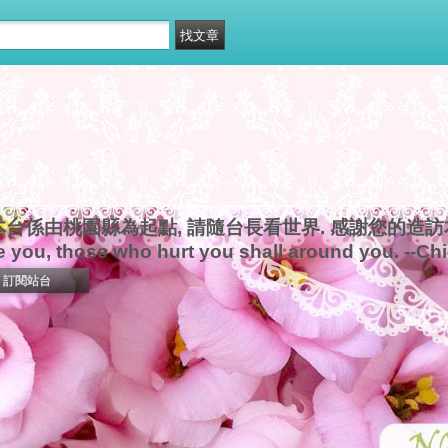
本台係由桃園縣為起點, 請隨台長看世界. 感謝您的造訪本新
e you, those who hurt you shall around you. --Ch
訂閱站台