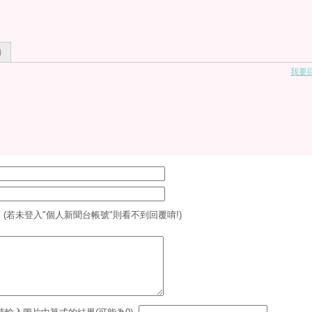
)
我要
 (若未登入"個人新聞台帳號"則看不到回覆唷!)