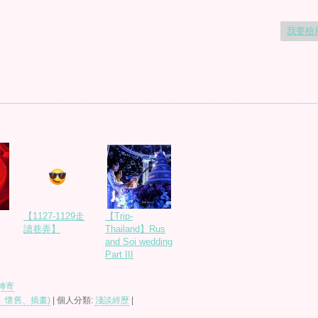
我要檢
【1127-1129走
【Trip-
讀巷弄】
Thailand】Rus
and Soi wedding
Part III
轉寄
、懷舊、插畫)
| 個人分類:
淺談經歷
|