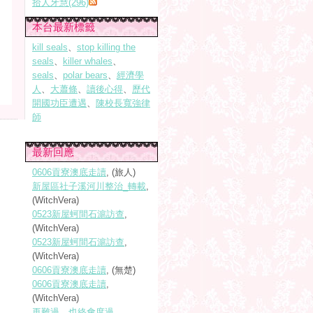
拾人牙慧(296)
本台最新標籤
kill seals
、
stop killing the
seals
、
killer whales
、
seals
、
polar bears
、
經濟學
人
、
大蕭條
、
讀後心得
、
歷代
開國功臣遭遇
、
陳校長寬強律
師
最新回應
0606貢寮澳底走讀
, (旅人)
新屋區社子溪河川整治_轉載
,
(WitchVera)
0523新屋蚵間石滬訪查
,
(WitchVera)
0523新屋蚵間石滬訪查
,
(WitchVera)
0606貢寮澳底走讀
, (無楚)
0606貢寮澳底走讀
,
(WitchVera)
再難過，也終會度過
,