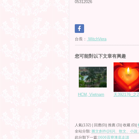
05312026
台長：
WitchVera
您可能對以下文章有興趣
HCM, Vietnam
天392176_之2
人氣(132) | 回應(0)| 推薦 (
3
)| 收藏 (
0
)|
全站分類:
圖文創作(詩詞、散文、小說
此分類下一篇:
0606貢寮澳底走讀