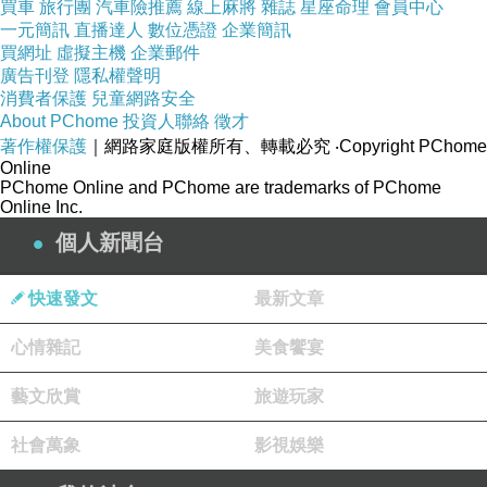
🦓🦓🦓斑馬線文庫6/1新書上市。陳克華《台北．市
買車
旅行團
汽車險推薦
線上麻將
雜誌
星座命理
會員中心
㕓居》。#克華粉看過來
一元簡訊
直播達人
數位憑證
企業簡訊
買網址
虛擬主機
企業郵件
有些人寫台北，是為了描繪繁華。
廣告刊登
隱私權聲明
但陳克華筆下的台北，總像是在深夜裡，把一個人
消費者保護
兒童網路安全
的生活攤開來看。
About PChome
投資人聯絡
徵才
著作權保護
｜網路家庭版權所有、轉載必究
‧Copyright PChome
《台北．市廛居》不是觀光式的城市書寫。
Online
它更像是一種長年居住之後的凝視——
PChome Online and PChome are trademarks of PChome
那些街角、巷弄、老屋、氣味、疲憊與寂寞，那些
Online Inc.
只有真正活過台北的人，才會懂得的日常質地。
個人新聞台
這次的封面也很耐人尋味。
背景是磺溪。那不是明亮討喜的風景，而是一種帶
快速發文
最新文章
著礦物感與時間感的水色；像城市沉積多年後留下
的紋理。
心情雜記
美食饗宴
而站在前面的陳克華，則像一個仍持續與台北對話
的人。
藝文欣賞
旅遊玩家
他不急著替這座城市下結論。
只是安靜地，把生活裡那些難以言說的部分，一點
社會萬象
影視娛樂
一點寫下來。