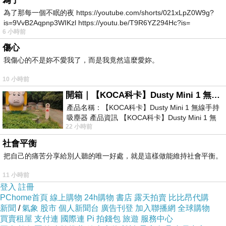
為了
#斑馬線文庫
為了那每一個不眠的夜 https://youtube.com/shorts/021xLpZ0W9g?
is=9VvB2Aqpnp3WIKzl https://youtu.be/T9R6YZ294Hc?is=
6 小時前
傷心
我傷心的不是妳不愛我了，而是我竟然這麼愛妳。
楊梅逢道二手書店_轉載文
上一篇：
10 小時前
2026客家工藝節_桃園活動
下一篇：
開箱｜【KOCA科卡】Dusty Mini 1 無線手持吸塵器
產品名稱：【KOCA科卡】Dusty Mini 1 無線手持
吸塵器 產品資訊 【KOCA科卡】Dusty Mini 1 無
22 小時前
線手持吸塵器評語： 能吸、能吹兼具兩
社會平衡
把自己的痛苦分享給別人聽的唯一好處，就是這樣做能維持社會平衡。
11 小時前
登入
註冊
WitchVera
PChome首頁
線上購物
24h購物
書店
露天拍賣
比比昂代購
2026-05-31 17:41:57
新聞
/
氣象
股市
個人新聞台
廣告刊登
加入聯播網
全球購物
分享自榮華+斑馬線文庫
買賣租屋
支付連
國際連
Pi 拍錢包
旅遊
服務中心