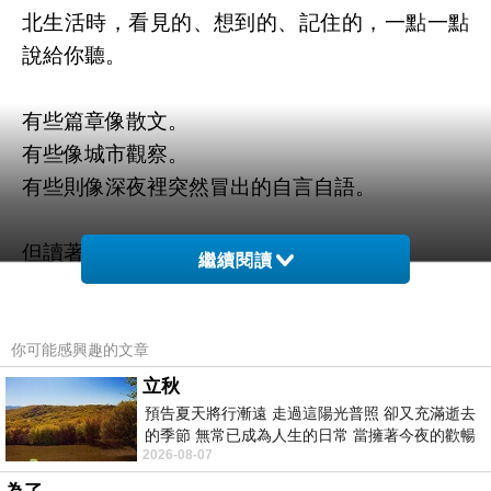
北生活時，看見的、想到的、記住的，一點一點
說給你聽。
有些篇章像散文。
有些像城市觀察。
有些則像深夜裡突然冒出的自言自語。
但讀著讀著，你會發現——
繼續閱讀
原來真正被寫下的，不只是台北。
而是人在城市裡，如何溫柔地活著。
你可能感興趣的文章
《台北．市廛居》，陳克華最新散文集
立秋
預告夏天將行漸遠 走過這陽光普照 卻又充滿逝去
六月出版，敬請期待。
的季節 無常已成為人生的日常 當擁著今夜的歡暢
2026-08-07
舒心 轉眼驟成昨日 而明晨 太陽
#克華粉 #台北．市廛居 #分享會籌備中 #陳克華