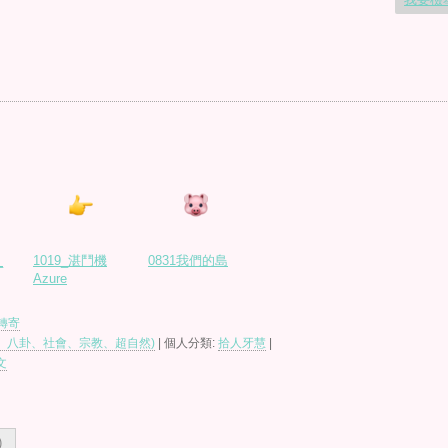
_
1019_湛鬥機
0831我們的島
Azure
轉寄
、八卦、社會、宗教、超自然)
| 個人分類:
拾人牙慧
|
文
)