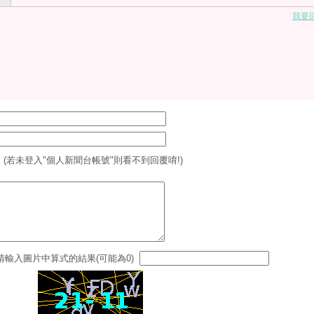
我要
 (若未登入"個人新聞台帳號"則看不到回覆唷!)
請輸入圖片中算式的結果(可能為0)