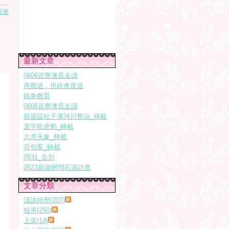
回應
最新文章
0606貢寮澳底走讀
再難過，也終會度過
鐵拳教育
0606貢寮澳底走讀
新屋區社子溪河川整治_轉載
寰宇龍虎豹_轉載
六月天象_轉載
背包客_轉載
0531_告別
0523新屋蚵間石滬訪查
文章分類
淺談經歷(207)
報導(250)
上菜(14)