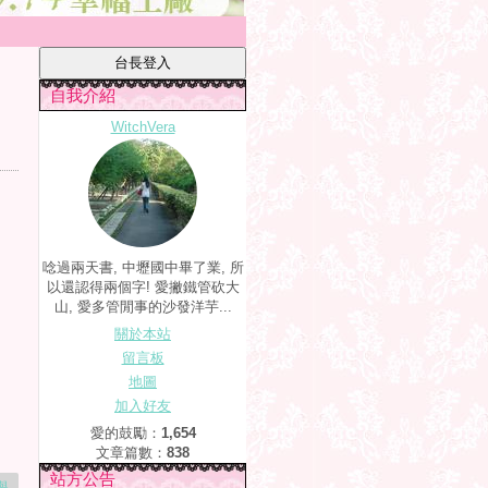
自我介紹
WitchVera
唸過兩天書, 中壢國中畢了業, 所
以還認得兩個字! 愛撇鐵管砍大
山, 愛多管閒事的沙發洋芋...
關於本站
留言板
地圖
加入好友
愛的鼓勵：
1,654
文章篇數：
838
站方公告
舉