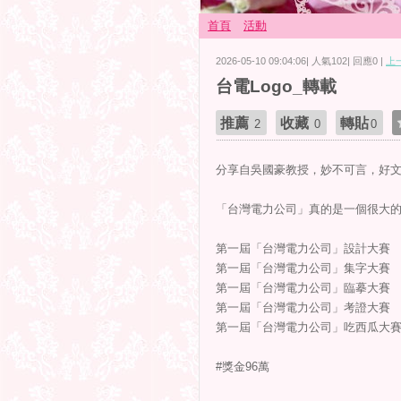
首頁
活動
2026-05-10 09:04:06| 人氣102| 回應0 |
上
台電Logo_轉載
推薦
收藏
轉貼
2
0
0
分享自吳國豪教授，妙不可言，好
「台灣電力公司」真的是一個很大
第一屆「台灣電力公司」設計大賽
第一屆「台灣電力公司」集字大賽
第一屆「台灣電力公司」臨摹大賽
第一屆「台灣電力公司」考證大賽
第一屆「台灣電力公司」吃西瓜大
#獎金96萬