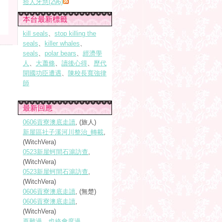
拾人牙慧(296)
本台最新標籤
kill seals
、
stop killing the
seals
、
killer whales
、
seals
、
polar bears
、
經濟學
人
、
大蕭條
、
讀後心得
、
歷代
開國功臣遭遇
、
陳校長寬強律
師
最新回應
0606貢寮澳底走讀
, (旅人)
新屋區社子溪河川整治_轉載
,
(WitchVera)
0523新屋蚵間石滬訪查
,
(WitchVera)
0523新屋蚵間石滬訪查
,
(WitchVera)
0606貢寮澳底走讀
, (無楚)
0606貢寮澳底走讀
,
(WitchVera)
再難過，也終會度過
,