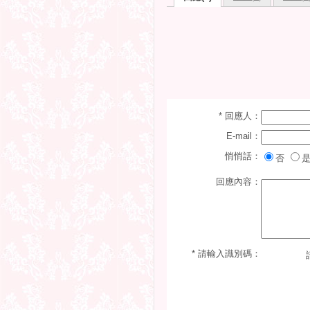
* 回應人：
E-mail：
悄悄話：
否
是
回應內容：
* 請輸入識別碼：