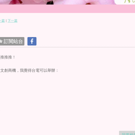
一篇
|
下一篇
訂閱站台
文推推推！
的文創商機，我覺得台電可以舉辦：
賽
我要檢