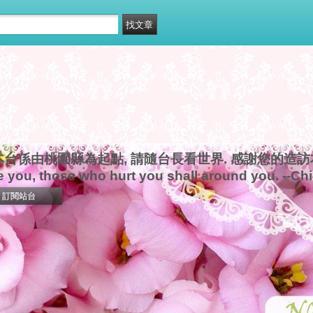
本台係由桃園縣為起點, 請隨台長看世界. 感謝您的造訪本新
e you, those who hurt you shall around you. --Ch
訂閱站台