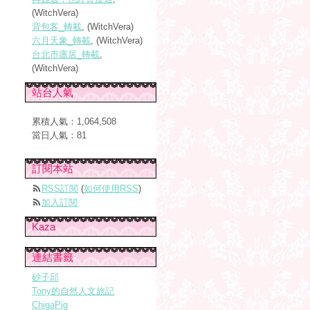
(WitchVera)
背包客_轉載
, (WitchVera)
六月天象_轉載
, (WitchVera)
台北市廛居_轉載
,
(WitchVera)
站台人氣
累積人氣：
1,064,508
當日人氣：
81
訂閱本站
RSS訂閱
(
如何使用RSS
)
加入訂閱
Kaza
連結書籤
砂子邱
Tony的自然人文旅記
ChigaPig