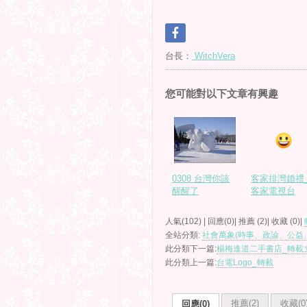
台長：
WitchVera
您可能對以下文章有興趣
0308 台灣你該
客家排灣婚禮
醒醒了
客家電視台
人氣(102) | 回應(0)| 推薦 (
2
)| 收藏 (
0
)|
全站分類:
社會萬象(時事、政論、公益
此分類下一篇:
楊梅逢道二手書店_轉載
此分類上一篇:
台電Logo_轉載
推薦(
2
)
收藏(
0
回應(0)