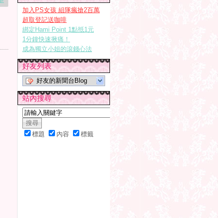
加入PS女孩 組隊瘋搶2百萬
超取登記送咖啡
綁定Hami Point 1點抵1元
1分鐘快速揪痛！
成為獨立小姐的滾錢心法
好友列表
好友的新聞台Blog
站內搜尋
標題
內容
標籤