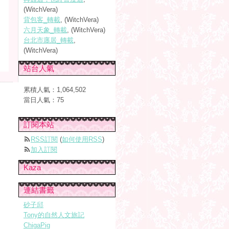
(WitchVera)
背包客_轉載
, (WitchVera)
六月天象_轉載
, (WitchVera)
台北市廛居_轉載
,
(WitchVera)
站台人氣
累積人氣：
1,064,502
當日人氣：
75
訂閱本站
RSS訂閱
(
如何使用RSS
)
加入訂閱
Kaza
連結書籤
砂子邱
Tony的自然人文旅記
ChigaPig