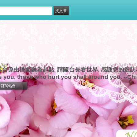
本台係由桃園縣為起點, 請隨台長看世界. 感謝您的造訪本新
e you, those who hurt you shall around you. --Ch
訂閱站台