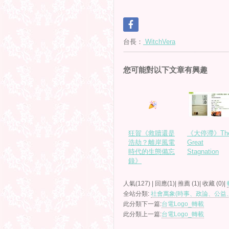
台長：
WitchVera
您可能對以下文章有興趣
狂賀《救贖還是
《大停滯》Th
浩劫？離岸風電
Great
時代的生態備忘
Stagnation
錄》
人氣(127) | 回應(1)| 推薦 (
1
)| 收藏 (
0
)|
全站分類:
社會萬象(時事、政論、公益
此分類下一篇:
台電Logo_轉載
此分類上一篇:
台電Logo_轉載