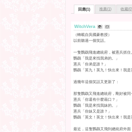
推薦(
1
)
收藏(
0
回應(1)
WitchVera
（轉載自吳國豪教授）
以前聽過一個笑話。
一隻鸚鵡飛進總統府，被憲兵抓住
鸚鵡「我是來找我弟的。」
憲兵「你弟是誰？」
鸚鵡「英九！英九！快出來！我是
過幾年這個笑話又更新了：
那隻鸚鵡又飛進總統府，剛好被同
憲兵「你還有什麼藉口？」
鸚鵡「我是來找我妹的。」
憲兵「你妹又是誰？」
鸚鵡「英文！英文！快出來！我是
最近，這隻鸚鵡又飛到總統府外面