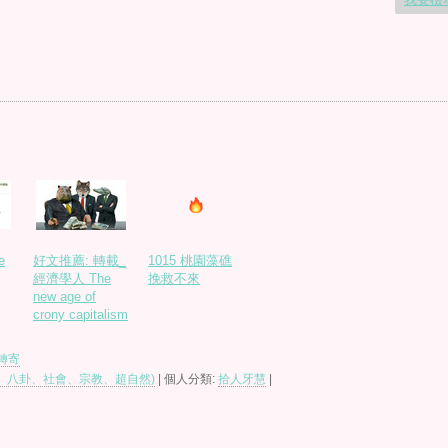
e
好文推薦: 轉載_
1015 桃園藻礁
經濟學人 The
挽救不來
new age of
crony capitalism
轉寄
、八卦、社會、宗教、超自然)
| 個人分類:
拾人牙慧
|