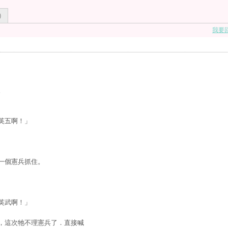
)
我要
。
英五啊！」
一個憲兵抓住。
英武啊！」
，這次牠不理憲兵了．直接喊