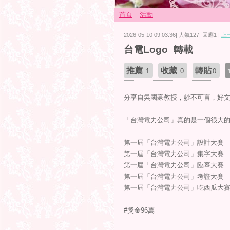
首頁
活動
2026-05-10 09:03:36| 人氣127| 回應1 |
上
台電Logo_轉載
推薦
收藏
轉貼
1
0
0
分享自吳國豪教授，妙不可言，好
「台灣電力公司」真的是一個很大
第一屆「台灣電力公司」設計大賽
第一屆「台灣電力公司」集字大賽
第一屆「台灣電力公司」臨摹大賽
第一屆「台灣電力公司」考證大賽
第一屆「台灣電力公司」吃西瓜大
#獎金96萬