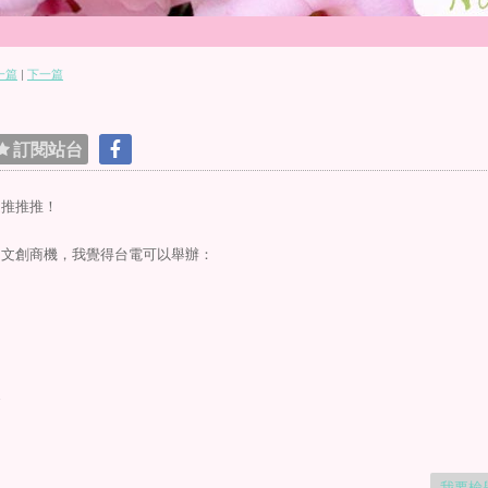
一篇
|
下一篇
訂閱站台
文推推推！
的文創商機，我覺得台電可以舉辦：
賽
我要檢