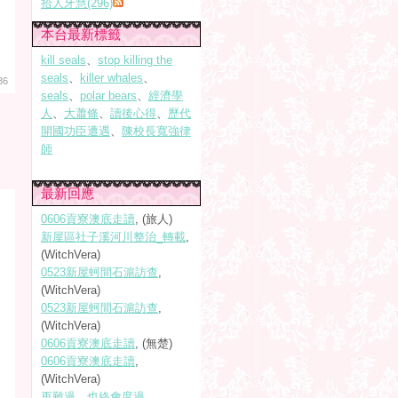
拾人牙慧(296)
本台最新標籤
kill seals
、
stop killing the
seals
、
killer whales
、
36
seals
、
polar bears
、
經濟學
人
、
大蕭條
、
讀後心得
、
歷代
開國功臣遭遇
、
陳校長寬強律
師
最新回應
0606貢寮澳底走讀
, (旅人)
新屋區社子溪河川整治_轉載
,
(WitchVera)
0523新屋蚵間石滬訪查
,
(WitchVera)
0523新屋蚵間石滬訪查
,
(WitchVera)
0606貢寮澳底走讀
, (無楚)
0606貢寮澳底走讀
,
(WitchVera)
再難過，也終會度過
,