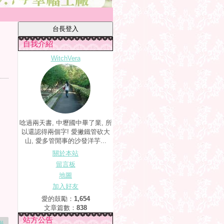
自我介紹
WitchVera
唸過兩天書, 中壢國中畢了業, 所
以還認得兩個字! 愛撇鐵管砍大
山, 愛多管閒事的沙發洋芋...
關於本站
留言板
地圖
加入好友
愛的鼓勵：
1,654
文章篇數：
838
站方公告
舉