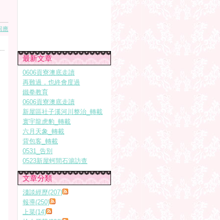
回應
最新文章
0606貢寮澳底走讀
再難過，也終會度過
鐵拳教育
0606貢寮澳底走讀
新屋區社子溪河川整治_轉載
寰宇龍虎豹_轉載
六月天象_轉載
背包客_轉載
0531_告別
0523新屋蚵間石滬訪查
文章分類
淺談經歷(207)
報導(250)
上菜(14)