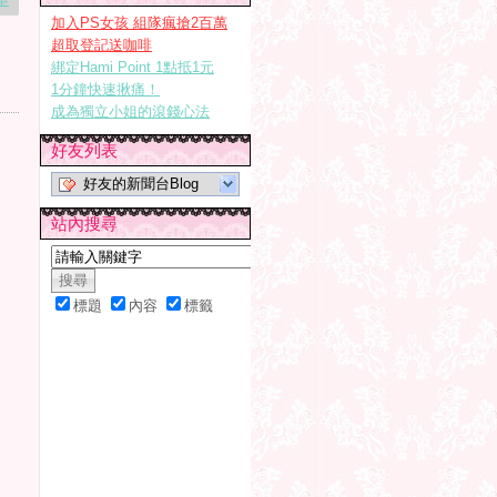
加入PS女孩 組隊瘋搶2百萬
超取登記送咖啡
綁定Hami Point 1點抵1元
1分鐘快速揪痛！
成為獨立小姐的滾錢心法
好友列表
好友的新聞台Blog
站內搜尋
標題
內容
標籤