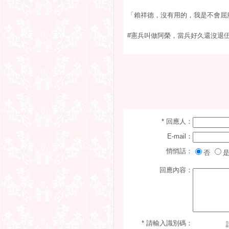
「賴祥德，沒有用的，我是不會屈
#憲兵叫做阿榮，當兵好久還沒退
* 回應人：
E-mail：
悄悄話：
否
是
回應內容：
* 請輸入識別碼：