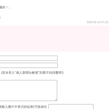
服的！」
伍
2026-05-12 07:19:
 (若未登入"個人新聞台帳號"則看不到回覆唷!)
請輸入圖片中算式的結果(可能為0)