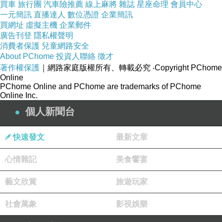
買車
旅行團
汽車險推薦
線上麻將
雜誌
星座命理
會員中心
一元簡訊
直播達人
數位憑證
企業簡訊
買網址
虛擬主機
企業郵件
與鏡外彳亍而行的軀殼
廣告刊登
隱私權聲明
有何差別？
消費者保護
兒童網路安全
What's the difference between the image seen
About PChome
投資人聯絡
徵才
著作權保護
｜網路家庭版權所有、轉載必究
‧Copyright PChome
and the corpse shell walking slowly wandering
Online
outside the mirror?
PChome Online and PChome are trademarks of PChome
Online Inc.
個人新聞台
圖Photo：澡堂BATH HOUSE 2011布Canvas
Oil painting油彩65×91cm。
快速發文
最新文章
心情雜記
美食饗宴
藝文欣賞
旅遊玩家
0918_藻礁碎片
上一篇：
社會萬象
影視娛樂
台電Logo_轉載
下一篇：