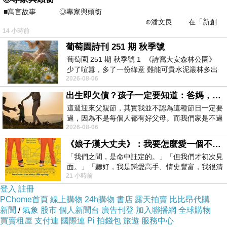
盲著――
■寓言故事 ◎專家與頭銜
⊕潘文良 在「新創
In the cocoon of death, all in the dead darkness
14 小時前
之谷」裡——
being blinded ----
葡萄園詩刊 251 期 秋季號
葡萄園 251 期 秋季號 1 《詩寫大安森林公園》
少了喧囂，多了一份綠意 難能可貴水泥叢林多出
生與死有何差別？
2026-08-06
一
What's the difference between life and death?
出生即欠債？孩子一定要知道：爸媽，其實我不欠你們
這週迎來父親節，其實我並不認為這種節日一定要
情與無情有何差別？
過，因為不是每個人都有好父母。而我們家是不過
2026-08-06
節的，平時也沒什麼儀式感，生活趨近冷
Between emotional feeling and no feeling?
《娘子漢大丈夫》：我要怎麼愛一個不存在的人？
「我們之間，是命中註定的。」「但我們才初次見
長髮與短髭有何差別？
面。」「聽好，我是戀愛高手、情史豐富，我很清
21 小時前
楚這種感覺，你我之間的那種感覺，現
Long hair and short mustache or side burns?
登入
註冊
PChome首頁
線上購物
24h購物
書店
露天拍賣
比比昂代購
囚在鏡裡的靈魂呵！
新聞
/
氣象
股市
個人新聞台
廣告刊登
加入聯播網
全球購物
買賣租屋
支付連
國際連
Pi 拍錢包
旅遊
服務中心
Hey that soul being imprisoned in the mirror ah!