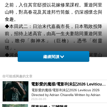
之前，入住其官邸授以花嫁修業課程。重遊阿里
山時，對高春花及其達邦竹筒飯，仍深感懷念與
食趣。
◆本田武二：日治末代嘉義市長，日本戰敗投降
前，招待上述高官，由高一生夫妻陪同重遊阿里
山，瞻仰「御神木」（巨檜），憑弔「樹靈
塔」。
◆河合鈰太郎：日本愛知縣人，曾有擘畫阿里山
繼續閱讀
森林開發暨阿里山鐵道規建之功，死後由民間友
人豎立「琴山河合博士旌功碑」，以資表彰。揭
碑儀式時，遺孀竟然不辭遠道而來，代其夫朗誦
你可能感興趣的文章
一首，充滿殘念的愧疚遺詩：
電影愛的魔樣/電影利未記2026 Leviticus 2026
電影愛的魔樣/電影利未記2026 Leviticus 2026
斧斤走入翠微岑
Directed by Adrian Chiarella Written by Adrian
伐盡千年古木林
2026-08-05
Chiarella Starring Joe Bird
枕石席苔散無蹤