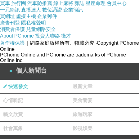
買車
旅行團
汽車險推薦
線上麻將
雜誌
星座命理
會員中心
【西螺溪協奏曲】長篇小說閱後
上一篇：
一元簡訊
直播達人
數位憑證
企業簡訊
買網址
虛擬主機
企業郵件
電影失樂園觀影
下一篇：
廣告刊登
隱私權聲明
消費者保護
兒童網路安全
About PChome
投資人聯絡
徵才
著作權保護
｜網路家庭版權所有、轉載必究
‧Copyright PChome
Online
PChome Online and PChome are trademarks of PChome
Online Inc.
個人新聞台
WitchVera
快速發文
最新文章
2026-05-11 10:43:29
【望鄉：落葉不歸根】分享，名評家馬森等級，江
心情雜記
美食饗宴
明樹精彩推薦序(上)
藝文欣賞
旅遊玩家
◆此書十篇推薦序，已經有的發佈於臉書，有的刊
登於《人間魚詩生活誌》、《中華副刊》、《文學
社會萬象
影視娛樂
台灣》。江明樹序文，分三次貼出，如下：