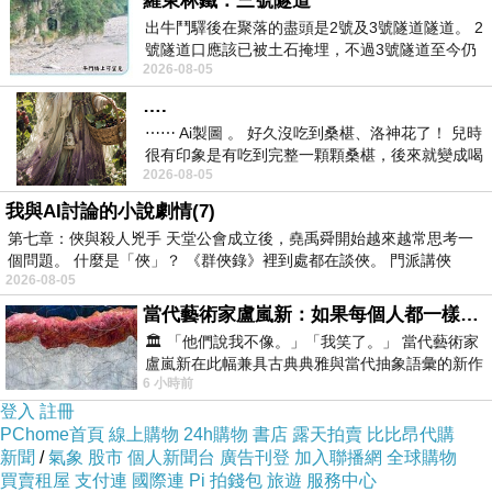
羅東林鐵：三號隧道
鳴泉當作舊時音
出牛鬥驛後在聚落的盡頭是2號及3號隧道隧道。 2
號隧道口應該已被土石掩埋，不過3號隧道至今仍
2026-08-05
存在。從台7丙牛鬥橋上往左岸上游方
前衛出版社
….
\\👇👇書籍傳送門👇👇//
⋯⋯ Ai製圖 。 好久沒吃到桑椹、洛神花了！ 兒時
🔸博客來：https://reurl.cc/vEdrjl
很有印象是有吃到完整一顆顆桑椹，後來就變成喝
2026-08-05
桑椹汁。 現在是連喝都沒喝
🔸誠 品：https://reurl.cc/R2rAVZ
我與AI討論的小說劇情(7)
🔸讀 冊：https://reurl.cc/kp1med
第七章：俠與殺人兇手 天堂公會成立後，堯禹舜開始越來越常思考一
🔸金石堂：https://reurl.cc/YDvLaX
個問題。 什麼是「俠」？ 《群俠錄》裡到處都在談俠。 門派講俠
2026-08-05
🔸三民：https://reurl.cc/gr29AR
當代藝術家盧嵐新：如果每個人都一樣，這世界該有多無聊？
🔸前衛官網：https://reurl.cc/7EDOzy
🏛️ 「他們說我不像。」「我笑了。」 當代藝術家
（另外，臉書私訊詹明儒或02-26740656。無封
盧嵐新在此幅兼具古典典雅與當代抽象語彙的新作
膜，有作者簽名）
6 小時前
中，以沈靜的藍色空間為背景，描繪了
登入
註冊
PChome首頁
線上購物
24h購物
書店
露天拍賣
比比昂代購
新聞
/
氣象
股市
個人新聞台
廣告刊登
加入聯播網
全球購物
買賣租屋
支付連
國際連
Pi 拍錢包
旅遊
服務中心