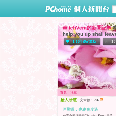
WitchVera的新聞記事
help you up shall leav
1,654
15
愛的鼓勵
首頁
活動
拾人牙慧
文章數：296
再難過，也終會度過
分享自若權哥哥Chiechin Peng 