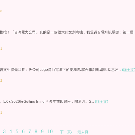
：0
推推！「台灣電力公司」真的是一個很大的文創商機，我覺得台電可以舉辦：第一屆
：1
生得先回答：改公司Logo是台電眼下的要務嗎​/聯合報副總編輯 蔡惠萍​...
(詳全文
：2
/2026盲Getting Blind ＊多年前因眼疾，開過刀。S...
(詳全文)
：1
3
4
5
6
7
8
9
10
.
.
.
.
.
.
.
.
.
下一頁›
最末頁