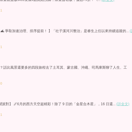
：1
🌊 爭取加速治理、排序提前！ 】「社子溪河川整治」是睿生上任以來持續追蹤的...
(
：1
？話比風景還要多的四段旅程去了土耳其、蒙古國、沖繩、司馬庫斯聊了人生、工
：0
對】 🌌6月的西方天空超精彩！除了 9 日的「金星合木星」，16 日還...
(詳全文)
：1