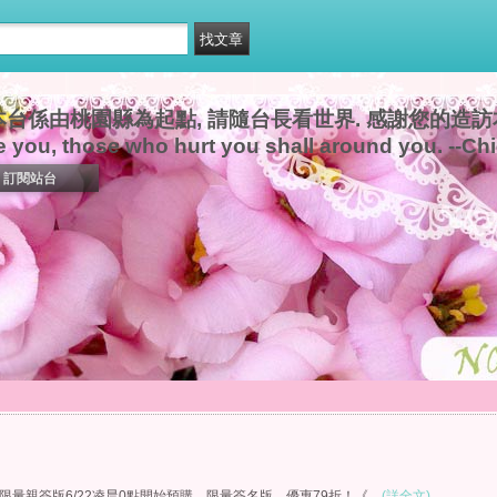
本台係由桃園縣為起點, 請隨台長看世界. 感謝您的造訪本新
e you, those who hurt you shall around you. --Ch
訂閱站台
是的，限量親簽版6/22凌晨0點開始預購，限量簽名版，優惠79折！《...
(詳全文)