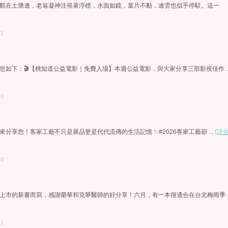
觀在土塘邊，老翁凝神注視著浮標，水面如鏡，葉片不動，連雲也似乎停駐。這一
：1
如下：🎬【桃知道公益電影｜免費入場】本週公益電影，與大家分享三部影視佳作 ..
：0
分享您！客家工藝不只是展品更是代代流傳的生活記憶 ✨#2026客家工藝節 ...
(詳
：0
上市的新書而寫，感謝榮華和克華醫師的好分享！六月，有一本很適合在台北梅雨季
：1