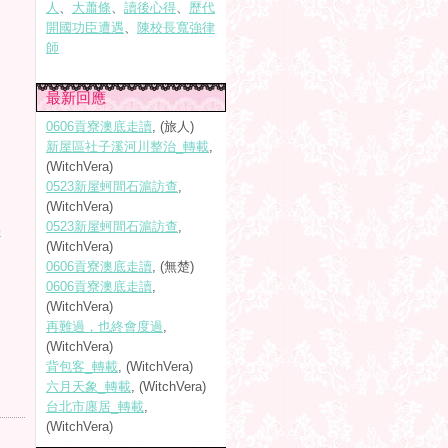
人
、
大蕭條
、
讀後心得
、
歷代
開國功臣遭遇
、
陳校長寬強律
師
最新回應
0606貢寮澳底走讀
, (旅人)
新屋區社子溪河川整治_轉載
,
(WitchVera)
0523新屋蚵間石滬訪查
,
(WitchVera)
0523新屋蚵間石滬訪查
,
)
(WitchVera)
0606貢寮澳底走讀
, (無楚)
0606貢寮澳底走讀
,
(WitchVera)
再難過，也終會度過
,
(WitchVera)
背包客_轉載
, (WitchVera)
六月天象_轉載
, (WitchVera)
台北市廛居_轉載
,
(WitchVera)