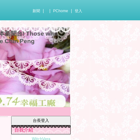
|
|
|
新聞
PChome
登入
聞台! Those who
ie Chin Peng
自我介紹
WitchVera