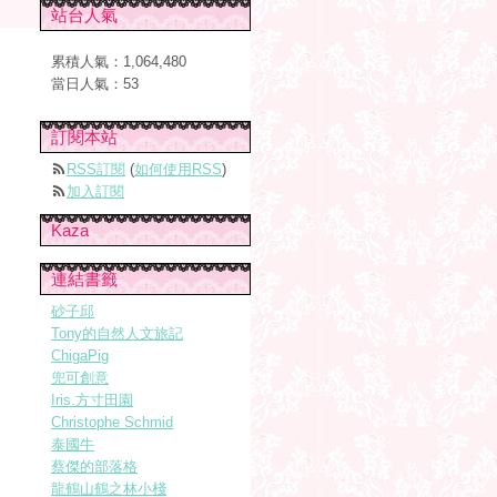
站台人氣
累積人氣：
1,064,480
當日人氣：
53
訂閱本站
RSS訂閱
(
如何使用RSS
)
加入訂閱
Kaza
連結書籤
砂子邱
Tony的自然人文旅記
ChigaPig
兜可創意
Iris.方寸田園
Christophe Schmid
泰國牛
蔡傑的部落格
龍鶴山鶴之林小棧