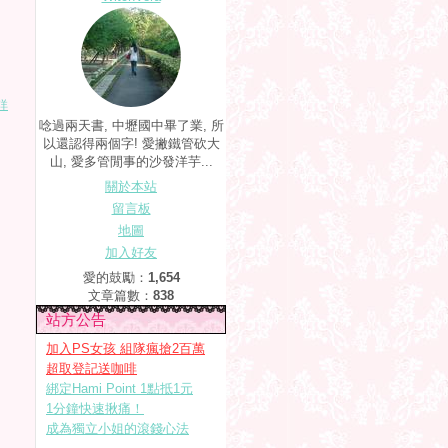
詳
唸過兩天書, 中壢國中畢了業, 所
以還認得兩個字! 愛撇鐵管砍大
山, 愛多管閒事的沙發洋芋...
關於本站
留言板
地圖
加入好友
愛的鼓勵：
1,654
文章篇數：
838
站方公告
加入PS女孩 組隊瘋搶2百萬
超取登記送咖啡
綁定Hami Point 1點抵1元
1分鐘快速揪痛！
成為獨立小姐的滾錢心法