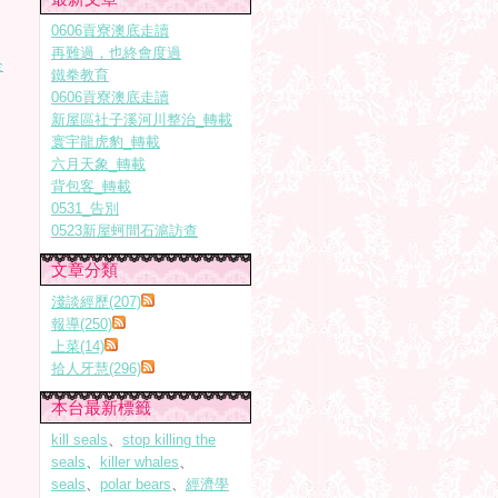
0606貢寮澳底走讀
再難過，也終會度過
全
鐵拳教育
0606貢寮澳底走讀
新屋區社子溪河川整治_轉載
寰宇龍虎豹_轉載
六月天象_轉載
背包客_轉載
0531_告別
0523新屋蚵間石滬訪查
文章分類
淺談經歷(207)
報導(250)
上菜(14)
拾人牙慧(296)
本台最新標籤
kill seals
、
stop killing the
seals
、
killer whales
、
seals
、
polar bears
、
經濟學