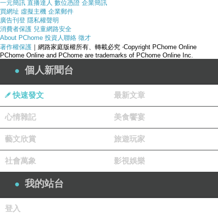
一元簡訊
直播達人
數位憑證
企業簡訊
買網址
虛擬主機
企業郵件
廣告刊登
隱私權聲明
消費者保護
兒童網路安全
About PChome
投資人聯絡
徵才
著作權保護
｜網路家庭版權所有、轉載必究
‧Copyright PChome Online
PChome Online and PChome are trademarks of PChome Online Inc.
個人新聞台
產品網址
快速發文
最新文章
心情雜記
美食饗宴
藝文欣賞
旅遊玩家
社會萬象
影視娛樂
http://www.momoshop.com.tw/goods/GoodsDetail.j
我的站台
sp?
i_code=1839875
&memid=6000000188&cid=apuad
登入