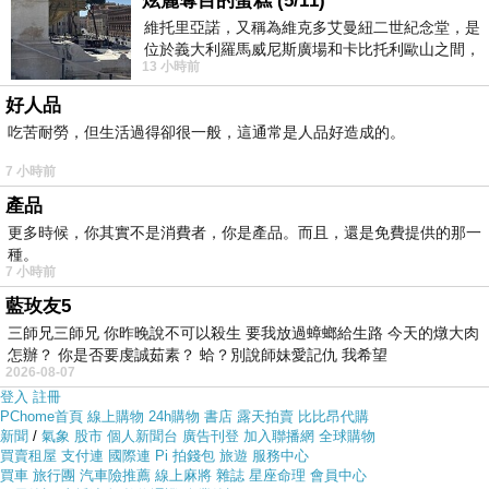
炫麗奪目的蛋糕 (5/11)
各大網路購物網為求有好業績都無所不用其極。因為momo
維托里亞諾，又稱為維克多艾曼紐二世紀念堂，是
都有送300元或是500元的折價卷!所以我建議可以上momo
位於義大利羅馬威尼斯廣場和卡比托利歐山之間，
13 小時前
購物網來購買(
USB 可愛魚 加大型保暖滑鼠墊
用以紀念統一義大利統一後的的第一位國
)
好人品
吃苦耐勞，但生活過得卻很一般，這通常是人品好造成的。
7 小時前
產品
更多時候，你其實不是消費者，你是產品。而且，還是免費提供的那一
種。
7 小時前
藍玫友5
三師兄三師兄 你昨晚說不可以殺生 要我放過蟑螂給生路 今天的燉大肉
怎辦？ 你是否要虔誠茹素？ 蛤？別說師妹愛記仇 我希望
2026-08-07
登入
註冊
PChome首頁
線上購物
24h購物
書店
露天拍賣
比比昂代購
新聞
/
氣象
股市
個人新聞台
廣告刊登
加入聯播網
全球購物
買賣租屋
支付連
國際連
Pi 拍錢包
旅遊
服務中心
買車
旅行團
汽車險推薦
線上麻將
雜誌
星座命理
會員中心