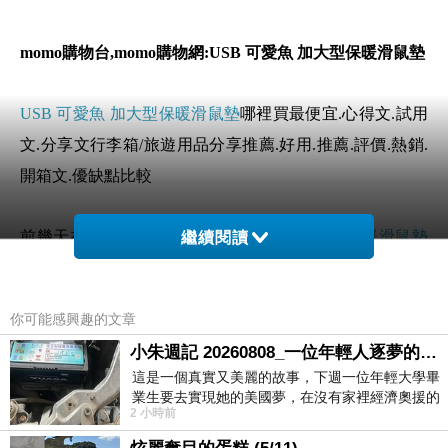
momo購物台,momo購物網:USB 可愛魚 加大型保暖滑鼠墊
USB 可愛魚 加大型保暖滑鼠墊
哪裡買最便宜.心得文.試用
文.分享文行李箱/旅遊用品分享推薦.好用.推薦.評價.熱銷.
開箱文.優缺點比較
前幾天在逛街的時候看到
USB 可愛魚 加大型保暖滑鼠墊
繼續閱讀
覺得很心動而且正打算買
USB 可愛魚 加大型保暖滑鼠墊
你可能感興趣的文章
但是我想
USB 可愛魚 加大型保暖滑鼠墊
在網路上買應該會
小朱週記 20260808_一位年輕人逐夢的真實故事
比較便宜，
USB 可愛魚 加大型保暖滑鼠墊
而且24小時都能
這是一個真實又美麗的故事，下週一位年輕大學畢
買，上網慢慢挑選，不用等店家開門也不用看店員臉色
業生要去實現她的美國夢，在沒有家裡經濟奧援的
2 小時前
情況下，靠著自我努力工作累積出國基