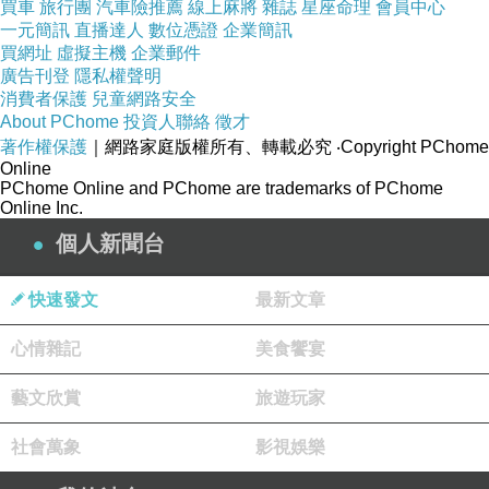
買車
旅行團
汽車險推薦
線上麻將
雜誌
星座命理
會員中心
一元簡訊
直播達人
數位憑證
企業簡訊
買網址
虛擬主機
企業郵件
廣告刊登
隱私權聲明
Great枕被館 防蹣抗菌認證★義大利Fancy
消費者保護
兒童網路安全
Belle《防蹣抗菌-100%澳洲純天然羊毛暖冬
About PChome
投資人聯絡
徵才
著作權保護
｜網路家庭版權所有、轉載必究
‧Copyright PChome
被》-單人:格蕾寢飾精品館
Online
PChome Online and PChome are trademarks of PChome
Online Inc.
個人新聞台
商品介绍
快速發文
最新文章
心情雜記
美食饗宴
藝文欣賞
旅遊玩家
◇材質：
社會萬象
影視娛樂
表布－80%聚酯纖維/20%純棉，表布經日本大和防蹣認證+超可愛
Fancy小羊印花。