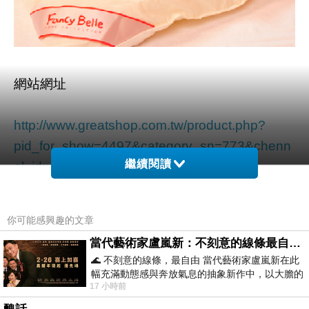
網站網址
http://www.greatshop.com.tw/product.php?
pid_for_show=4497&category_sn=773
&chenn
繼續閱讀
el_id=OEYA&member=af000027898
☆表布經過日本大和認證防蹣抗菌處理
你可能感興趣的文章
☆2.5公斤澳洲純羊毛
當代藝術家盧嵐新：不刻意的線條最自由，讓色彩流動、筆觸自己說話
☆100%澳洲羊毛認證WOOL MARK，絕非混羊毛
🌊 不刻意的線條，最自由 當代藝術家盧嵐新在此
☆適合怕冷、體溫調節功能低者
幅充滿動態感與奔放氣息的抽象新作中，以大膽的
17 小時前
藍色顏料在白色畫布上揮灑、壓印與流淌
☆可愛Fancy小羊印花~防蹣抗菌處理