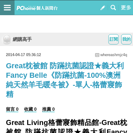
網購高手
訂閱
我的
2014-04-17 05:36:12
whereashmjz4q
Great枕被館 防蹣抗菌認證★義大利
Fancy Belle《防蹣抗菌-100%澳洲
純天然羊毛暖冬被》-單人-格蕾寢飾
精
留言 0
收藏 0
推薦 0
Great Living格蕾寢飾精品館-Great枕
被館 防蹣抗菌認證★義大利Fancy