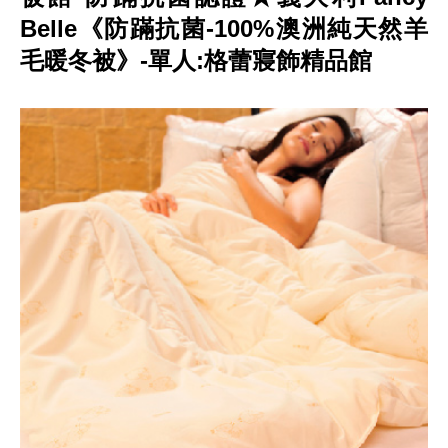
Belle《防蹣抗菌-100%澳洲純天然羊
毛暖冬被》-單人:格蕾寢飾精品館