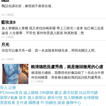
醜話
☆高保溫性，輕柔乾爽 ☆觸感輕柔、透氣
醜話先講在前，麻煩就不會留在後。
20 小時前
Great Living格蕾寢飾精品館網站網址
藍玫友8
旅人掌櫃旅人掌櫃 我又來找你喝茶囉 帶上三師兄一道來 知己兩三品茗
http://www.greatshop.com.tw/index
論道 人生樂事，平常也 窗外秋景盡入眼底 秋風秋葉，愁
17 小時前
.php?
月光
chennel_id=OEYA&member=af0000
你也可以像月亮一樣，當一名追隨者和補充者，用弱光關注人間。
27898
20 小時前
賴清德怒批盧秀燕，就是徹頭徹尾的心虛
賴清德大總統，我覺得你好像說錯了！你在台中替
何欣純輔選，用各種尖酸刻薄的說詞批判盧秀燕，
11 小時前
寢飾,格蕾寢飾,great living 格蕾,格蕾寢飾精品館
罵她施政滿意度輸給陳其邁，甚至還說盧
登入
註冊
great living,
PChome首頁
線上購物
24h購物
書店
露天拍賣
比比昂代購
新聞
/
氣象
股市
個人新聞台
廣告刊登
加入聯播網
全球購物
買賣租屋
支付連
國際連
Pi 拍錢包
旅遊
服務中心