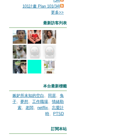
(34)
101計畫 Plan 101(34)
更多
>>
最新訪客列表
本台最新標籤
嫉妒所未知的空白
、
同居
、
兔
子
、
夢想
、
工作職場
、
情緒勒
索
、
老闆
、
netflix
、
忘愛計
時
、
PTSD
訂閱本站