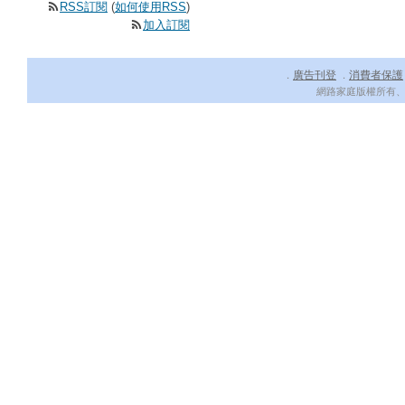
RSS訂閱
(
如何使用RSS
)
加入訂閱
廣告刊登
消費者保護
．
．
網路家庭版權所有、轉載必究