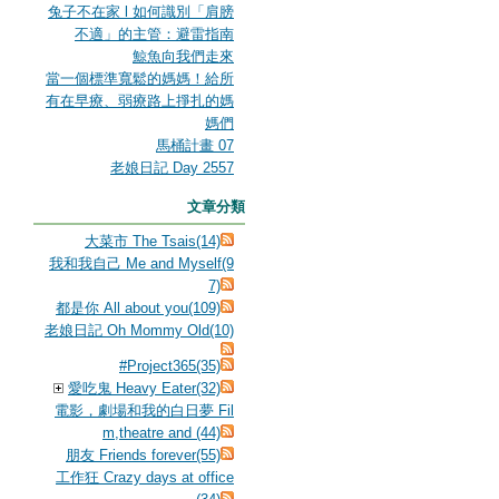
兔子不在家 l 如何識別「肩膀
不適」的主管：避雷指南
鯨魚向我們走來
當一個標準寬鬆的媽媽！給所
有在早療、弱療路上掙扎的媽
媽們
馬桶計畫 07
老娘日記 Day 2557
文章分類
大菜市 The Tsais(14)
我和我自己 Me and Myself(9
7)
都是你 All about you(109)
老娘日記 Oh Mommy Old(10)
#Project365(35)
愛吃鬼 Heavy Eater(32)
電影，劇場和我的白日夢 Fil
m,theatre and (44)
朋友 Friends forever(55)
工作狂 Crazy days at office