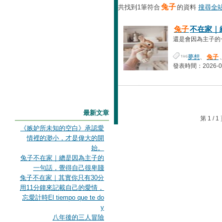
兔子
共找到1筆符合
的資料
搜尋全站
兔子
不在家｜
還是會因為主子的一
夢想
、
兔子
發表時間：2026-06-
最新文章
第 1 /
《嫉妒所未知的空白》承認愛
情裡的渺小，才是偉大的開
始。
兔子不在家｜總是因為主子的
一句話，覺得自己很卑賤
兔子不在家｜其實你只有30分
用11分鐘來記載自己的愛情，
忘愛計時El tiempo que te do
y
八年後的三人冒險