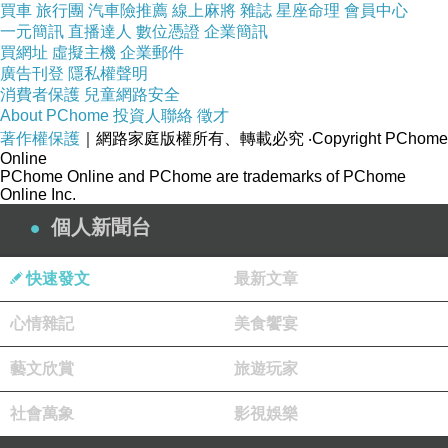
買車
旅行團
汽車險推薦
線上麻將
雜誌
星座命理
會員中心
一元簡訊
直播達人
數位憑證
企業簡訊
買網址
虛擬主機
企業郵件
廣告刊登
隱私權聲明
消費者保護
兒童網路安全
About PChome
投資人聯絡
徵才
著作權保護
｜網路家庭版權所有、轉載必究
‧Copyright PChome
Online
PChome Online and PChome are trademarks of PChome
Online Inc.
個人新聞台
快速發文
最新文章
心情雜記
美食饗宴
藝文欣賞
旅遊玩家
社會萬象
影視娛樂