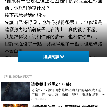
•如果有一位現在也正在困難中的家長坐在你面
前，你想對他說什麼？
接下來就是我的想法：
先讓自己深呼吸，也許你撐得很累了，但你還是
這麼努力地陪著孩子走在路上，真的很了不起。
我想跟你說：請相信你的孩子，也相信你自己。
也許現在慢了一點、路繞得遠了一點，但這條路
不會白走。
繼續閱讀
發展遲緩不是停止發展，只是用不同的節奏長大
而已。
你看我們自己在職場上，三十歲和二十五歲的人
你可能感興趣的文章
一起工作，有人做得快，有人做得好，從來不會
柒參參▎老宅2 / 7 (終)
只因為「幾歲」來判定價值。
老宅2 / 7 - 歡迎回家照片裡的人靜靜站在鏡子前。
孩子也是一樣，他們終究要走進混齡的社會，那
三樓，廄，大崽蕥，柳橘，閆兒，摩斯和崽崽，七
2026-08-07
個人整整齊齊地站在鏡框之外，如同
裡接納多樣，也需要多樣。