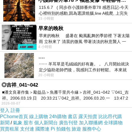
小護師番外章78 > 福慧雙修 年輕卻有個老靈魂 ㄑ金剛經〉podcast
與其焦急於每個發展階段的里程碑，不如學著放
115.6.7 ( 同步存小護師番外章78 感恩日記-今天
寬對自己的標準。
心裡特別的感動,因為選課燒腦,line A梳爬, 上完失
當一個標準寬鬆的媽媽，放過自己，不代表你不
15 小時前
智課的她,特來傾
愛他，而是學會在愛裡放慢腳步，這樣你才能陪
早來的晚秋
早來的晚秋 盛暑在 颱風亂舞的季節裡 下著太陽
他走更遠。
雨 立秋來了 清晨的微風 帶著淡淡的秋意襲人 一
你現在做的每一件事都不是白費的。
4 小時前
下子 又被赤
孩子會在他的時區裡，慢慢地長出屬於他自己的
….
樣子。
⋯⋯ 羊耳草是毛絨絨的好有趣。 。 八月開始就決
定少協助老師們後，我感到工作好輕鬆。 本來就
20 小時前
不是我的工作啊。 真
◎吉祥_041~042
■潘文良著作集＞勵益品＞魚雁千里共今緣＞吉祥_041~042 ▽041_吉
祥。2006.03.19.日 20:33:21▽042_吉祥。2006.03.20.一 13:47:2
老娘日記 Day 2557
上一篇：
2026-08-07
鯨魚向我們走來
下一篇：
登入
註冊
PChome首頁
線上購物
24h購物
書店
露天拍賣
比比昂代購
新聞
/
氣象
股市
個人新聞台
廣告刊登
加入聯播網
全球購物
買賣租屋
支付連
國際連
Pi 拍錢包
旅遊
服務中心