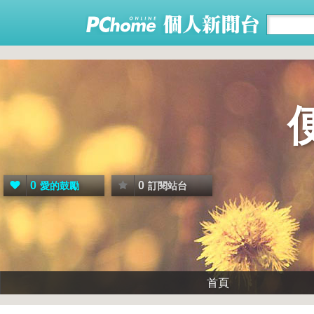
0
0
愛的鼓勵
訂閱站台
首頁