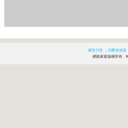
．
廣告刊登
．
消費者保護
網路家庭版權所有、轉載必究 