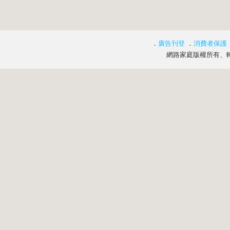
．
廣告刊登
．
消費者保護
網路家庭版權所有、轉載必究 