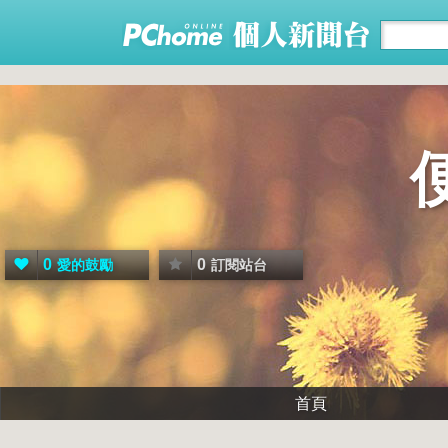
0
0
愛的鼓勵
訂閱站台
首頁