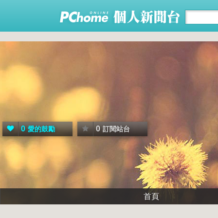
0
0
愛的鼓勵
訂閱站台
首頁