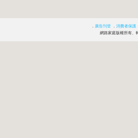
．
廣告刊登
．
消費者保護
網路家庭版權所有、轉載必究 